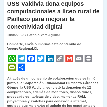
USS Valdivia dona equipos
computacionales a liceo rural de
Paillaco para mejorar la
conectividad digital
19/05/2023
Patricio Vera Aguilar
Comparte, envía o imprime este contenido de
VoceroRegional.CL
W
T
F
T
Li
C
G
E
P
h
el
a
w
n
o
m
m
ri
P
C
at
e
c
itt
k
p
ai
ai
nt
ri
o
A través de un convenio de colaboración que se firmó
s
gr
e
er
e
y
l
l
nt
m
junto a la Corporación Educacional Humberto Cárdenas
A
a
b
dI
Li
Gómez, la USS Valdivia, concretó la donación de 12
Fr
p
computadores, además de monitores, discos duros,
p
m
o
n
n
ie
ar
procesadores, tarjetas de video, memorias RAM,
proyectores y switches para conexión a internet,
p
o
k
n
tir
equipos que mejorarán el trabajo de los estudiantes y