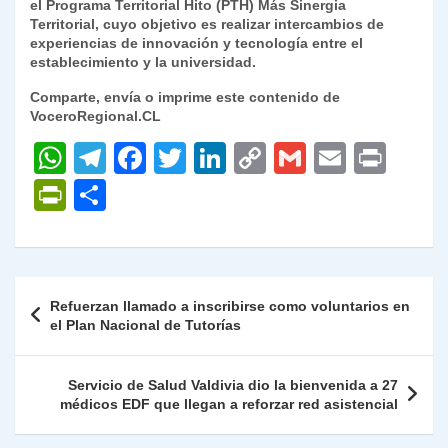
el Programa Territorial Hito (PTH) Más Sinergia
Territorial, cuyo objetivo es realizar intercambios de
experiencias de innovación y tecnología entre el
establecimiento y la universidad.
Comparte, envía o imprime este contenido de
VoceroRegional.CL
W
T
F
T
Li
C
G
E
P
h
el
a
w
n
o
m
m
ri
P
C
at
e
c
itt
k
p
ai
ai
nt
ri
o
s
gr
e
er
e
y
l
l
nt
m
A
a
b
dI
Li
Fr
p
Navegación
Refuerzan llamado a inscribirse como voluntarios en
p
m
o
n
n
ie
ar
de
el Plan Nacional de Tutorías
p
o
k
n
tir
entradas
k
dl
Servicio de Salud Valdivia dio la bienvenida a 27
médicos EDF que llegan a reforzar red asistencial
y