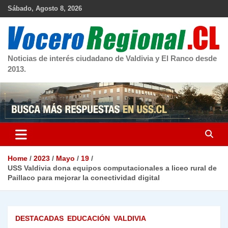
Skip
Sábado, Agosto 8, 2026
to
content
Noticias de interés ciudadano de Valdivia y El Ranco desde
2013.
Home
2023
Mayo
19
USS Valdivia dona equipos computacionales a liceo rural de
Paillaco para mejorar la conectividad digital
DESTACADAS
EDUCACIÓN
VALDIVIA