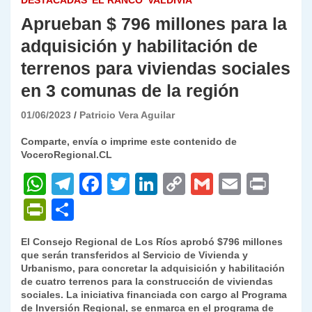
DESTACADAS
EL RANCO
VALDIVIA
Aprueban $ 796 millones para la
adquisición y habilitación de
terrenos para viviendas sociales
en 3 comunas de la región
01/06/2023
Patricio Vera Aguilar
Comparte, envía o imprime este contenido de
VoceroRegional.CL
W
T
F
T
Li
C
G
E
P
h
el
a
w
n
o
m
m
ri
P
C
at
e
c
itt
k
p
ai
ai
nt
ri
o
El Consejo Regional de Los Ríos aprobó $796 millones
s
gr
e
er
e
y
l
l
nt
m
que serán transferidos al Servicio de Vivienda y
A
a
b
dI
Li
Urbanismo, para concretar la adquisición y habilitación
Fr
p
de cuatro terrenos para la construcción de viviendas
p
m
o
n
n
ie
ar
sociales. La iniciativa financiada con cargo al Programa
de Inversión Regional, se enmarca en el programa de