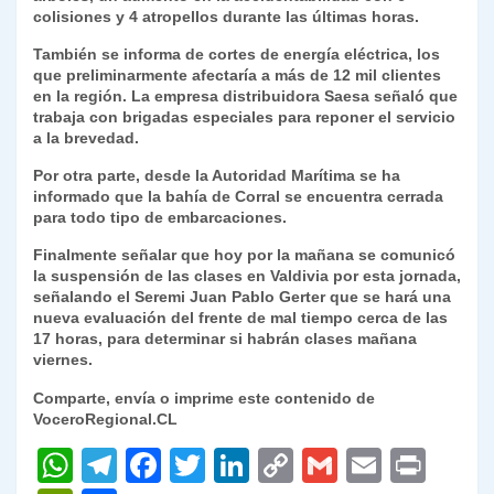
colisiones y 4 atropellos durante las últimas horas.
y
También se informa de cortes de energía eléctrica, los
que preliminarmente afectaría a más de 12 mil clientes
en la región. La empresa distribuidora Saesa señaló que
trabaja con brigadas especiales para reponer el servicio
a la brevedad.
Por otra parte, desde la Autoridad Marítima se ha
informado que la bahía de Corral se encuentra cerrada
para todo tipo de embarcaciones.
Finalmente señalar que hoy por la mañana se comunicó
la suspensión de las clases en Valdivia por esta jornada,
señalando el Seremi Juan Pablo Gerter que se hará una
nueva evaluación del frente de mal tiempo cerca de las
17 horas, para determinar si habrán clases mañana
viernes.
Comparte, envía o imprime este contenido de
VoceroRegional.CL
W
T
F
T
Li
C
G
E
P