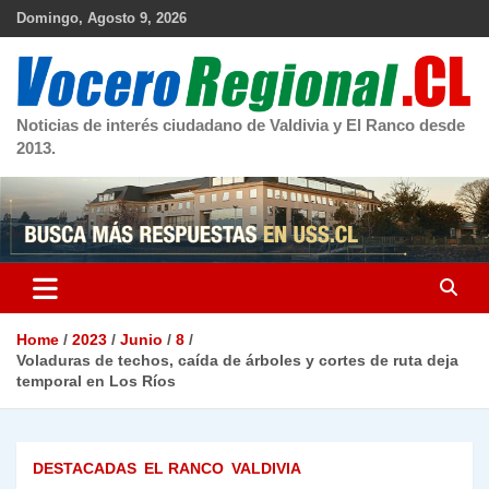
Skip
Domingo, Agosto 9, 2026
to
content
Noticias de interés ciudadano de Valdivia y El Ranco desde
2013.
Home
2023
Junio
8
Voladuras de techos, caída de árboles y cortes de ruta deja
temporal en Los Ríos
DESTACADAS
EL RANCO
VALDIVIA