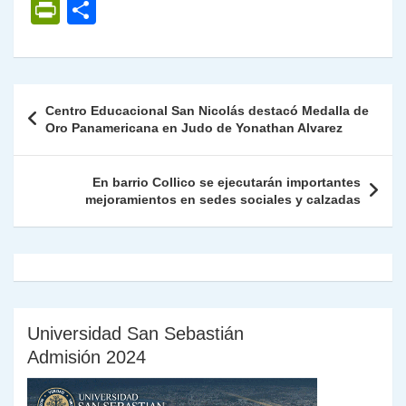
h
el
a
w
n
o
m
m
ri
P
C
at
e
c
itt
k
p
ai
ai
nt
ri
o
s
gr
e
er
e
y
l
l
nt
m
A
a
b
dI
Li
Fr
p
Navegación
Centro Educacional San Nicolás destacó Medalla de
p
m
o
n
n
ie
ar
de
Oro Panamericana en Judo de Yonathan Alvarez
p
o
k
n
tir
entradas
k
dl
En barrio Collico se ejecutarán importantes
mejoramientos en sedes sociales y calzadas
y
Universidad San Sebastián
Admisión 2024