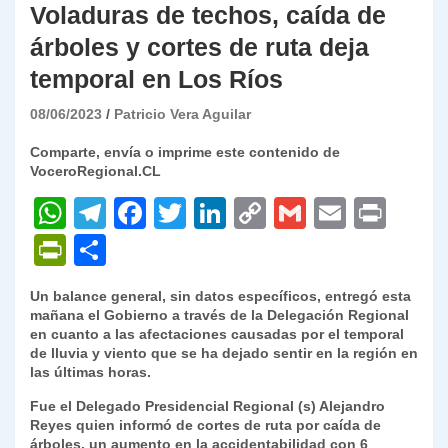
Voladuras de techos, caída de
árboles y cortes de ruta deja
temporal en Los Ríos
08/06/2023
Patricio Vera Aguilar
Comparte, envía o imprime este contenido de
VoceroRegional.CL
W
T
F
T
Li
C
G
E
P
h
el
a
w
n
o
m
m
ri
P
C
at
e
c
itt
k
p
ai
ai
nt
ri
o
Un balance general, sin datos específicos, entregó esta
s
gr
e
er
e
y
l
l
nt
m
mañana el Gobierno a través de la Delegación Regional
A
a
b
dI
Li
en cuanto a las afectaciones causadas por el temporal
Fr
p
de lluvia y viento que se ha dejado sentir en la región en
p
m
o
n
n
ie
ar
las últimas horas.
p
o
k
n
tir
Fue el Delegado Presidencial Regional (s) Alejandro
Reyes quien informó de cortes de ruta por caída de
k
dl
árboles, un aumento en la accidentabilidad con 6