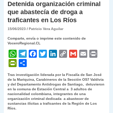
Detenida organización criminal
que abastecía de droga a
traficantes en Los Ríos
15/06/2023
Patricio Vera Aguilar
Comparte, envía o imprime este contenido de
VoceroRegional.CL
W
T
F
T
Li
C
G
E
P
h
el
a
w
n
o
m
m
ri
P
C
at
e
c
itt
k
p
ai
ai
nt
ri
o
Tras investigación liderada por la Fiscalía de San José
s
gr
e
er
e
y
l
l
nt
m
de la Mariquina, Carabineros de la Sección OS7 Valdivia
A
a
b
dI
Li
y del Departamento Antidrogas de Santiago, detuvieron
Fr
p
en la comuna de Estación Central a 3 adultos de
p
m
o
n
n
ie
ar
nacionalidad colombiana, integrantes de una
organización criminal dedicada a abastecer de
p
o
k
n
tir
sustancias ilícitas a traficantes de la Región de Los
k
Ríos.
dl