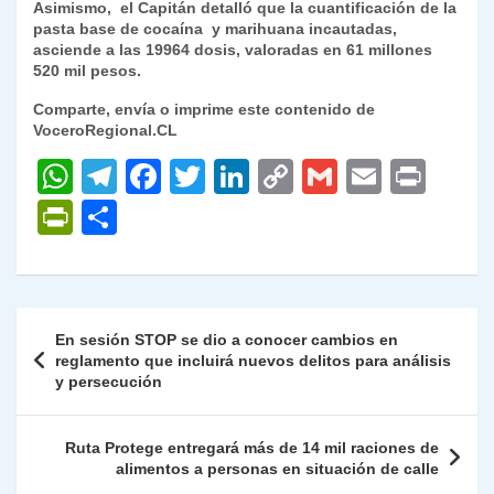
Asimismo, el Capitán detalló que la cuantificación de la
pasta base de cocaína y marihuana incautadas,
asciende a las 19964 dosis, valoradas en 61 millones
520 mil pesos.
Comparte, envía o imprime este contenido de
VoceroRegional.CL
W
T
F
T
Li
C
G
E
P
h
el
a
w
n
o
m
m
ri
P
C
at
e
c
itt
k
p
ai
ai
nt
ri
o
s
gr
e
er
e
y
l
l
nt
m
A
a
b
dI
Li
Fr
p
Navegación
En sesión STOP se dio a conocer cambios en
p
m
o
n
n
ie
ar
de
reglamento que incluirá nuevos delitos para análisis
p
o
k
y persecución
n
tir
entradas
k
dl
Ruta Protege entregará más de 14 mil raciones de
y
alimentos a personas en situación de calle