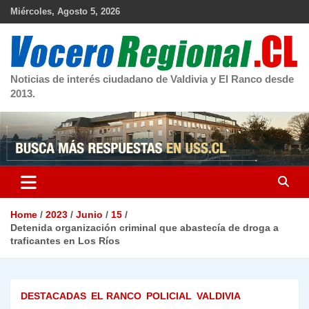
Skip
Miércoles, Agosto 5, 2026
to
content
Noticias de interés ciudadano de Valdivia y El Ranco desde
2013.
Home
2023
Junio
15
Detenida organización criminal que abastecía de droga a
traficantes en Los Ríos
DESTACADAS
EL RANCO
POLICIAL
VALDIVIA