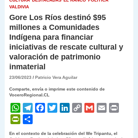
CULTURA
DESTACADAS
EL RANCO
POLÍTICA
VALDIVIA
Gore Los Ríos destinó $95
millones a Comunidades
Indígena para financiar
iniciativas de rescate cultural y
valoración de patrimonio
inmaterial
23/06/2023
Patricio Vera Aguilar
Comparte, envía o imprime este contenido de
VoceroRegional.CL
W
T
F
T
Li
C
G
E
P
h
el
a
w
n
o
m
m
ri
P
C
at
e
c
itt
k
p
ai
ai
nt
ri
o
En el contexto de la celebración del We Tripantu, el
s
gr
e
er
e
y
l
l