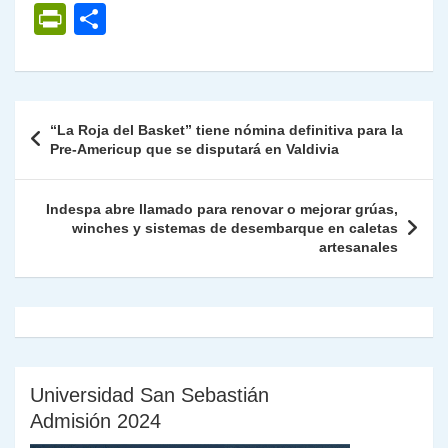
h
el
a
w
n
o
m
m
ri
P
C
at
e
c
itt
k
p
ai
ai
nt
ri
o
s
gr
e
er
e
y
l
l
nt
m
A
a
b
dI
Li
Fr
p
Navegación
“La Roja del Basket” tiene nómina definitiva para la
p
m
o
n
n
ie
ar
de
Pre-Americup que se disputará en Valdivia
p
o
k
n
tir
entradas
k
dl
Indespa abre llamado para renovar o mejorar grúas,
winches y sistemas de desembarque en caletas
y
artesanales
Universidad San Sebastián
Admisión 2024