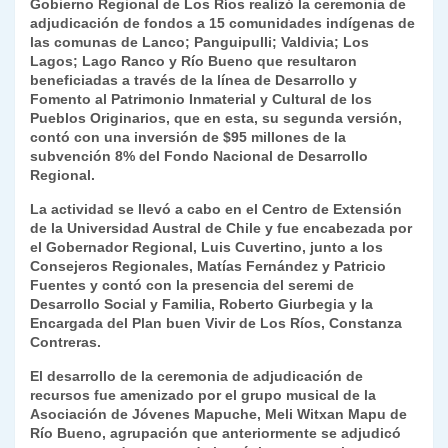
nt
m
Gobierno Regional de Los Ríos realizó la ceremonia de
A
a
b
dI
Li
adjudicación de fondos a 15 comunidades indígenas de
Fr
p
las comunas de Lanco; Panguipulli; Valdivia; Los
p
m
o
n
n
ie
ar
Lagos; Lago Ranco y Río Bueno que resultaron
beneficiadas a través de la línea de Desarrollo y
p
o
k
n
tir
Fomento al Patrimonio Inmaterial y Cultural de los
k
Pueblos Originarios, que en esta, su segunda versión,
dl
contó con una inversión de $95 millones de la
y
subvención 8% del Fondo Nacional de Desarrollo
Regional.
La actividad se llevó a cabo en el Centro de Extensión
de la Universidad Austral de Chile y fue encabezada por
el Gobernador Regional, Luis Cuvertino, junto a los
Consejeros Regionales, Matías Fernández y Patricio
Fuentes y contó con la presencia del seremi de
Desarrollo Social y Familia, Roberto Giurbegia y la
Encargada del Plan buen Vivir de Los Ríos, Constanza
Contreras.
El desarrollo de la ceremonia de adjudicación de
recursos fue amenizado por el grupo musical de la
Asociación de Jóvenes Mapuche, Meli Witxan Mapu de
Río Bueno, agrupación que anteriormente se adjudicó