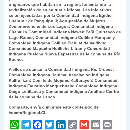
originarios que habitan en la región, fomentando la
revitalización de su cultura e idioma. Las iniciativas
serán ejecutadas por la Comunidad Indígena Egidio
Huenunir de Panguipulli; Agrupación de Mujeres
Zomonewenche de Los Lagos; Comunidad Indígena
Chamul y Comunidad Indígena Newen Peñi Quirrasco de
Lago Ranco; Comunidad Indígena Collileo Manquel y
Comunidad Indígena Collileo Pichilaf de Valdivia;
Comunidad Mapuche Huilliche Litran y Comunidad
Indígena Puelche Nueva Esperanza de la comuna de Río
Bueno.
A ellos se suman la Comunidad Indígena Río Cruces;
Comunidad Indígena Heuima: Asociación Indígena
Kallfulikan; Comité de Mujeres Kalfurayen; Comunidad
Indígena Faustino Manquehuala; Comunidad Indígena
Diego Lefillanca y Comunidad Indígena Antilhue Centro
de la comuna de Lanco.
Comparte, envía o imprime este contenido de
VoceroRegional.CL
W
T
F
T
Li
C
G
E
P