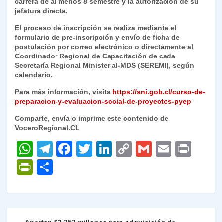
carrera de al menos 8 semestre y la autorización de su
jefatura directa.
El proceso de inscripción se realiza mediante el
formulario de pre-inscripción y envío de ficha de
postulación por correo electrónico o directamente al
Coordinador Regional de Capacitación de cada
Secretaría Regional Ministerial-MDS (SEREMI), según
calendario.
Para más información, visita
https://sni.gob.cl/curso-de-
preparacion-y-evaluacion-social-de-proyectos-pyep
Comparte, envía o imprime este contenido de
VoceroRegional.CL
W
T
F
T
Li
C
G
E
P
h
el
a
w
n
o
m
m
ri
P
C
at
e
c
itt
k
p
ai
ai
nt
ri
o
s
gr
e
er
e
y
l
l
nt
m
A
a
b
dI
Li
Fr
p
Navegación