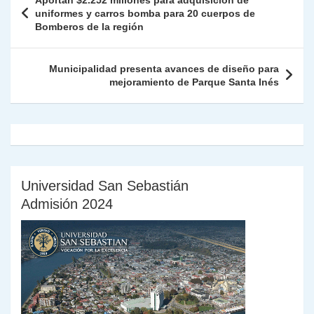
Aportan $2.252 millones para adquisición de
p
m
o
n
n
ie
ar
de
uniformes y carros bomba para 20 cuerpos de
p
o
k
Bomberos de la región
n
tir
entradas
k
dl
Municipalidad presenta avances de diseño para
y
mejoramiento de Parque Santa Inés
Universidad San Sebastián
Admisión 2024