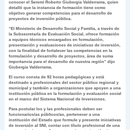
p
m
o
n
n
ie
ar
conocer el Seremi Roberto Giubergia Valderrama, quien
detalló que la instancia de formación tiene como
p
o
k
n
tir
objetivo generar competencias para el desarrollo de
k
proyectos de inversión pública.
dl
“El Ministerio de Desarrollo Social y Familia, a través de
y
la Subsecretaría de Evaluación Social, ofrece formación
a equipos técnicos encargados en formulación,
presentación y evaluaciones de iniciativas de inversión,
con la finalidad de fortalecer las competencias en la
formulación y desarrollo de proyectos, área de suma
importancia para el desarrollo de nuestra región” dijo
Giubergia Valderrama.
El curso consta de 92 horas pedagógicas y está
destinado a profesionales del sector público regional y
municipal y también a organizaciones que apoyen a una
institución pública en la formulación y evaluación social
en el marco del Sistema Nacional de Inversiones.
Para postular los y las profesionales deben ser
funcionarios/as públicos/as, pertenecer a una
institución del Estado que formule y presente iniciativas
de inversión al SNI, contar con título profesional de una