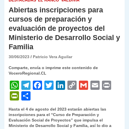
DESTACADAS
EL RANCO
VALDIVIA
Abiertas inscripciones para
cursos de preparación y
evaluación de proyectos del
Ministerio de Desarrollo Social y
Familia
30/06/2023
Patricio Vera Aguilar
Comparte, envía o imprime este contenido de
VoceroRegional.CL
W
T
F
T
Li
C
G
E
P
h
el
a
w
n
o
m
m
ri
P
C
at
e
c
itt
k
p
ai
ai
nt
ri
o
Hasta el 4 de agosto del 2023 estarán abiertas las
s
gr
e
er
e
y
l
l
nt
m
inscripciones para el “Curso de Preparación y
A
a
b
dI
Li
Evaluación Social de Proyectos” que impulsa el
Fr
p
Ministerio de Desarrollo Social y Familia, así lo dio a