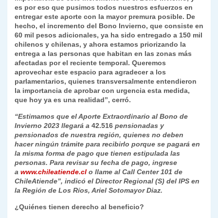
es por eso que pusimos todos nuestros esfuerzos en
entregar este aporte con la mayor premura posible. De
hecho, el incremento del Bono Invierno, que consiste en
60 mil pesos adicionales, ya ha sido entregado a 150 mil
chilenos y chilenas, y ahora estamos priorizando la
entrega a las personas que habitan en las zonas más
afectadas por el reciente temporal. Queremos
aprovechar este espacio para agradecer a los
parlamentarios, quienes transversalmente entendieron
la importancia de aprobar con urgencia esta medida,
que hoy ya es una realidad”, cerró.
“E
stimamos que el Aporte Extraordinario al Bono de
Invierno 2023 llegará a
42.516
pensionadas y
pensionados de nuestra región,
quienes no deben
hacer ningún trámite para recibirlo porque se pagará en
la misma forma de pago que tienen estipulada las
personas.
Para revisar su fecha de pago, ingrese
a
www.chileatiende.cl
o llame al
Call Center 101
de
ChileAtiende”, indicó el Director Regional (S) del IPS en
la Región de Los Ríos, Ariel Sotomayor Diaz
.
¿Quiénes tienen derecho al beneficio?