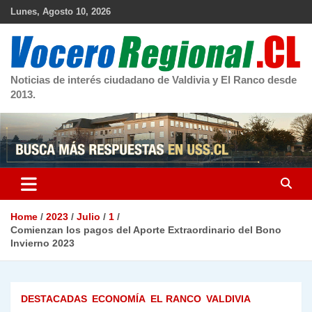
Skip
Lunes, Agosto 10, 2026
to
content
Noticias de interés ciudadano de Valdivia y El Ranco desde
2013.
Home
2023
Julio
1
Comienzan los pagos del Aporte Extraordinario del Bono
Invierno 2023
DESTACADAS
ECONOMÍA
EL RANCO
VALDIVIA