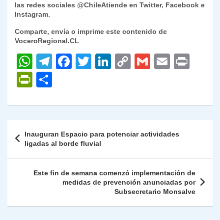
las redes sociales
@ChileAtiende
en Twitter, Facebook e
Instagram.
Comparte, envía o imprime este contenido de
VoceroRegional.CL
W
T
F
T
Li
C
G
E
P
h
el
a
w
n
o
m
m
ri
P
C
at
e
c
itt
k
p
ai
ai
nt
ri
o
s
gr
e
er
e
y
l
l
nt
m
A
a
b
dI
Li
Fr
p
Navegación
Inauguran Espacio para potenciar actividades
p
m
o
n
n
ie
ar
de
ligadas al borde fluvial
p
o
k
n
tir
entradas
k
dl
Este fin de semana comenzó implementación de
medidas de prevención anunciadas por
y
Subsecretario Monsalve