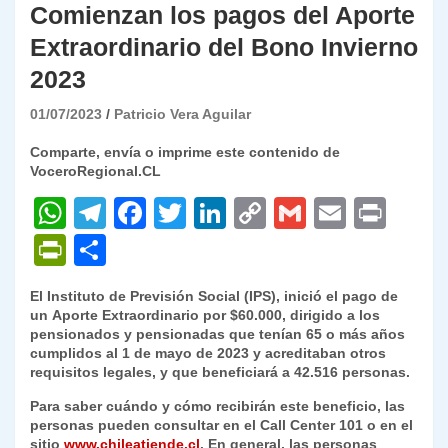
Comienzan los pagos del Aporte
Extraordinario del Bono Invierno
2023
01/07/2023
Patricio Vera Aguilar
Comparte, envía o imprime este contenido de
VoceroRegional.CL
W
T
F
T
Li
C
G
E
P
h
el
a
w
n
o
m
m
ri
P
C
at
e
c
itt
k
p
ai
ai
nt
ri
o
El Instituto de Previsión Social (IPS), inició el pago de
s
gr
e
er
e
y
l
l
nt
m
un
Aporte Extraordinario por $60.000
, dirigido a los
A
a
b
dI
Li
pensionados y pensionadas que tenían
65 o más años
Fr
p
cumplidos al 1 de mayo de 2023
y acreditaban otros
p
m
o
n
n
ie
ar
requisitos legales, y que beneficiará a 42.516 personas.
p
o
k
n
tir
Para saber cuándo y cómo recibirán este beneficio, las
personas pueden consultar en el
Call Center 101
o en el
k
dl
sitio
www.chileatiende.cl
.
En general, las personas