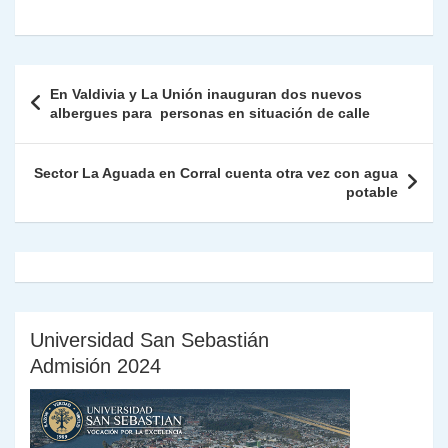
at
e
c
itt
k
p
ai
ai
nt
ri
o
s
gr
e
er
e
y
l
l
nt
m
A
a
b
dI
Li
Fr
p
Navegación
En Valdivia y La Unión inauguran dos nuevos
p
m
o
n
n
ie
ar
de
albergues para personas en situación de calle
p
o
k
n
tir
entradas
k
dl
Sector La Aguada en Corral cuenta otra vez con agua
potable
y
Universidad San Sebastián
Admisión 2024