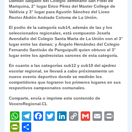
Damián Salgado del Colegio Seminario San Fidel de
Mariquina, 2° lugar Erico Pérez del Master College de
Valdivia y 3° lugar para Agustín Sánchez del Liceo
Rector Abdón Andrade Coloma de La Unión.
El podio de la categoría sub14, además de las y los
seleccionados regionales, está compuesto Josefa
Avendaño del Colegio Santa Marta de La Unión con el 3°
lugar entre las damas; y Ángelo Hernández del Colegio
Fernando Santiván de Panguipulli quien obtuvo el 3°
lugar entre los ajedrecistas varones de esta categoría.
En cuanto a las categorías sub12 y sub10 del ajedrez
escolar regional, se llevará a cabo próximamente un
nuevo evento deportivo donde se medirán los
competidores que lograron los primeros lugares en sus
respectivos campeonatos comunales.
Comparte, envía o imprime este contenido de
VoceroRegional.CL
W
T
F
T
Li
C
G
E
P
h
el
a
w
n
o
m
m
ri
P
C