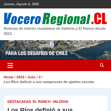
Skip
Jueves, Agosto 6, 2026
to
content
Noticias de interés ciudadano de Valdivia y El Ranco desde
2013.
Home
2023
Julio
2
Los Ríos definió a sus campeones de ajedrez escolar
DESTACADAS
EL RANCO
VALDIVIA
Los Ríos definió a sus