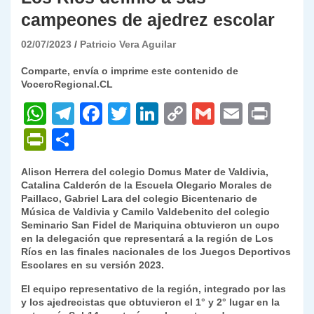
campeones de ajedrez escolar
02/07/2023
Patricio Vera Aguilar
Comparte, envía o imprime este contenido de
VoceroRegional.CL
W
T
F
T
Li
C
G
E
P
h
el
a
w
n
o
m
m
ri
P
C
at
e
c
itt
k
p
ai
ai
nt
ri
o
Alison Herrera del colegio Domus Mater de Valdivia,
s
gr
e
er
e
y
l
l
nt
m
Catalina Calderón de la Escuela Olegario Morales de
A
a
b
dI
Li
Paillaco, Gabriel Lara del colegio Bicentenario de
Fr
p
Música de Valdivia y Camilo Valdebenito del colegio
p
m
o
n
n
ie
ar
Seminario San Fidel de Mariquina obtuvieron un cupo
en la delegación que representará a la región de Los
p
o
k
n
tir
Ríos en las finales nacionales de los Juegos Deportivos
k
Escolares en su versión 2023.
dl
El equipo representativo de la región, integrado por las
y
y los ajedrecistas que obtuvieron el 1° y 2° lugar en la