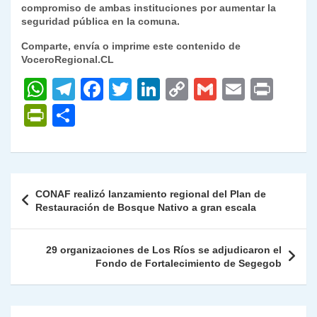
compromiso de ambas instituciones por aumentar la
seguridad pública en la comuna.
Comparte, envía o imprime este contenido de
VoceroRegional.CL
W
T
F
T
Li
C
G
E
P
h
el
a
w
n
o
m
m
ri
P
C
at
e
c
itt
k
p
ai
ai
nt
ri
o
s
gr
e
er
e
y
l
l
nt
m
A
a
b
dI
Li
Fr
p
Navegación
CONAF realizó lanzamiento regional del Plan de
p
m
o
n
n
ie
ar
de
Restauración de Bosque Nativo a gran escala
p
o
k
n
tir
entradas
k
dl
29 organizaciones de Los Ríos se adjudicaron el
Fondo de Fortalecimiento de Segegob
y