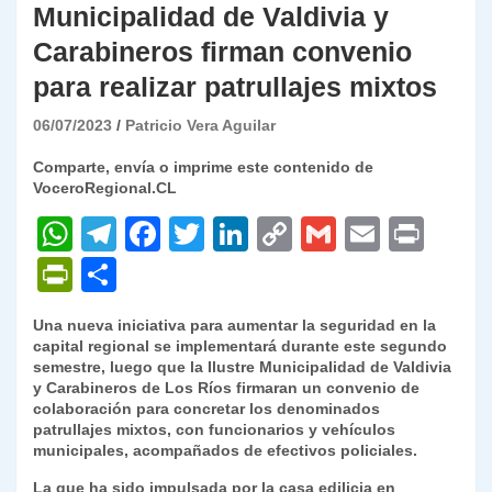
Municipalidad de Valdivia y
Carabineros firman convenio
para realizar patrullajes mixtos
06/07/2023
Patricio Vera Aguilar
Comparte, envía o imprime este contenido de
VoceroRegional.CL
W
T
F
T
Li
C
G
E
P
h
el
a
w
n
o
m
m
ri
P
C
at
e
c
itt
k
p
ai
ai
nt
ri
o
Una nueva iniciativa para aumentar la seguridad en la
s
gr
e
er
e
y
l
l
nt
m
capital regional se implementará durante este segundo
A
a
b
dI
Li
semestre, luego que la Ilustre Municipalidad de Valdivia
Fr
p
y Carabineros de Los Ríos firmaran un convenio de
p
m
o
n
n
ie
ar
colaboración para concretar los denominados
patrullajes mixtos, con funcionarios y vehículos
p
o
k
n
tir
municipales, acompañados de efectivos policiales.
k
dl
La que ha sido impulsada por la casa edilicia en