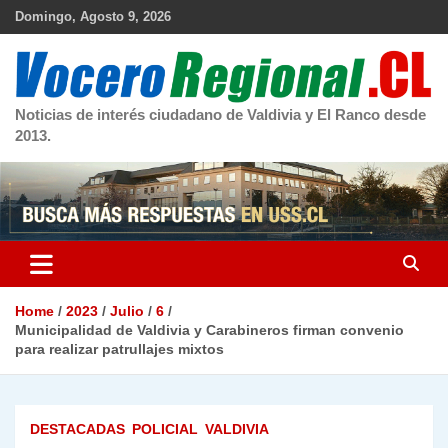
Skip
Domingo, Agosto 9, 2026
to
content
Noticias de interés ciudadano de Valdivia y El Ranco desde
2013.
Home
2023
Julio
6
Municipalidad de Valdivia y Carabineros firman convenio
para realizar patrullajes mixtos
DESTACADAS
POLICIAL
VALDIVIA