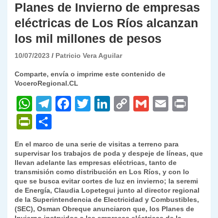
Planes de Invierno de empresas
eléctricas de Los Ríos alcanzan
los mil millones de pesos
10/07/2023
Patricio Vera Aguilar
Comparte, envía o imprime este contenido de
VoceroRegional.CL
W
T
F
T
Li
C
G
E
P
h
el
a
w
n
o
m
m
ri
P
C
at
e
c
itt
k
p
ai
ai
nt
ri
o
En el marco de una serie de visitas a terreno para
s
gr
e
er
e
y
l
l
nt
m
supervisar los trabajos de poda y despeje de líneas, que
A
a
b
dI
Li
llevan adelante las empresas eléctricas, tanto de
Fr
p
transmisión como distribución en Los Ríos, y con lo
p
m
o
n
n
ie
ar
que se busca evitar cortes de luz en invierno; la seremi
de Energía, Claudia Lopetegui junto al director regional
p
o
k
n
tir
de la Superintendencia de Electricidad y Combustibles,
k
(SEC), Osman Obreque anunciaron que, los Planes de
dl