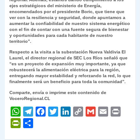
ejes estratégicos del ministerio de Energía,
encomendados por el presidente Boric, que tiene que
ver con la resiliencia y seguridad, donde apuntamos a
aumentar la confiabilidad de nuestro sistema energético
con el fin de contar con una fuente segura de bienestar
y oportunidades para cada habitante de nuestro
territorio”.
Respecto a la visita a la subestación Nueva Valdivia El
Laurel, el director regional de SEC Los Ríos señaló que
“es un proyecto de expansión muy importante, ya que
robustecerá la alimentación eléctrica para la región,
entregando mayor estabilidad y reforzando la red, lo que
finalmente será un beneficio para toda la comunidad”.
Comparte, envía o imprime este contenido de
VoceroRegional.CL
W
T
F
T
Li
C
G
E
P
h
el
a
w
n
o
m
m
ri
P
C
at
e
c
itt
k
p
ai
ai
nt
ri
o