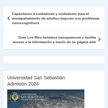
s
gr
e
er
e
y
l
l
nt
m
A
a
b
dI
Li
Fr
p
Navegación
Capacitaron a cuidadoras y cuidadores para el
p
m
o
n
n
ie
ar
de
acompañamiento de adultos mayores con problemas
p
o
k
neurocognitivos
n
tir
entradas
k
dl
Gore Los Ríos fortalece transparencia y facilita
y
acceso a la información a través de su página web
Universidad San Sebastián
Admisión 2024