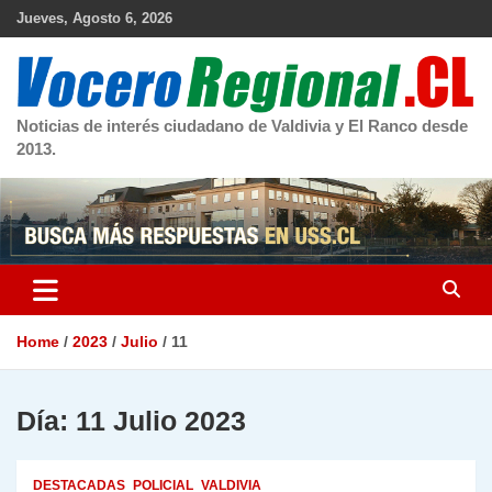
Skip
Jueves, Agosto 6, 2026
to
content
Noticias de interés ciudadano de Valdivia y El Ranco desde
2013.
Home
2023
Julio
11
Día:
11 Julio 2023
DESTACADAS
POLICIAL
VALDIVIA