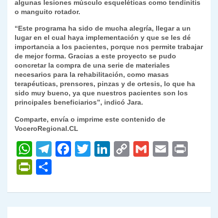
algunas lesiones músculo esqueléticas como tendinitis
o manguito rotador.
“Este programa ha sido de mucha alegría, llegar a un
lugar en el cual haya implementación y que se les dé
importancia a los pacientes, porque nos permite trabajar
de mejor forma. Gracias a este proyecto se pudo
concretar la compra de una serie de materiales
necesarios para la rehabilitación, como masas
terapéuticas, prensores, pinzas y de ortesis, lo que ha
sido muy bueno, ya que nuestros pacientes son los
principales beneficiarios”, indicó Jara.
Comparte, envía o imprime este contenido de
VoceroRegional.CL
W
T
F
T
Li
C
G
E
P
h
el
a
w
n
o
m
m
ri
P
C
at
e
c
itt
k
p
ai
ai
nt
ri
o
s
gr
e
er
e
y
l
l
nt
m
A
a
b
dI
Li
Fr
p
Navegación