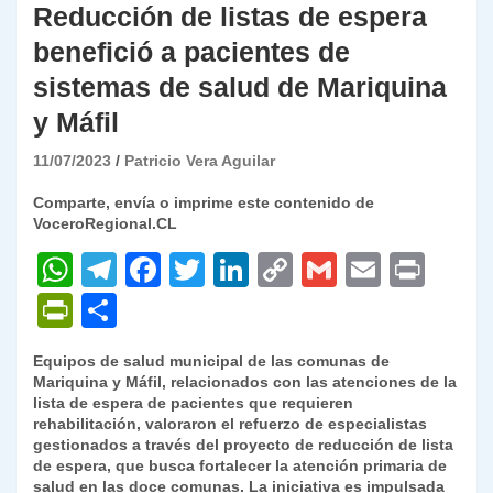
Reducción de listas de espera
benefició a pacientes de
sistemas de salud de Mariquina
y Máfil
11/07/2023
Patricio Vera Aguilar
Comparte, envía o imprime este contenido de
VoceroRegional.CL
W
T
F
T
Li
C
G
E
P
h
el
a
w
n
o
m
m
ri
P
C
at
e
c
itt
k
p
ai
ai
nt
ri
o
Equipos de salud municipal de las comunas de
s
gr
e
er
e
y
l
l
nt
m
Mariquina y Máfil, relacionados con las atenciones de la
A
a
b
dI
Li
lista de espera de pacientes que requieren
Fr
p
rehabilitación, valoraron el refuerzo de especialistas
p
m
o
n
n
ie
ar
gestionados a través del proyecto de reducción de lista
de espera, que busca fortalecer la atención primaria de
p
o
k
n
tir
salud en las doce comunas. La iniciativa es impulsada