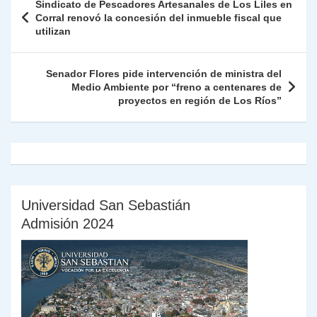
Sindicato de Pescadores Artesanales de Los Liles en
p
m
o
n
n
ie
ar
de
Corral renovó la concesión del inmueble fiscal que
p
o
k
utilizan
n
tir
entradas
k
dl
Senador Flores pide intervención de ministra del
y
Medio Ambiente por “freno a centenares de
proyectos en región de Los Ríos”
Universidad San Sebastián
Admisión 2024