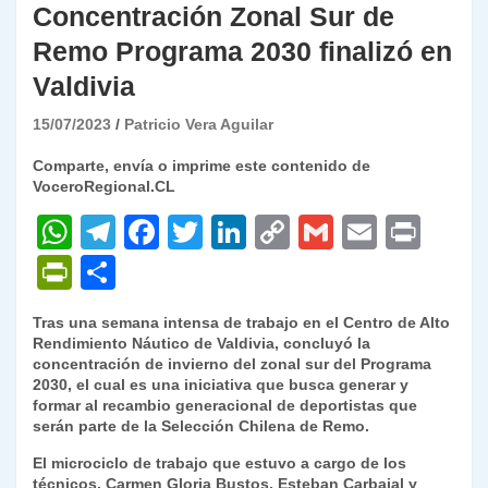
Concentración Zonal Sur de
Remo Programa 2030 finalizó en
Valdivia
15/07/2023
Patricio Vera Aguilar
Comparte, envía o imprime este contenido de
VoceroRegional.CL
W
T
F
T
Li
C
G
E
P
h
el
a
w
n
o
m
m
ri
P
C
at
e
c
itt
k
p
ai
ai
nt
ri
o
Tras una semana intensa de trabajo en el Centro de Alto
s
gr
e
er
e
y
l
l
nt
m
Rendimiento Náutico de Valdivia, concluyó la
A
a
b
dI
Li
concentración de invierno del zonal sur del Programa
Fr
p
2030, el cual es una iniciativa que busca generar y
p
m
o
n
n
ie
ar
formar al recambio generacional de deportistas que
serán parte de la Selección Chilena de Remo.
p
o
k
n
tir
El microciclo de trabajo que estuvo a cargo de los
k
dl
técnicos, Carmen Gloria Bustos, Esteban Carbajal y