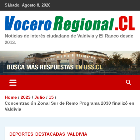
Skip
Sábado, Agosto 8, 2026
to
content
Noticias de interés ciudadano de Valdivia y El Ranco desde
2013.
Home
2023
Julio
15
Concentración Zonal Sur de Remo Programa 2030 finalizó en
Valdivia
DEPORTES
DESTACADAS
VALDIVIA