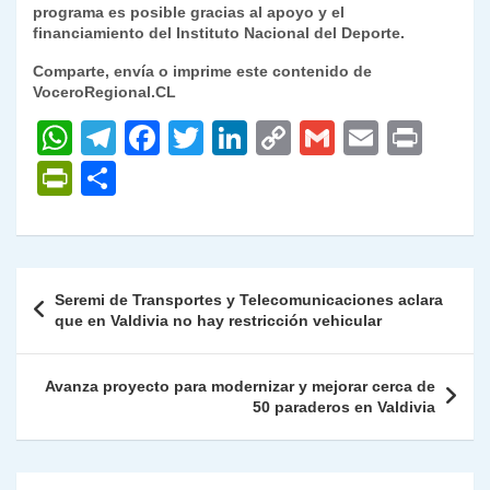
programa es posible gracias al apoyo y el
financiamiento del Instituto Nacional del Deporte.
Comparte, envía o imprime este contenido de
VoceroRegional.CL
W
T
F
T
Li
C
G
E
P
h
el
a
w
n
o
m
m
ri
P
C
at
e
c
itt
k
p
ai
ai
nt
ri
o
s
gr
e
er
e
y
l
l
nt
m
A
a
b
dI
Li
Fr
p
Navegación
Seremi de Transportes y Telecomunicaciones aclara
p
m
o
n
n
ie
ar
de
que en Valdivia no hay restricción vehicular
p
o
k
n
tir
entradas
k
dl
Avanza proyecto para modernizar y mejorar cerca de
50 paraderos en Valdivia
y