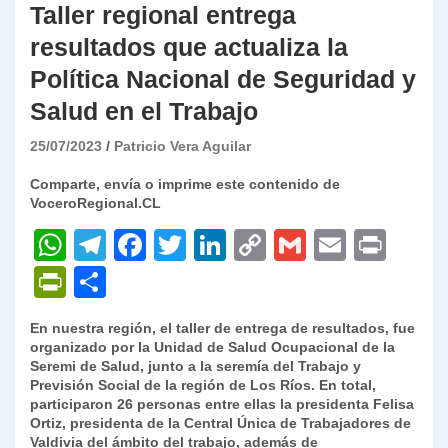
Taller regional entrega
resultados que actualiza la
Política Nacional de Seguridad y
Salud en el Trabajo
25/07/2023
Patricio Vera Aguilar
Comparte, envía o imprime este contenido de
VoceroRegional.CL
W
T
F
T
Li
C
G
E
P
h
el
a
w
n
o
m
m
ri
P
C
at
e
c
itt
k
p
ai
ai
nt
ri
o
En nuestra región, el taller de entrega de resultados, fue
s
gr
e
er
e
y
l
l
nt
m
organizado por la Unidad de Salud Ocupacional de la
A
a
b
dI
Li
Seremi de Salud, junto a la seremía del Trabajo y
Fr
p
Previsión Social de la región de Los Ríos. En total,
p
m
o
n
n
ie
ar
participaron 26 personas entre ellas la presidenta Felisa
Ortiz, presidenta de la Central Única de Trabajadores de
p
o
k
n
tir
Valdivia del ámbito del trabajo, además de