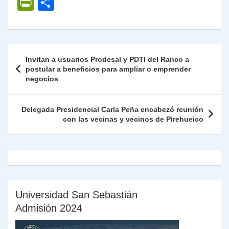
h
el
a
w
n
o
m
m
ri
P
C
at
e
c
itt
k
p
ai
ai
nt
ri
o
s
gr
e
er
e
y
l
l
nt
m
A
a
b
dI
Li
Fr
p
Navegación
Invitan a usuarios Prodesal y PDTI del Ranco a
p
m
o
n
n
ie
ar
de
postular a beneficios para ampliar o emprender
p
o
k
negocios
n
tir
entradas
k
dl
Delegada Presidencial Carla Peña encabezó reunión
y
con las vecinas y vecinos de Pirehueico
Universidad San Sebastián
Admisión 2024