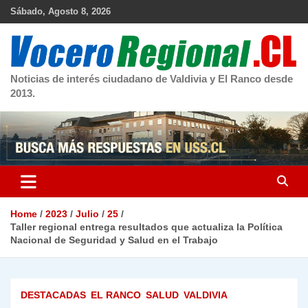
Skip
Sábado, Agosto 8, 2026
to
content
Noticias de interés ciudadano de Valdivia y El Ranco desde
2013.
Home
2023
Julio
25
Taller regional entrega resultados que actualiza la Política
Nacional de Seguridad y Salud en el Trabajo
DESTACADAS
EL RANCO
SALUD
VALDIVIA