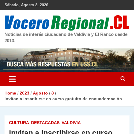
Skip
Sábado, Agosto 8, 2026
to
content
Noticias de interés ciudadano de Valdivia y El Ranco desde
2013.
Home
2023
Agosto
8
Invitan a inscribirse en curso gratuito de encuadernación
CULTURA
DESTACADAS
VALDIVIA
Invitan a inscribirse en curso