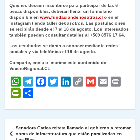
Quienes deseen inscribirse para participar de las 6
becas disponibles, deberán llenar un formulario
disponible en
www.fundaciondenosotros.cl
o en el
Instagram tienda taller
denosotros
. Las postulaciones
se recibirán desde el 7 al 18 de agosto. Los interesados
también pueden consultar detalles al +569 8576 17 64.
Los resultados se darán a conocer mediante redes
sociales y vía telefónica el 19 de agosto.
Comparte, envía o imprime este contenido de
VoceroRegional.CL
W
T
F
T
Li
C
G
E
P
h
el
a
w
n
o
m
m
ri
P
C
at
e
c
itt
k
p
ai
ai
nt
ri
o
s
gr
e
er
e
y
l
l
nt
m
A
a
b
dI
Li
Fr
p
Navegación
Senadora Gatica reitera llamado al gobierno a retomar
p
m
o
n
n
ie
ar
de
obras de infraestructura que están paralizadas en
Los Ríos