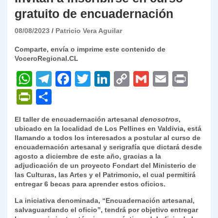
gratuito de encuadernación
08/08/2023
Patricio Vera Aguilar
Comparte, envía o imprime este contenido de
VoceroRegional.CL
W
T
F
T
Li
C
G
E
P
h
el
a
w
n
o
m
m
ri
P
C
at
e
c
itt
k
p
ai
ai
nt
ri
o
El taller de encuadernación artesanal
denosotros
,
s
gr
e
er
e
y
l
l
nt
m
ubicado en la localidad de Los Pellines en Valdivia, está
A
a
b
dI
Li
llamando a todos los interesados a postular al curso de
Fr
p
encuadernación artesanal y serigrafía que dictará desde
p
m
o
n
n
ie
ar
agosto a diciembre de este año, gracias a la
adjudicación de un proyecto Fondart del Ministerio de
p
o
k
n
tir
las Culturas, las Artes y el Patrimonio, el cual permitirá
k
entregar 6 becas para aprender estos oficios.
dl
La iniciativa denominada, “Encuadernación artesanal,
y
salvaguardando el oficio”, tendrá por objetivo entregar