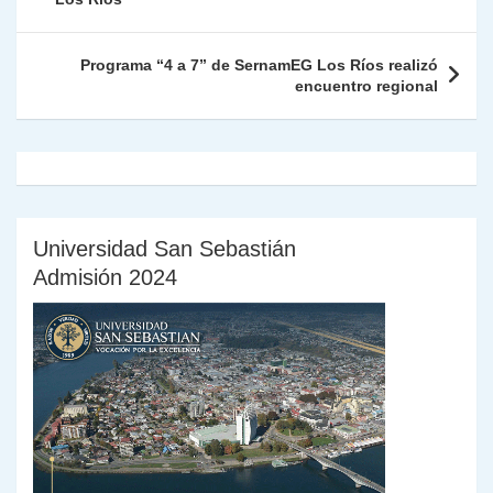
p
o
k
n
tir
entradas
k
dl
Programa “4 a 7” de SernamEG Los Ríos realizó
y
encuentro regional
Universidad San Sebastián
Admisión 2024