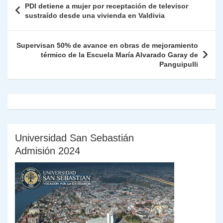
PDI detiene a mujer por receptación de televisor
p
m
o
n
n
ie
ar
de
sustraído desde una vivienda en Valdivia
p
o
k
n
tir
entradas
k
dl
Supervisan 50% de avance en obras de mejoramiento
térmico de la Escuela María Alvarado Garay de
y
Panguipulli
Universidad San Sebastián
Admisión 2024