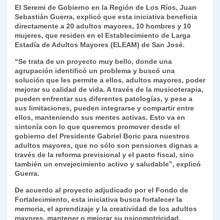
El Seremi de Gobierno en la Región de Los Ríos, Juan
y
Sebastián Guerra, explicó que esta iniciativa beneficia
directamente a 20 adultos mayores, 10 hombres y 10
mujeres, que residen en el Establecimiento de Larga
Estadía de Adultos Mayores (ELEAM) de San José.
“Se trata de un proyecto muy bello, donde una
agrupación identificó un problema y buscó una
solución que les permite a ellos, adultos mayores, poder
mejorar su calidad de vida. A través de la musicoterapia,
pueden enfrentar sus diferentes patologías, y pese a
sus limitaciones, pueden integrarse y compartir entre
ellos, manteniendo sus mentes activas. Esto va en
sintonía con lo que queremos promover desde el
gobierno del Presidente Gabriel Boric para nuestros
adultos mayores, que no sólo son pensiones dignas a
través de la reforma previsional y el pacto fiscal, sino
también un envejecimiento activo y saludable”, explicó
Guerra.
De acuerdo al proyecto adjudicado por el Fondo de
Fortalecimiento, esta iniciativa busca fortalecer la
memoria, el aprendizaje y la creatividad de los adultos
mayores, mantener o mejorar su psicomotricidad,