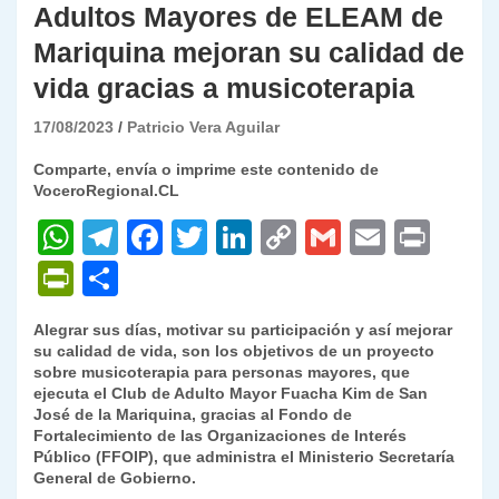
Adultos Mayores de ELEAM de
Mariquina mejoran su calidad de
vida gracias a musicoterapia
17/08/2023
Patricio Vera Aguilar
Comparte, envía o imprime este contenido de
VoceroRegional.CL
W
T
F
T
Li
C
G
E
P
h
el
a
w
n
o
m
m
ri
P
C
at
e
c
itt
k
p
ai
ai
nt
ri
o
Alegrar sus días, motivar su participación y así mejorar
s
gr
e
er
e
y
l
l
nt
m
su calidad de vida, son los objetivos de un proyecto
A
a
b
dI
Li
sobre musicoterapia para personas mayores, que
Fr
p
ejecuta el Club de Adulto Mayor Fuacha Kim de San
p
m
o
n
n
ie
ar
José de la Mariquina, gracias al Fondo de
Fortalecimiento de las Organizaciones de Interés
p
o
k
n
tir
Público (FFOIP), que administra el Ministerio Secretaría
k
General de Gobierno.
dl