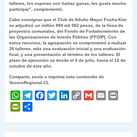
talleres, los esperan con hartas ganas, les gusta mucho
participar”, complementó.
Cabe consignar que el Club de Adulto Mayor Fucha Kim
se adjudicó un millón 994 mil 562 pesos, de la línea de
proyectos comunales, del Fondo de Fortalecimiento de
las Organizaciones de Interés Público (FFOIP). Con
estos recursos, la agrupación se comprometió a realizar
26 talleres, más una evaluación inicial y una evaluación
final, y una presentación al término de los talleres. El
plazo de ejecución va desde el 4 de julio, hasta el 12 de
octubre de este año.
Comparte, envía o imprime este contenido de
VoceroRegional.CL
W
T
F
T
Li
C
G
E
P
h
el
a
w
n
o
m
m
ri
P
C
at
e
c
itt
k
p
ai
ai
nt
ri
o
s
gr
e
er
e
y
l
l
nt
m
A
a
b
dI
Li
Fr
p
Navegación