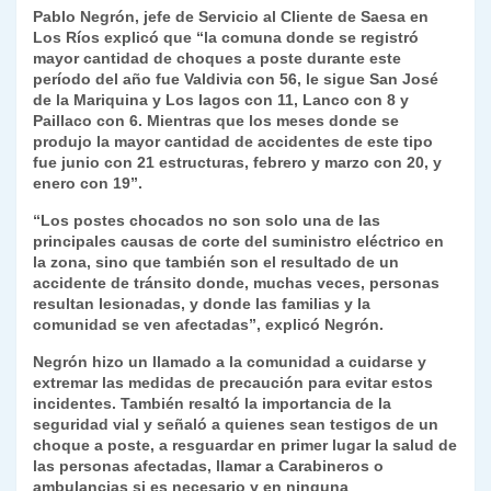
Pablo Negrón, jefe de Servicio al Cliente de Saesa en
y
Los Ríos explicó que “la comuna donde se registró
mayor cantidad de choques a poste durante este
período del año fue Valdivia con 56, le sigue San José
de la Mariquina y Los lagos con 11, Lanco con 8 y
Paillaco con 6. Mientras que los meses donde se
produjo la mayor cantidad de accidentes de este tipo
fue junio con 21 estructuras, febrero y marzo con 20, y
enero con 19”.
“Los postes chocados no son solo una de las
principales causas de corte del suministro eléctrico en
la zona, sino que también son el resultado de un
accidente de tránsito donde, muchas veces, personas
resultan lesionadas, y donde las familias y la
comunidad se ven afectadas”, explicó Negrón.
Negrón hizo un llamado a la comunidad a cuidarse y
extremar las medidas de precaución para evitar estos
incidentes. También resaltó la importancia de la
seguridad vial y señaló a quienes sean testigos de un
choque a poste, a resguardar en primer lugar la salud de
las personas afectadas, llamar a Carabineros o
ambulancias si es necesario y en ninguna