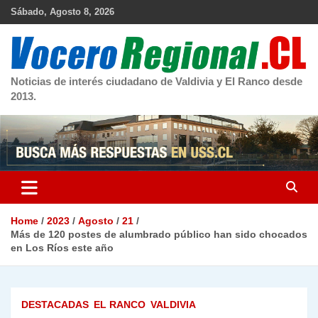
Skip
Sábado, Agosto 8, 2026
to
content
Noticias de interés ciudadano de Valdivia y El Ranco desde
2013.
Home
2023
Agosto
21
Más de 120 postes de alumbrado público han sido chocados
en Los Ríos este año
DESTACADAS
EL RANCO
VALDIVIA