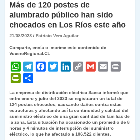
Más de 120 postes de
alumbrado público han sido
chocados en Los Ríos este año
21/08/2023
Patricio Vera Aguilar
Comparte, envía o imprime este contenido de
VoceroRegional.CL
W
T
F
T
Li
C
G
E
P
h
el
a
w
n
o
m
m
ri
P
C
at
e
c
itt
k
p
ai
ai
nt
ri
o
La empresa de distribución eléctrica Saesa informó que
s
gr
e
er
e
y
l
l
nt
m
entre enero y julio del 2023 se registraron un total de
A
a
b
dI
Li
124 postes chocados, causando daños contra estas
Fr
p
estructuras y afectando así la continuidad y calidad del
p
m
o
n
n
ie
ar
suministro eléctrico de una gran cantidad de familias de
la zona. Esta situación ha ocasionado un promedio de 8
p
o
k
n
tir
horas y 4 minutos de interrupción del suministro
k
eléctrico, lo que ha afectado a 106.522 clientes.
dl