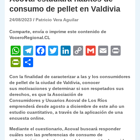
consumo de pellet en Valdivia
24/08/2023
Patricio Vera Aguilar
Comparte, envía o imprime este contenido de
VoceroRegional.CL
W
T
F
T
Li
C
G
E
P
h
el
a
w
n
o
m
m
ri
P
C
at
e
c
itt
k
p
ai
ai
nt
ri
o
Con la finalidad de caracterizar a las y los consumidores
s
gr
e
er
e
y
l
l
nt
m
de pellet de la ciudad de Valdivia, conocer
A
a
b
dI
Li
sus motivaciones y determinar si son respetados sus
Fr
p
derechos, es que la Asociación de
p
m
o
n
n
ie
ar
Consumidores y Usuarios Acoval de Los Ríos
emprenderá desde agosto a diciembre de este año un
p
o
k
n
tir
estudio cuantitativo, a través de la aplicación de una
k
encuesta online.
dl
Mediante el cuestionario, Acoval buscará responder
y
cuáles son las preferencias de consumo de