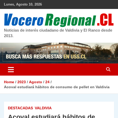
Skip
Lunes, Agosto 10, 2026
to
content
Noticias de interés ciudadano de Valdivia y El Ranco desde
2013.
Home
2023
Agosto
24
Acoval estudiará hábitos de consumo de pellet en Valdivia
DESTACADAS
VALDIVIA
Acoval estudiará hábitos de