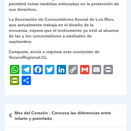
permitirá tomar medidas enfocadas en la protección de
sus derechos.
La Asociación de Consumidores Acoval de Los Ríos,
que actualmente trabaja en el diseño de la
encuesta, espera que el instrumento ya esté al alcance
de las y los consumidores a mediados de
septiembre.
Comparte, envía o imprime este contenido de
VoceroRegional.CL
W
T
F
T
Li
C
G
E
P
h
el
a
w
n
o
m
m
ri
P
C
at
e
c
itt
k
p
ai
ai
nt
ri
o
s
gr
e
er
e
y
l
l
nt
m
A
a
b
dI
Li
Fr
p
Navegación
Mes del Corazón : Conozca las diferencias entre
p
m
o
n
n
ie
ar
de
infarto y preinfarto
p
o
k
n
tir
entradas