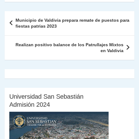
s
gr
e
er
e
y
l
l
nt
m
A
a
b
dI
Li
Fr
p
Navegación
Municipio de Valdivia prepara remate de puestos para
p
m
o
n
n
ie
ar
de
fiestas patrias 2023
p
o
k
n
tir
entradas
k
dl
Realizan positivo balance de los Patrullajes Mixtos
en Valdivia
y
Universidad San Sebastián
Admisión 2024