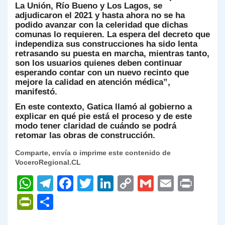
La Unión, Río Bueno y Los Lagos, se
adjudicaron el 2021 y hasta ahora no se ha
podido avanzar con la celeridad que dichas
comunas lo requieren. La espera del decreto que
independiza sus construcciones ha sido lenta
retrasando su puesta en marcha, mientras tanto,
son los usuarios quienes deben continuar
esperando contar con un nuevo recinto que
mejore la calidad en atención médica”,
manifestó.
En este contexto, Gatica llamó al gobierno a
explicar en qué pie está el proceso y de este
modo tener claridad de cuándo se podrá
retomar las obras de construcción.
Comparte, envía o imprime este contenido de
VoceroRegional.CL
W
T
F
T
Li
C
G
E
P
h
el
a
w
n
o
m
m
ri
P
C
at
e
c
itt
k
p
ai
ai
nt
ri
o