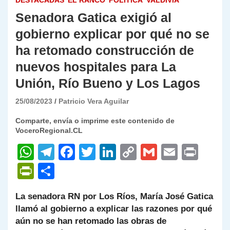
DESTACADAS
EL RANCO
POLÍTICA
VALDIVIA
Senadora Gatica exigió al
gobierno explicar por qué no se
ha retomado construcción de
nuevos hospitales para La
Unión, Río Bueno y Los Lagos
25/08/2023
Patricio Vera Aguilar
Comparte, envía o imprime este contenido de
VoceroRegional.CL
W
T
F
T
Li
C
G
E
P
h
el
a
w
n
o
m
m
ri
P
C
at
e
c
itt
k
p
ai
ai
nt
ri
o
La senadora RN por Los Ríos, María José Gatica
s
gr
e
er
e
y
l
l
nt
m
llamó al gobierno a explicar las razones por qué
A
a
b
dI
Li
Fr
p
aún no se han retomado las obras de