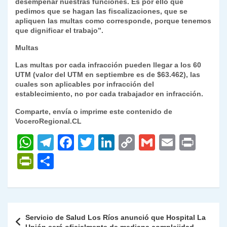
desempeñar nuestras funciones. Es por ello que
pedimos que se hagan las fiscalizaciones, que se
apliquen las multas como corresponde, porque tenemos
que dignificar el trabajo”.
Multas
Las multas por cada infracción pueden llegar a los 60
UTM (valor del UTM en septiembre es de $63.462), las
cuales son aplicables por infracción del
establecimiento, no por cada trabajador en infracción.
Comparte, envía o imprime este contenido de
VoceroRegional.CL
W
T
F
T
Li
C
G
E
P
h
el
a
w
n
o
m
m
ri
P
C
at
e
c
itt
k
p
ai
ai
nt
ri
o
s
gr
e
er
e
y
l
l
nt
m
A
a
b
dI
Li
Fr
p
Navegación
Servicio de Salud Los Ríos anunció que Hospital La
p
m
o
n
n
ie
ar
de