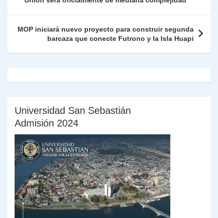
Unión será oficialmente de mediana complejidad
p
o
k
n
tir
entradas
k
dl
MOP iniciará nuevo proyecto para construir segunda
barcaza que conecte Futrono y la Isla Huapi
y
Universidad San Sebastián
Admisión 2024