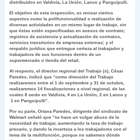
p
m
o
n
n
ie
ar
distribuidos en Valdivia, La Unión, Lanco y Panguipulli.
p
o
k
n
tir
El objetivo de esta inspección, es revisar ciertos
aspectos como la polifuncionalidad o realización de
k
dl
diversas actividades en un mismo lugar de trabajo, sin
que éstas estén especificadas en anexos de contrato;
y
registros de asistencia y actualización de contratos,
servicios transitorios de empresas externas; y el
respaldo jurídico que entregue certeza al trabajador y
trabajadora de sus funciones dentro de un
supermercado o tienda del retail.
Al respecto, el director regional del Trabajo (s), César
Paredes, indicó que “como dirección del Trabajo
realizaremos entre el 1 de septiembre y 31 de octubre,
realizaremos 14 fiscalizaciones a nivel regional, de las
cuales 8 serán en Valdivia, 4 en La Unión, 2 en Lanco y
1 en Panguipulli”.
Por su parte, Oriana Paredes, dirigente del sindicato de
Walmart señaló que “se hace un vulgar abuso de la
necesidad de trabajar, aumentando la tasa de trabajo
precario, y dando la incerteza a los trabajadores con el
tema de la multifunción, porque no sabemos dónde