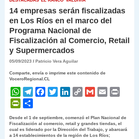
DESTACADAS
EL RANCO
VALDIVIA
14 empresas serán fiscalizadas
en Los Ríos en el marco del
Programa Nacional de
Fiscalización al Comercio, Retail
y Supermercados
05/09/2023
Patricio Vera Aguilar
Comparte, envía o imprime este contenido de
VoceroRegional.CL
W
T
F
T
Li
C
G
E
P
h
el
a
w
n
o
m
m
ri
P
C
at
e
c
itt
k
p
ai
ai
nt
ri
o
Desde el 1 de septiembre, comenzó el Plan Nacional de
s
gr
e
er
e
y
l
l
nt
m
Fiscalización al comercio, retail y grandes tiendas, el
A
a
b
dI
Li
cual es liderado por la Dirección del Trabajo, y abarcará
Fr
p
a 14 establecimientos de la región de Los Ríos;