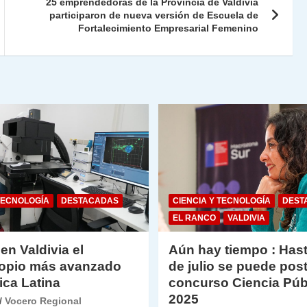
ie
ar
25 emprendedoras de la Provincia de Valdivia
n
tir
participaron de nueva versión de Escuela de
Fortalecimiento Empresarial Femenino
dl
y
TECNOLOGÍA
DESTACADAS
CIENCIA Y TECNOLOGÍA
DEST
EL RANCO
VALDIVIA
 en Valdivia el
Aún hay tiempo : Hast
opio más avanzado
de julio se puede post
ica Latina
concurso Ciencia Púb
2025
Vocero Regional