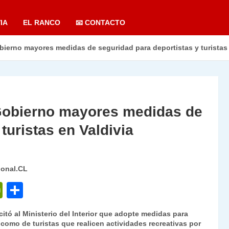
IA
EL RANCO
📧 CONTACTO
obierno mayores medidas de seguridad para deportistas y turistas 
l Gobierno mayores medidas de
turistas en Valdivia
ional.CL
P
C
ri
o
citó al Ministerio del Interior que adopte medidas para
nt
m
 como de turistas que realicen actividades recreativas por