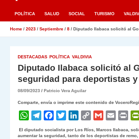
POLÍTICA
SALUD
SOCIAL
TURISMO
VALDIV
Home
2023
Septiembre
8
Diputado Ilabaca solicitó al G
DESTACADAS
POLÍTICA
VALDIVIA
Diputado Ilabaca solicitó a
seguridad para deportistas y 
08/09/2023
Patricio Vera Aguilar
Comparte, envía o imprime este contenido de VoceroReg
W
T
F
T
Li
C
G
E
P
h
el
a
w
n
o
m
m
ri
El diputado socialista por Los Ríos, Marcos Ilabaca, soli
at
e
c
itt
k
p
ai
ai
nt
aumentar la seguridad, tanto de los deportistas de remo,