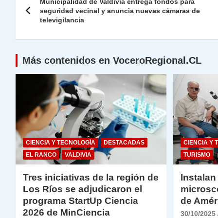
A
a
b
dI
Li
Municipalidad de Valdivia entrega fondos para
de
seguridad vecinal y anuncia nuevas cámaras de
p
m
o
n
n
televigilancia
p
o
k
entradas
k
Más contenidos en VoceroRegional.CL
CIENCIA Y TECNOLOGÍA
DESTACADAS
CIENCIA Y 
EL RANCO
VALDIVIA
TURISMO
Tres iniciativas de la región de
Instalan
Los Ríos se adjudicaron el
microsc
programa StartUp Ciencia
de Amér
2026 de MinCiencia
30/10/2025