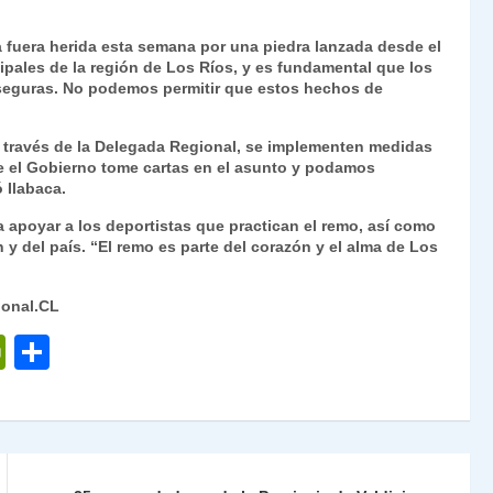
Fr
p
 fuera herida esta semana por una piedra lanzada desde el
ie
ar
cipales de la región de Los Ríos, y es fundamental que los
n
tir
 seguras. No podemos permitir que estos hechos de
dl
 a través de la Delegada Regional, se implementen medidas
y
e el Gobierno tome cartas en el asunto y podamos
 Ilabaca.
 apoyar a los deportistas que practican el remo, así como
ón y del país. “El remo es parte del corazón y el alma de Los
ional.CL
P
C
ri
o
nt
m
Fr
p