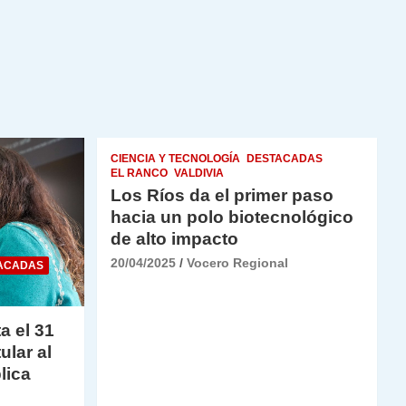
CIENCIA Y TECNOLOGÍA
DESTACADAS
EL RANCO
VALDIVIA
Los Ríos da el primer paso
hacia un polo biotecnológico
de alto impacto
20/04/2025
Vocero Regional
ACADAS
a el 31
ular al
lica