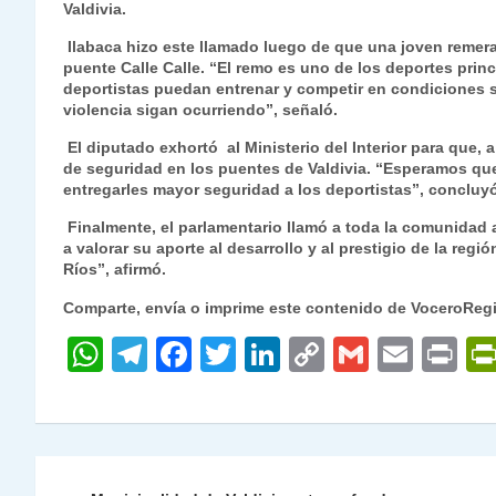
Valdivia.
s
gr
e
er
e
y
l
l
Ilabaca hizo este llamado luego de que una joven remera
A
a
b
dI
Li
puente Calle Calle. “El remo es uno de los deportes prin
p
m
o
n
n
deportistas puedan entrenar y competir en condiciones
violencia sigan ocurriendo”, señaló.
p
o
k
El diputado exhortó al Ministerio del Interior para que,
k
de seguridad en los puentes de Valdivia. “Esperamos qu
entregarles mayor seguridad a los deportistas”, concluyó
Finalmente, el parlamentario llamó a toda la comunidad a
a valorar su aporte al desarrollo y al prestigio de la regi
Ríos”, afirmó.
Comparte, envía o imprime este contenido de VoceroReg
W
T
F
T
Li
C
G
E
P
h
el
a
w
n
o
m
m
ri
at
e
c
itt
k
p
ai
ai
nt
s
gr
e
er
e
y
l
l
Navegación