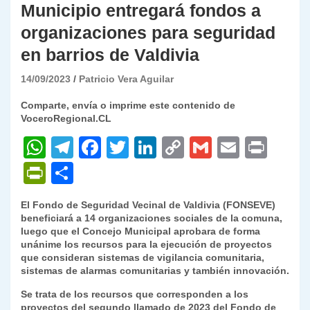
Municipio entregará fondos a
organizaciones para seguridad
en barrios de Valdivia
14/09/2023
Patricio Vera Aguilar
Comparte, envía o imprime este contenido de
VoceroRegional.CL
W
T
F
T
Li
C
G
E
P
h
el
a
w
n
o
m
m
ri
P
C
at
e
c
itt
k
p
ai
ai
nt
ri
o
El Fondo de Seguridad Vecinal de Valdivia (FONSEVE)
s
gr
e
er
e
y
l
l
nt
m
beneficiará a 14 organizaciones sociales de la comuna,
A
a
b
dI
Li
luego que el Concejo Municipal aprobara de forma
Fr
p
unánime los recursos para la ejecución de proyectos
p
m
o
n
n
ie
ar
que consideran sistemas de vigilancia comunitaria,
sistemas de alarmas comunitarias y también innovación.
p
o
k
n
tir
Se trata de los recursos que corresponden a los
k
dl
proyectos del segundo llamado de 2023 del Fondo de