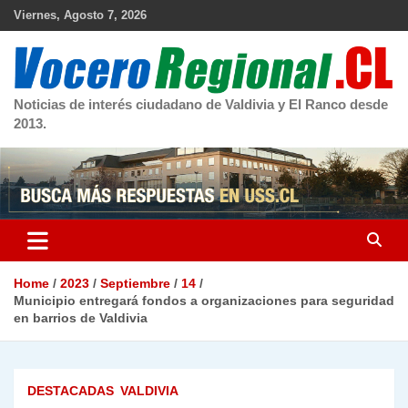
Skip
Viernes, Agosto 7, 2026
to
content
Noticias de interés ciudadano de Valdivia y El Ranco desde
2013.
Home
2023
Septiembre
14
Municipio entregará fondos a organizaciones para seguridad
en barrios de Valdivia
DESTACADAS
VALDIVIA