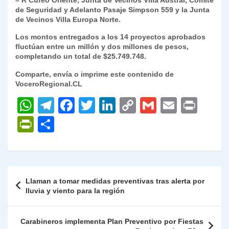
– R Cufeo Oriente, Junta de Vecinos Villa Austral, Comité
de Seguridad y Adelanto Pasaje Simpson 559 y la Junta
de Vecinos Villa Europa Norte.
Los montos entregados a los 14 proyectos aprobados
fluctúan entre un millón y dos millones de pesos,
completando un total de $25.749.748.
Comparte, envía o imprime este contenido de
VoceroRegional.CL
W
T
F
T
Li
C
G
E
P
h
el
a
w
n
o
m
m
ri
P
C
at
e
c
itt
k
p
ai
ai
nt
ri
o
s
gr
e
er
e
y
l
l
nt
m
A
a
b
dI
Li
Fr
p
Navegación
Llaman a tomar medidas preventivas tras alerta por
p
m
o
n
n
ie
ar
de
lluvia y viento para la región
p
o
k
n
tir
entradas
k
dl
Carabineros implementa Plan Preventivo por Fiestas