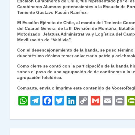
Escalón Carabineros de Chile, fue representado por el e
Carabineros Alumnos pertenecientes a la Escuela de F
Teniente Gustavo Pastén Ramírez.
El Escalón Ejército de Chile, al mando del Teniente Cor
del Cuartel General de la III División de Montaña, Batal
Motorizado, Jefatura Administrativa y Logística del Camp
Movilización de “Valdivia”.
Con el desencajonamiento de la banda, se puso término 
ducentésimo décimo tercer aniversario patrio y celebració
Como cierre se contó con la participación de la banda h
sones el paso de una agrupación de de cantineras a la u
agrupación folclórica.
Comparte, envía o imprime este contenido de VoceroReg
W
T
F
T
Li
C
G
E
P
h
el
a
w
n
o
m
m
ri
at
e
c
itt
k
p
ai
ai
nt
s
gr
e
er
e
y
l
l
Navegación