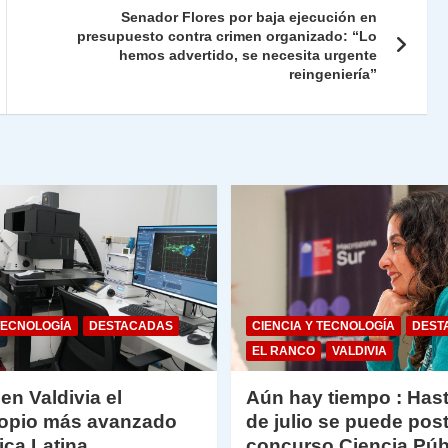
ie
ar
Senador Flores por baja ejecución en
n
tir
presupuesto contra crimen organizado: “Lo
hemos advertido, se necesita urgente
dl
reingeniería”
y
TECNOLOGÍA
DESTACADAS
CIENCIA Y TECNOLOGÍA
DEST
EL RANCO
VALDIVIA
 en Valdivia el
Aún hay tiempo : Hast
opio más avanzado
de julio se puede post
ica Latina
concurso Ciencia Púb