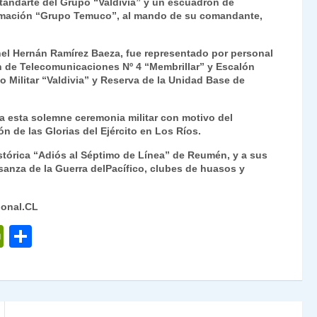
standarte del Grupo “Valdivia” y un escuadrón de
ormación “Grupo Temuco”, al mando de su comandante,
onel Hernán Ramírez Baeza, fue representado por personal
lón de Telecomunicaciones Nº 4 “Membrillar” y Escalón
o Militar “Valdivia” y Reserva de la Unidad Base de
a esta solemne ceremonia militar con motivo del
n de las Glorias del Ejército en Los Ríos.
istórica “Adiós al Séptimo de Línea” de Reumén, y a sus
sanza de la Guerra delPacífico, clubes de huasos y
ional.CL
P
C
ri
o
nt
m
Fr
p