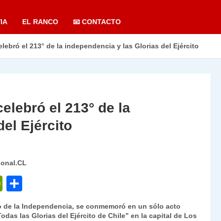
IA
EL RANCO
📧 CONTACTO
celebró el 213° de la independencia y las Glorias del Ejército
celebró el 213° de la
el Ejército
ional.CL
P
C
ri
o
io de la Independencia, se conmemoró en un sólo acto
nt
m
Todas las Glorias del Ejército de Chile” en la capital de Los