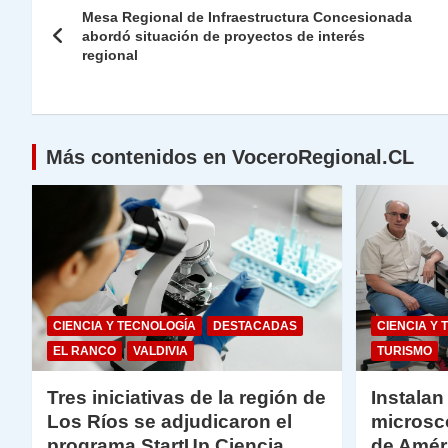
A
a
b
dI
Li
Mesa Regional de Infraestructura Concesionada
de
abordó situación de proyectos de interés
p
m
o
n
n
regional
p
o
k
entradas
k
Más contenidos en VoceroRegional.CL
CIENCIA Y TECNOLOGÍA
DESTACADAS
CIENCIA Y 
EL RANCO
VALDIVIA
TURISMO
Tres iniciativas de la región de
Instalan
Los Ríos se adjudicaron el
microsc
programa StartUp Ciencia
de Amér