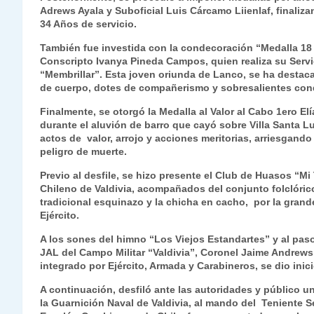
Adrews Ayala y Suboficial Luis Cárcamo Liienlaf, finali
34 Años de servicio.
También fue investida con la condecoración “Medalla 18 
Conscripto Ivanya Pineda Campos, quien realiza su Servic
“Membrillar”. Esta joven oriunda de Lanco, se ha destaca
de cuerpo, dotes de compañerismo y sobresalientes cond
Finalmente, se otorgó la Medalla al Valor al Cabo 1ero El
durante el aluvión de barro que cayó sobre Villa Santa 
actos de valor, arrojo y acciones meritorias, arriesgand
peligro de muerte.
Previo al desfile, se hizo presente el Club de Huasos “Mi
Chileno de Valdivia, acompañados del conjunto folclóri
tradicional esquinazo y la chicha en cacho, por la grand
Ejército.
A los sones del himno “Los Viejos Estandartes” y al paso
JAL del Campo Militar “Valdivia”, Coronel Jaime Andrew
integrado por Ejército, Armada y Carabineros, se dio inic
A continuación, desfiló ante las autoridades y público u
la Guarnición Naval de Valdivia, al mando del Teniente S