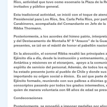
Ríos, actividad que tuvo como escenario la Plaza de la Re
s
gr
e
er
e
y
l
l
invitados y público general.
A
a
b
dI
Li
Esta tradicional actividad, se inició con el toque de ate
p
m
o
n
n
Presidencial para Los Ríos, Sra. Carla Peña Ríos, por par
Carabineros, acompañada del Comandante en Jefe de la 
p
o
k
Ribba Thormann.
k
Posteriormente, a los acordes del himno patrio, interpret
y del Destacamento de Montaña N° 9 “Arauco” de la Guarn
presentes, se izó en el mástil de honor el pabellón nacion
En la alocución, el coronel Ribba resaltó las principales a
Ejército día a día, desde la instrucción y entrenamiento,
Antártica y misiones en el etxranjero, apoyo a la comuni
espíritu de servicio del personal. Además, de todos los ep
ha estado presente junto al pueblo de Chile y donde su
importando su orígen social o étnico. Es así que parte de
Ejército formado, reuniendo con sus palbras a disintas 
conscriptos pasando por todos los grados intermedios, 
quien de manera voluntaria con 68 años de edad se prese
Condecoraciones
Posteriormente, se procedió a imponer medallas por años 