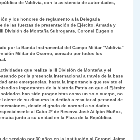
pública de Valdivia, con la asistencia de autoridades,
Fr
p
ie
ar
nción y los honores de reglamento a la Delegada
n
tir
te de las fuerzas de presentación de Ejército, Armada y
III División de Montaña Subrogante, Coronel Eugenio
dl
y
ado por la Banda Instrumental del Campo Militar “Valdivia”
ición Militar de Osorno, coreado por todos los
al.
ctividades que realiza la III División de Montaña y el
 pasando por la presencia internacional a través de la base
dad ante emergencias, hasta la importancia que reviste el
isodios importantes de la historia Patria en que el Ejército
s soldados han sido progonistas como un solo cuerpo, no
l cierre de su discurso lo dedicó a resaltar al personal de
generaciones, desde el grado de coronel a soldados
especialmente al Cabo 2º de Reserva José Aillpán Muñoz,
ntaba junto a su unidad en la Plaza de la República.
de servicio por 30 años en la Institución al Coronel Jaime