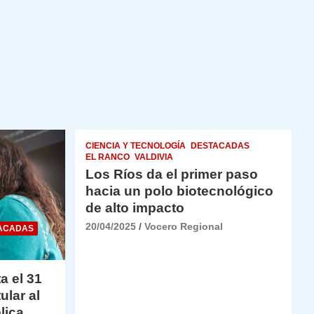
CIENCIA Y TECNOLOGÍA
DESTACADAS
EL RANCO
VALDIVIA
Los Ríos da el primer paso
hacia un polo biotecnológico
de alto impacto
20/04/2025
Vocero Regional
ACADAS
a el 31
ular al
lica