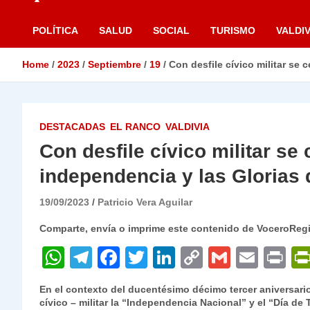
POLÍTICA
SALUD
SOCIAL
TURISMO
VALDIV
Home
2023
Septiembre
19
Con desfile cívico militar se 
DESTACADAS
EL RANCO
VALDIVIA
Con desfile cívico militar se 
independencia y las Glorias d
19/09/2023
Patricio Vera Aguilar
Comparte, envía o imprime este contenido de VoceroReg
W
T
F
T
Li
C
G
E
P
h
el
a
w
n
o
m
m
ri
En el contexto del ducentésimo décimo tercer aniversar
at
e
c
itt
k
p
ai
ai
nt
cívico – militar la “Independencia Nacional” y el “Día de 