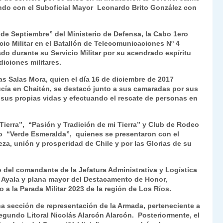
zando con el Suboficial Mayor Leonardo Brito González con
de Septiembre” del Ministerio de Defensa, la Cabo 1ero
io Militar en el Batallón de Telecomunicaciones Nº 4
do durante su Servicio Militar por su acendrado espíritu
iciones militares.
ías Salas Mora, quien el día 16 de diciembre de 2017
Lucía en Chaitén, se destacó junto a sus camaradas por sus
o sus propias vidas y efectuando el rescate de personas en
 Tierra”, “Pasión y Tradición de mi Tierra” y Club de Rodeo
co “Verde Esmeralda”, quienes se presentaron con el
eza, unión y prosperidad de Chile y por las Glorias de su
 del comandante de la Jefatura Administrativa y Logística
s Ayala y plana mayor del Destacamento de Honor,
io a la Parada Militar 2023 de la región de Los Ríos.
na sección de representación de la Armada, perteneciente a
egundo Litoral Nicolás Alarcón Alarcón. Posteriormente, el