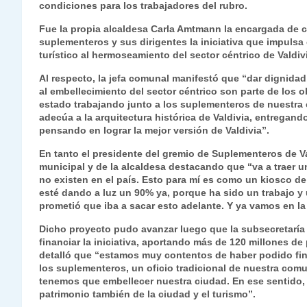
condiciones para los trabajadores del rubro.
s
gr
e
er
e
y
l
l
Fue la propia alcaldesa Carla Amtmann la encargada de c
A
a
b
dI
Li
suplementeros y sus dirigentes la iniciativa que impuls
p
m
o
n
n
turístico al hermoseamiento del sector céntrico de Valdiv
p
o
k
Al respecto, la jefa comunal manifestó que “dar dignidad
al embellecimiento del sector céntrico son parte de los
k
estado trabajando junto a los suplementeros de nuestra
adecúa a la arquitectura histórica de Valdivia, entregan
pensando en lograr la mejor versión de Valdivia”.
En tanto el presidente del gremio de Suplementeros de Va
municipal y de la alcaldesa destacando que “va a traer 
no existen en el país. Esto para mí es como un kiosco de
esté dando a luz un 90% ya, porque ha sido un trabajo y 
prometió que iba a sacar esto adelante. Y ya vamos en la
Dicho proyecto pudo avanzar luego que la subsecretaría 
financiar la iniciativa, aportando más de 120 millones de
detalló que “estamos muy contentos de haber podido fina
los suplementeros, un oficio tradicional de nuestra comu
tenemos que embellecer nuestra ciudad. En ese sentido, f
patrimonio también de la ciudad y el turismo”.