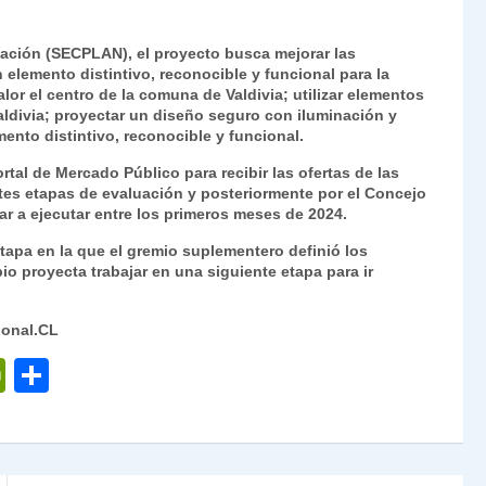
cación (SECPLAN), el proyecto busca mejorar las
elemento distintivo, reconocible y funcional para la
or el centro de la comuna de Valdivia; utilizar elementos
Valdivia; proyectar un diseño seguro con iluminación y
mento distintivo, reconocible y funcional.
rtal de Mercado Público para recibir las ofertas de las
tes etapas de evaluación y posteriormente por el Concejo
r a ejecutar entre los primeros meses de 2024.
 etapa en la que el gremio suplementero definió los
io proyecta trabajar en una siguiente etapa para ir
ional.CL
P
C
ri
o
nt
m
Fr
p