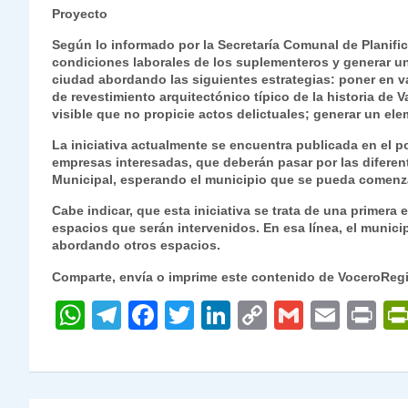
Proyecto
Según lo informado por la Secretaría Comunal de Planifi
condiciones laborales de los suplementeros y generar un 
ciudad abordando las siguientes estrategias: poner en val
de revestimiento arquitectónico típico de la historia de 
visible que no propicie actos delictuales; generar un ele
La iniciativa actualmente se encuentra publicada en el po
empresas interesadas, que deberán pasar por las diferen
Municipal, esperando el municipio que se pueda comenza
Cabe indicar, que esta iniciativa se trata de una primera
espacios que serán intervenidos. En esa línea, el municip
abordando otros espacios.
Comparte, envía o imprime este contenido de VoceroReg
W
T
F
T
Li
C
G
E
P
h
el
a
w
n
o
m
m
ri
at
e
c
itt
k
p
ai
ai
nt
s
gr
e
er
e
y
l
l