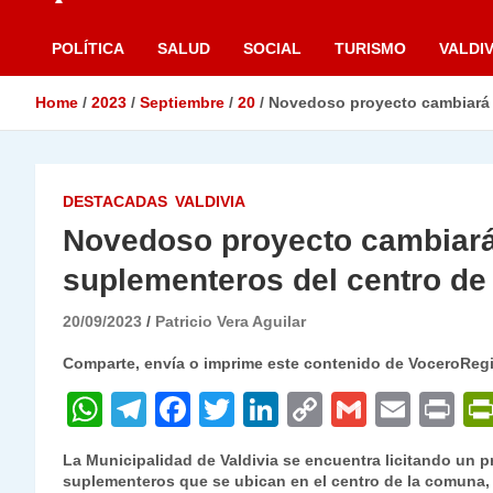
POLÍTICA
SALUD
SOCIAL
TURISMO
VALDIV
Home
2023
Septiembre
20
Novedoso proyecto cambiará l
DESTACADAS
VALDIVIA
Novedoso proyecto cambiará 
suplementeros del centro de 
20/09/2023
Patricio Vera Aguilar
Comparte, envía o imprime este contenido de VoceroReg
W
T
F
T
Li
C
G
E
P
h
el
a
w
n
o
m
m
ri
La Municipalidad de Valdivia se encuentra licitando un 
at
e
c
itt
k
p
ai
ai
nt
suplementeros que se ubican en el centro de la comuna,