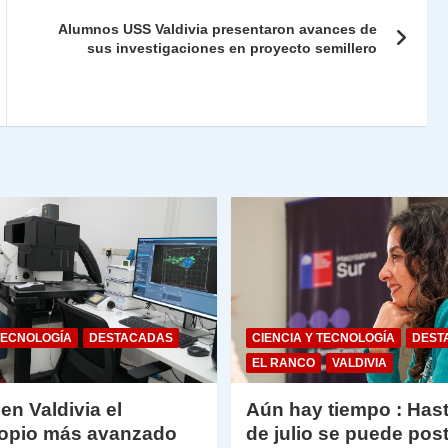
ie
ar
Alumnos USS Valdivia presentaron avances de
n
tir
sus investigaciones en proyecto semillero
dl
y
TECNOLOGÍA
DESTACADAS
CIENCIA Y TECNOLOGÍA
DEST
EL RANCO
VALDIVIA
 en Valdivia el
Aún hay tiempo : Hast
opio más avanzado
de julio se puede post