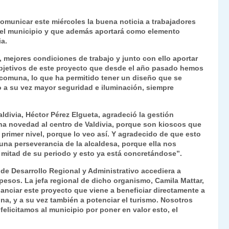
Fr
p
omunicar este miércoles la buena noticia a trabajadores
ie
ar
a el municipio y que además aportará como elemento
n
tir
ia.
dl
, mejores condiciones de trabajo y junto con ello aportar
 objetivos de este proyecto que desde el año pasado hemos
y
 comuna, lo que ha permitido tener un diseño que se
do a su vez mayor seguridad e iluminación, siempre
ldivia, Héctor Pérez Elgueta, agradeció la gestión
una novedad al centro de Valdivia, porque son kioscos que
 primer nivel, porque lo veo así. Y agradecido de que esto
una perseverancia de la alcaldesa, porque ella nos
 mitad de su periodo y esto ya está concretándose”.
de Desarrollo Regional y Administrativo accediera a
 pesos. La jefa regional de dicho organismo, Camila Mattar,
nciar este proyecto que viene a beneficiar directamente a
na, y a su vez también a potenciar el turismo. Nosotros
elicitamos al municipio por poner en valor esto, el