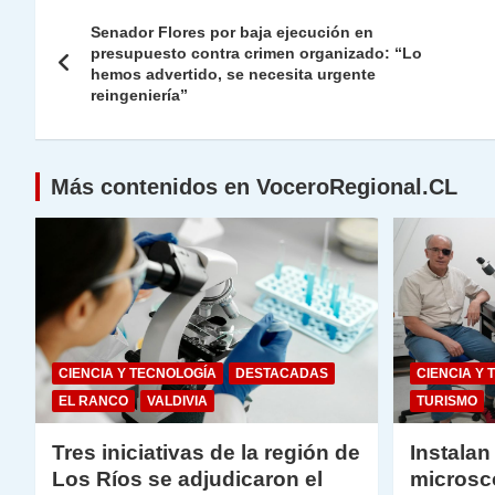
Navegación
A
a
b
dI
Li
Senador Flores por baja ejecución en
de
presupuesto contra crimen organizado: “Lo
p
m
o
n
n
hemos advertido, se necesita urgente
p
o
k
entradas
reingeniería”
k
Más contenidos en VoceroRegional.CL
CIENCIA Y TECNOLOGÍA
DESTACADAS
CIENCIA Y 
EL RANCO
VALDIVIA
TURISMO
Tres iniciativas de la región de
Instalan
Los Ríos se adjudicaron el
microsc