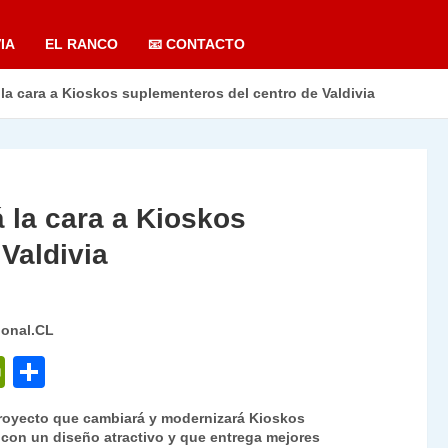
IA
EL RANCO
📧 CONTACTO
a cara a Kioskos suplementeros del centro de Valdivia
la cara a Kioskos
Valdivia
ional.CL
P
C
ri
o
proyecto que cambiará y modernizará Kioskos
nt
m
 con un diseño atractivo y que entrega mejores