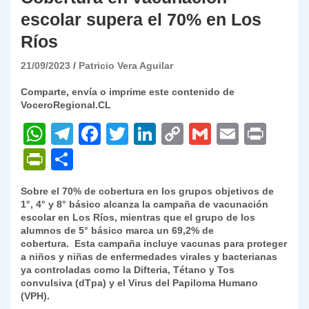
escolar supera el 70% en Los
Ríos
21/09/2023
Patricio Vera Aguilar
Comparte, envía o imprime este contenido de
VoceroRegional.CL
W
T
F
T
Li
C
G
E
P
h
el
a
w
n
o
m
m
ri
P
C
at
e
c
itt
k
p
ai
ai
nt
ri
o
Sobre el 70% de cobertura en los grupos objetivos de
s
gr
e
er
e
y
l
l
nt
m
1°, 4° y 8° básico alcanza la campaña de vacunación
A
a
b
dI
Li
escolar en Los Ríos, mientras que el grupo de los
Fr
p
alumnos de 5° básico marca un 69,2% de
p
m
o
n
n
ie
ar
cobertura. Esta campaña incluye vacunas para proteger
a niños y niñas de enfermedades virales y bacterianas
p
o
k
n
tir
ya controladas como la Difteria, Tétano y Tos
k
convulsiva (dTpa) y el Virus del Papiloma Humano
dl
(VPH).