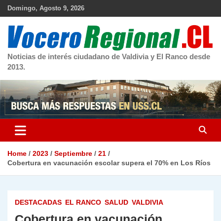
Skip
Domingo, Agosto 9, 2026
to
content
Noticias de interés ciudadano de Valdivia y El Ranco desde
2013.
Home
2023
Septiembre
21
Cobertura en vacunación escolar supera el 70% en Los Ríos
DESTACADAS
EL RANCO
SALUD
VALDIVIA
Cobertura en vacunación