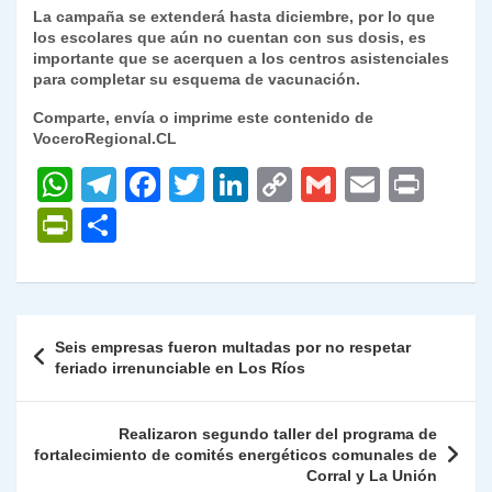
La campaña se extenderá hasta diciembre, por lo que
los escolares que aún no cuentan con sus dosis, es
importante que se acerquen a los centros asistenciales
para completar su esquema de vacunación.
Comparte, envía o imprime este contenido de
VoceroRegional.CL
W
T
F
T
Li
C
G
E
P
h
el
a
w
n
o
m
m
ri
P
C
at
e
c
itt
k
p
ai
ai
nt
ri
o
s
gr
e
er
e
y
l
l
nt
m
A
a
b
dI
Li
Fr
p
Navegación
Seis empresas fueron multadas por no respetar
p
m
o
n
n
ie
ar
de
feriado irrenunciable en Los Ríos
p
o
k
n
tir
entradas
k
dl
Realizaron segundo taller del programa de
fortalecimiento de comités energéticos comunales de
y
Corral y La Unión