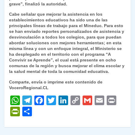
grave”, finalizó la autoridad.
Cabe señalar que mejorar la asistencia en los
establecimientos educativos ha sido una de las
principales líneas de trabajo para el Mineduc. Para esto
se han enviado reportes personalizados de asistencia y
desvinculación a todos los colegios, para que puedan
abordar soluciones con mejores herramientas; en esta
misma línea y con un enfoque integral, el Ministerio se
ha desplegado en el territorio con el programa “A
Convivir se Aprende”, el cual está presente en ocho
comunas de la región y busca mejorar el clima escolar y
la salud mental de toda la comunidad educativa.
Comparte, envía o imprime este contenido de
VoceroRegional.CL
W
T
F
T
Li
C
G
E
P
h
el
a
w
n
o
m
m
ri
P
C
at
e
c
itt
k
p
ai
ai
nt
ri
o
s
gr
e
er
e
y
l
l
nt
m