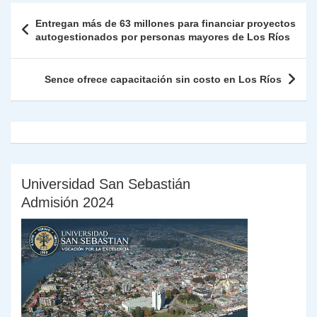
A
a
b
dI
Li
Fr
p
Navegación
Entregan más de 63 millones para financiar proyectos
p
m
o
n
n
ie
ar
de
autogestionados por personas mayores de Los Ríos
p
o
k
n
tir
entradas
k
dl
Sence ofrece capacitación sin costo en Los Ríos
y
Universidad San Sebastián
Admisión 2024