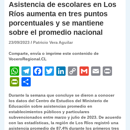
Asistencia de escolares en Los
Ríos aumenta en tres puntos
porcentuales y se mantiene
sobre el promedio nacional
23/09/2023
Patricio Vera Aguilar
Comparte, envía o imprime este contenido de
VoceroRegional.CL
W
T
F
T
Li
C
G
E
P
h
el
a
w
n
o
m
m
ri
P
C
at
e
c
itt
k
p
ai
ai
nt
ri
o
Durante la semana que concluye se dieron a conocer
s
gr
e
er
e
y
l
l
nt
m
los datos del Centro de Estudios del Ministerio de
A
a
b
dI
Li
Educación sobre asistencias promedio en
Fr
p
establecimientos públicos y particulares
p
m
o
n
n
ie
ar
subvencionados entre marzo y julio de 2023. De acuerdo
con las estadísticas, la región de Los Ríos registró una
p
o
k
n
tir
asistencia promedio de 87,4% durante los primeros tres