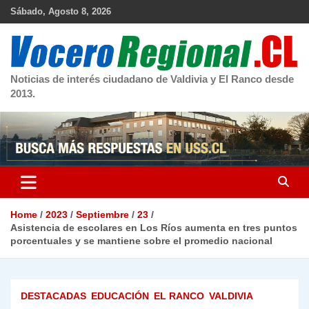
Skip
Sábado, Agosto 8, 2026
to
content
Noticias de interés ciudadano de Valdivia y El Ranco desde
2013.
Home
2023
Septiembre
23
Asistencia de escolares en Los Ríos aumenta en tres puntos
porcentuales y se mantiene sobre el promedio nacional
DESTACADAS
EDUCACIÓN
EL RANCO
VALDIVIA