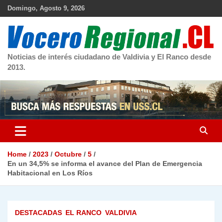
Skip
Domingo, Agosto 9, 2026
to
content
Noticias de interés ciudadano de Valdivia y El Ranco desde
2013.
Home
2023
Octubre
5
En un 34,5% se informa el avance del Plan de Emergencia
Habitacional en Los Ríos
DESTACADAS
EL RANCO
VALDIVIA