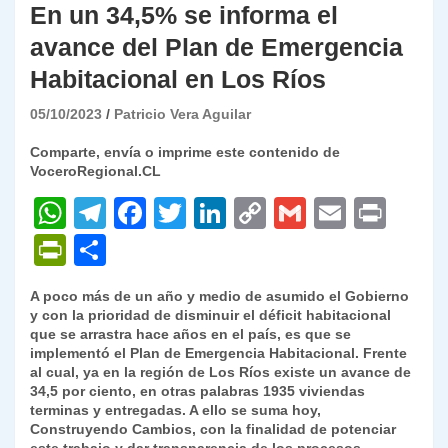
En un 34,5% se informa el
avance del Plan de Emergencia
Habitacional en Los Ríos
05/10/2023
Patricio Vera Aguilar
Comparte, envía o imprime este contenido de
VoceroRegional.CL
W
T
F
T
Li
C
G
E
P
h
el
a
w
n
o
m
m
ri
P
C
at
e
c
itt
k
p
ai
ai
nt
ri
o
A poco más de un año y medio de asumido el Gobierno
s
gr
e
er
e
y
l
l
nt
m
y con la prioridad de disminuir el déficit habitacional
A
a
b
dI
Li
que se arrastra hace años en el país, es que se
Fr
p
implementó el Plan de Emergencia Habitacional. Frente
p
m
o
n
n
ie
ar
al cual, ya en la región de Los Ríos existe un avance de
34,5 por ciento, en otras palabras 1935 viviendas
p
o
k
n
tir
terminas y entregadas. A ello se suma hoy,
k
Construyendo Cambios, con la finalidad de potenciar
dl