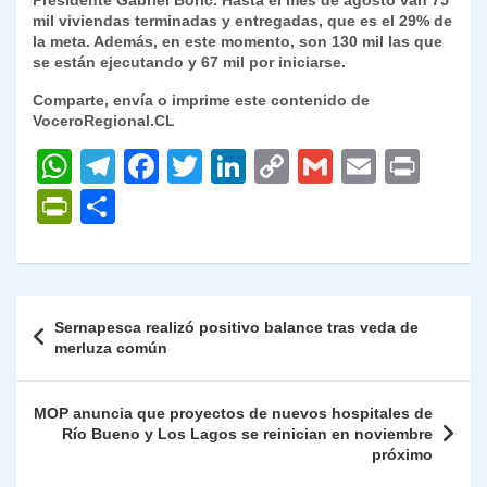
Presidente Gabriel Boric. Hasta el mes de agosto van 75
mil viviendas terminadas y entregadas, que es el 29% de
la meta. Además, en este momento, son 130 mil las que
se están ejecutando y 67 mil por iniciarse.
Comparte, envía o imprime este contenido de
VoceroRegional.CL
W
T
F
T
Li
C
G
E
P
h
el
a
w
n
o
m
m
ri
P
C
at
e
c
itt
k
p
ai
ai
nt
ri
o
s
gr
e
er
e
y
l
l
nt
m
A
a
b
dI
Li
Fr
p
Navegación
Sernapesca realizó positivo balance tras veda de
p
m
o
n
n
ie
ar
de
merluza común
p
o
k
n
tir
entradas
k
dl
MOP anuncia que proyectos de nuevos hospitales de
Río Bueno y Los Lagos se reinician en noviembre
y
próximo