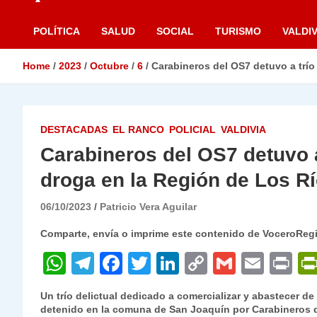
POLÍTICA
SALUD
SOCIAL
TURISMO
VALDIV
Home
2023
Octubre
6
Carabineros del OS7 detuvo a trío
DESTACADAS
EL RANCO
POLICIAL
VALDIVIA
Carabineros del OS7 detuvo a
droga en la Región de Los R
06/10/2023
Patricio Vera Aguilar
Comparte, envía o imprime este contenido de VoceroReg
W
T
F
T
Li
C
G
E
P
h
el
a
w
n
o
m
m
ri
Un trío delictual dedicado a comercializar y abastecer de
at
e
c
itt
k
p
ai
ai
nt
detenido en la comuna de San Joaquín por Carabineros d