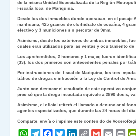
de la misma Unidad Especializada de la Región Metropoli
s
gr
e
er
e
y
l
l
Fiscalía local de Mariquina.
A
a
b
dI
Li
Desde los dos inmuebles donde operaban, en el pasaje Art
p
m
o
n
n
marihuana, 425 gramos de clorhidrato de cocaína, 4 gra
efectivo y 3 municiones sin percutar de 9mm.
p
o
k
Asimismo, desde los exteriores de ambos inmuebles, fue
k
cuales eran utilizados para las ventas y ocultamiento de
Los aprehendidos, 2 hombres y 1 mujer, fueron identificad
(33), los dos primeros con antecedentes penales por tráfi
Por instrucciones del fiscal de Mariquina, los tres impu
tráfico de drogas e infracción a la Ley de Control de Ar
Junto con destacar el resultado de este operativo conjunt
precisó que la droga incautada equivale a 2890 dosis, va
Asimismo, el oficial reiteró el llamado a denunciar al fon
agentes especializados, que durante las 24 horas del d
Comparte, envía o imprime este contenido de VoceroReg
W
T
F
T
Li
C
G
E
P