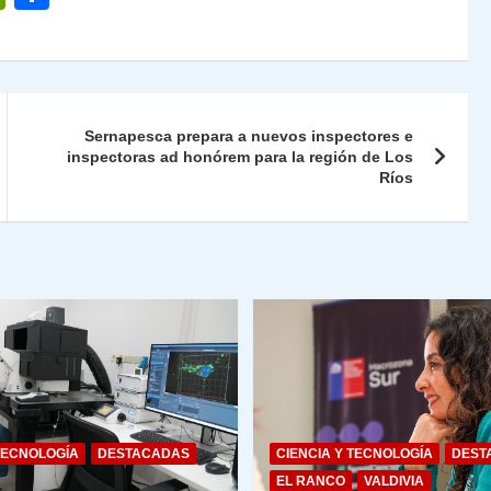
ri
o
nt
m
Fr
p
ie
ar
Sernapesca prepara a nuevos inspectores e
n
tir
inspectoras ad honórem para la región de Los
Ríos
dl
y
TECNOLOGÍA
DESTACADAS
CIENCIA Y TECNOLOGÍA
DEST
EL RANCO
VALDIVIA