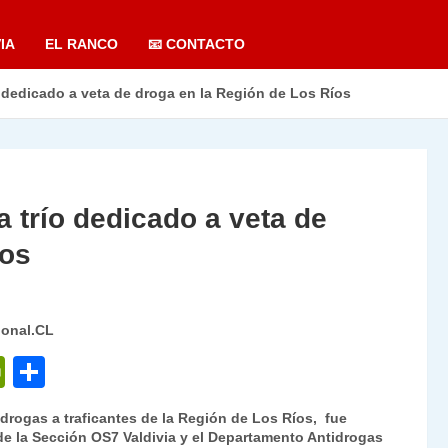
IA
EL RANCO
📧 CONTACTO
 dedicado a veta de droga en la Región de Los Ríos
 trío dedicado a veta de
íos
ional.CL
P
C
ri
o
 drogas a traficantes de la Región de Los Ríos, fue
nt
m
e la Sección OS7 Valdivia y el Departamento Antidrogas