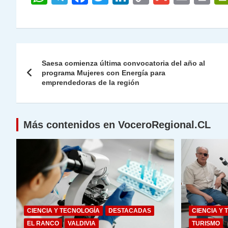
h
el
a
w
n
o
m
m
ri
at
e
c
itt
k
p
ai
ai
nt
s
gr
e
er
e
y
l
l
Navegación
A
a
b
dI
Li
Saesa comienza última convocatoria del año al
de
programa Mujeres con Energía para
p
m
o
n
n
emprendedoras de la región
p
o
k
entradas
k
Más contenidos en VoceroRegional.CL
CIENCIA Y TECNOLOGÍA
DESTACADAS
CIENCIA Y 
EL RANCO
VALDIVIA
TURISMO