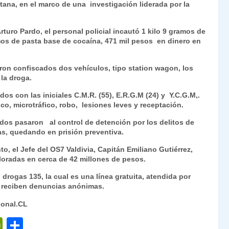
tana, en el marco de una investigación liderada por la
Fr
p
ie
ar
uro Pardo, el personal policial incautó 1 kilo 9 gramos de
n
tir
mos de pasta base de cocaína, 471 mil pesos en dinero en
dl
ron confiscados dos vehículos, tipo station wagon, los
y
 la droga.
os con las iniciales C.M.R. (55), E.R.G.M (24) y Y.C.G.M,.
co, microtráfico, robo, lesiones leves y receptación.
tados pasaron al control de detención por los delitos de
mas, quedando en prisión preventiva.
o, el Jefe del OS7 Valdivia, Capitán Emiliano Gutiérrez,
loradas en cerca de 42 millones de pesos.
o drogas 135, la cual es una línea gratuita, atendida por
ía reciben denuncias anónimas.
ional.CL
P
C