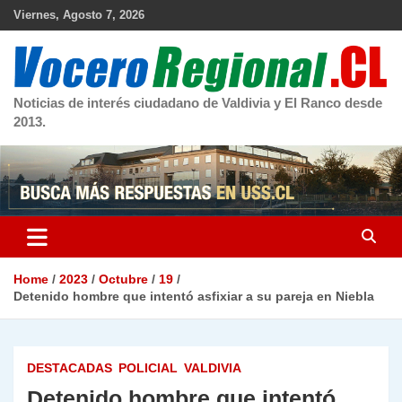
Skip
Viernes, Agosto 7, 2026
to
content
Noticias de interés ciudadano de Valdivia y El Ranco desde
2013.
Home
2023
Octubre
19
Detenido hombre que intentó asfixiar a su pareja en Niebla
DESTACADAS
POLICIAL
VALDIVIA
Detenido hombre que intentó