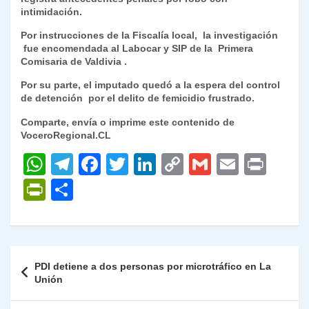
intimidación.
Por instrucciones de la Fiscalía local, la investigación
fue encomendada al Labocar y SIP de la Primera
Comisaria de Valdivia .
Por su parte, el imputado quedó a la espera del control
de detención por el delito de femicidio frustrado.
Comparte, envía o imprime este contenido de
VoceroRegional.CL
W
T
F
T
Li
C
G
E
P
h
el
a
w
n
o
m
m
ri
P
C
at
e
c
itt
k
p
ai
ai
nt
ri
o
s
gr
e
er
e
y
l
l
nt
m
A
a
b
dI
Li
Fr
p
Navegación
PDI detiene a dos personas por microtráfico en La
p
m
o
n
n
ie
ar
de
Unión
p
o
k
n
tir
entradas