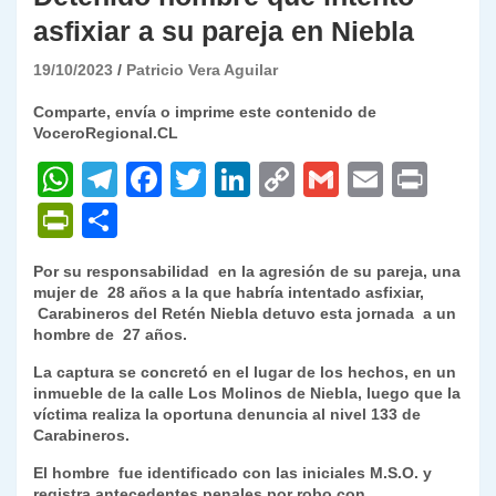
asfixiar a su pareja en Niebla
19/10/2023
Patricio Vera Aguilar
Comparte, envía o imprime este contenido de
VoceroRegional.CL
W
T
F
T
Li
C
G
E
P
h
el
a
w
n
o
m
m
ri
P
C
at
e
c
itt
k
p
ai
ai
nt
ri
o
Por su responsabilidad en la agresión de su pareja, una
s
gr
e
er
e
y
l
l
nt
m
mujer de 28 años a la que habría intentado asfixiar,
A
a
b
dI
Li
Carabineros del Retén Niebla detuvo esta jornada a un
Fr
p
hombre de 27 años.
p
m
o
n
n
ie
ar
La captura se concretó en el lugar de los hechos, en un
p
o
k
n
tir
inmueble de la calle Los Molinos de Niebla, luego que la
víctima realiza la oportuna denuncia al nivel 133 de
k
dl
Carabineros.
y
El hombre fue identificado con las iniciales M.S.O. y
registra antecedentes penales por robo con