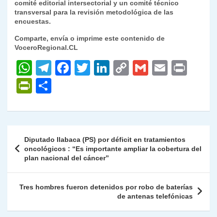
comité editorial intersectorial y un comité técnico
transversal para la revisión metodológica de las
encuestas.
Comparte, envía o imprime este contenido de
VoceroRegional.CL
W
T
F
T
Li
C
G
E
P
h
el
a
w
n
o
m
m
ri
P
C
at
e
c
itt
k
p
ai
ai
nt
ri
o
s
gr
e
er
e
y
l
l
nt
m
A
a
b
dI
Li
Fr
p
Navegación
Diputado Ilabaca (PS) por déficit en tratamientos
p
m
o
n
n
ie
ar
de
oncológicos : “Es importante ampliar la cobertura del
p
o
k
plan nacional del cáncer”
n
tir
entradas
k
dl
Tres hombres fueron detenidos por robo de baterías
y
de antenas telefónicas