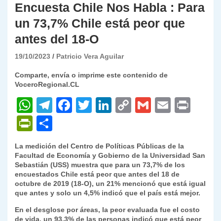
Encuesta Chile Nos Habla : Para
un 73,7% Chile está peor que
antes del 18-O
19/10/2023
Patricio Vera Aguilar
Comparte, envía o imprime este contenido de
VoceroRegional.CL
W
T
F
T
Li
C
G
E
P
h
el
a
w
n
o
m
m
ri
P
C
at
e
c
itt
k
p
ai
ai
nt
ri
o
La medición del Centro de Políticas Públicas de la
s
gr
e
er
e
y
l
l
nt
m
Facultad de Economía y Gobierno de la Universidad San
A
a
b
dI
Li
Sebastián (USS) muestra que para un 73,7% de los
Fr
p
encuestados Chile está peor que antes del 18 de
p
m
o
n
n
ie
ar
octubre de 2019 (18-O), un 21% mencionó que está igual
que antes y solo un 4,5% indicó que el país está mejor.
p
o
k
n
tir
En el desglose por áreas, la peor evaluada fue el costo
k
dl
de vida, un 93,3% de las personas indicó que está peor