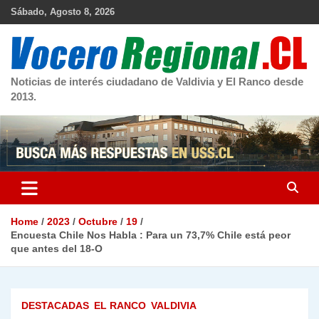
Skip
Sábado, Agosto 8, 2026
to
content
Noticias de interés ciudadano de Valdivia y El Ranco desde
2013.
Home
2023
Octubre
19
Encuesta Chile Nos Habla : Para un 73,7% Chile está peor
que antes del 18-O
DESTACADAS
EL RANCO
VALDIVIA