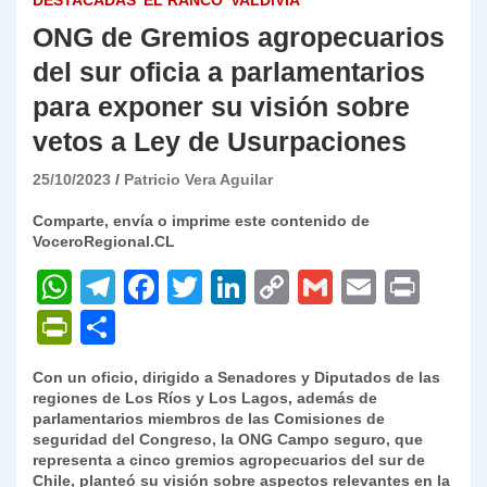
DESTACADAS
EL RANCO
VALDIVIA
ONG de Gremios agropecuarios
del sur oficia a parlamentarios
para exponer su visión sobre
vetos a Ley de Usurpaciones
25/10/2023
Patricio Vera Aguilar
Comparte, envía o imprime este contenido de
VoceroRegional.CL
W
T
F
T
Li
C
G
E
P
h
el
a
w
n
o
m
m
ri
P
C
at
e
c
itt
k
p
ai
ai
nt
ri
o
Con un oficio, dirigido a Senadores y Diputados de las
s
gr
e
er
e
y
l
l
nt
m
regiones de Los Ríos y Los Lagos, además de
A
a
b
dI
Li
parlamentarios miembros de las Comisiones de
Fr
p
seguridad del Congreso, la ONG Campo seguro, que
p
m
o
n
n
ie
ar
representa a cinco gremios agropecuarios del sur de
Chile, planteó su visión sobre aspectos relevantes en la