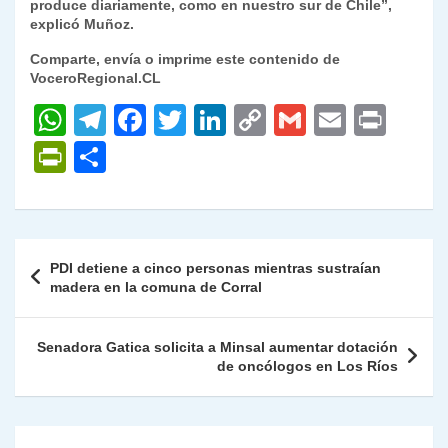
produce diariamente, como en nuestro sur de Chile”,
explicó Muñoz.
Comparte, envía o imprime este contenido de
VoceroRegional.CL
W
T
F
T
Li
C
G
E
P
h
el
a
w
n
o
m
m
ri
P
C
at
e
c
itt
k
p
ai
ai
nt
ri
o
s
gr
e
er
e
y
l
l
nt
m
A
a
b
dI
Li
Fr
p
Navegación
PDI detiene a cinco personas mientras sustraían
p
m
o
n
n
ie
ar
de
madera en la comuna de Corral
p
o
k
n
tir
entradas
k
dl
Senadora Gatica solicita a Minsal aumentar dotación
de oncólogos en Los Ríos
y