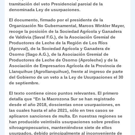
p
o
k
n
tir
tramitación del veto Presidencial parcial de la
k
denominada Ley de usurpaciones.
dl
El documento, firmado por el presidente de la
y
Organización No Gubernamental, Marcos Winkler Mayer,
recoge la posición de la Sociedad Agrícola y Ganadera
de Valdivia (Saval F.G.), de la Asociación Gremial de
Productores de Leche de la Región de Los Ríos
(Aproval), de la Sociedad Agrícola y Ganadera de
Osorno (Sago A.G.), de la Asociación Gremial de
Productores de Leche de Osorno (Aproleche) y de la
Asociación de Empresarios Agrícola de la Provincia de
Llanquihue (Agrollanquihue), frente al ingreso de parte
del Gobierno de un veto a la Ley de Usurpaciones el 30
de septiembre.
El texto contiene cinco puntos relevantes. El primero
detalla que “En la Macrozona Sur se han registrado
desde el año 2018, doscientas once usurpaciones, en
las cuales hasta el año 2021, sólo en tres casos se
aplicaron sanciones de multa. En nuestras regiones se
han producido veintiséis usurpaciones sobre predios
silvoagropecuarios, manteniéndose siete de ellos
usurpados, debido principalmente al inconveniente de