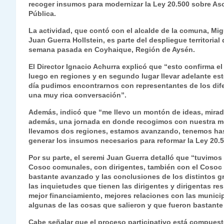
recoger insumos para modernizar la Ley 20.500 sobre As
s
gr
e
er
e
y
l
l
Pública.
A
a
b
dI
Li
La actividad, que contó con el alcalde de la comuna, Mig
p
m
o
n
n
Juan Guerra Hollstein, es parte del despliegue territoria
semana pasada en Coyhaique, Región de Aysén.
p
o
k
El Director Ignacio Achurra explicó que “esto confirma e
k
luego en regiones y en segundo lugar llevar adelante est
día pudimos encontrarnos con representantes de los dif
una muy rica conversación”.
Además, indicó que “me llevo un montón de ideas, miradas
además, una jornada en donde recogimos con nuestra met
llevamos dos regiones, estamos avanzando, tenemos ha
generar los insumos necesarios para reformar la Ley 20.5
Por su parte, el seremi Juan Guerra detalló que “tuvimos
Cosoc comunales, con dirigentes, también con el Cosoc r
bastante avanzado y las conclusiones de los distintos 
las inquietudes que tienen las dirigentes y dirigentas re
mejor financiamiento, mejores relaciones con las municip
algunas de las cosas que salieron y que fueron bastante
Cabe señalar que el proceso participativo está compuesto