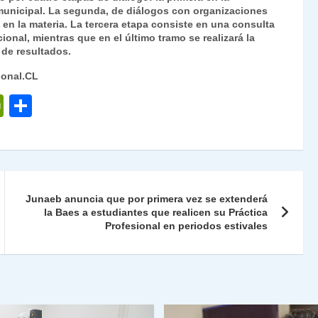
l municipal. La segunda, de diálogos con organizaciones
en la materia. La tercera etapa consiste en una consulta
ional, mientras que en el último tramo se realizará la
 de resultados.
ional.CL
P
C
ri
o
nt
m
Fr
p
ie
ar
Junaeb anuncia que por primera vez se extenderá
n
tir
la Baes a estudiantes que realicen su Práctica
Profesional en periodos estivales
dl
y