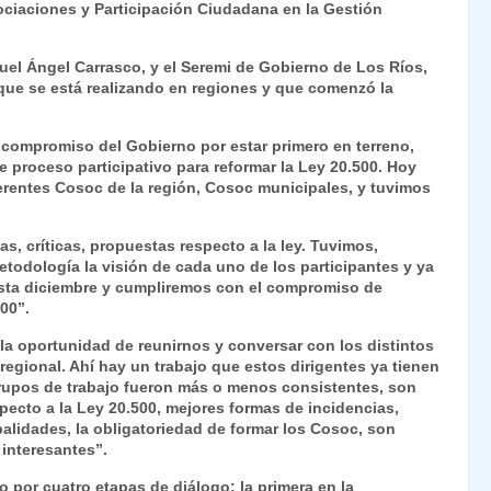
ociaciones y Participación Ciudadana en la Gestión
Fr
p
ie
ar
uel Ángel Carrasco, y el Seremi de Gobierno de Los Ríos,
n
tir
l que se está realizando en regiones y que comenzó la
dl
l compromiso del Gobierno por estar primero en terreno,
y
e proceso participativo para reformar la Ley 20.500. Hoy
erentes Cosoc de la región, Cosoc municipales, y tuvimos
, críticas, propuestas respecto a la ley. Tuvimos,
odología la visión de cada uno de los participantes y ya
sta diciembre y cumpliremos con el compromiso de
00”.
 la oportunidad de reunirnos y conversar con los distintos
egional. Ahí hay un trabajo que estos dirigentes ya tienen
grupos de trabajo fueron más o menos consistentes, son
specto a la Ley 20.500, mejores formas de incidencias,
alidades, la obligatoriedad de formar los Cosoc, son
 interesantes”.
 por cuatro etapas de diálogo: la primera en la