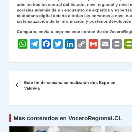
administración central del Estado, nivel regional y nive
sociales además de un encuentro de expertos y expertas 
ciudadana digital abierta a todas las personas a nivel nac
sistematización de la información y posterior devolución
Comparte, envía o imprime este contenido de VoceroReg
W
T
F
T
Li
C
G
E
P
h
el
a
w
n
o
m
m
ri
at
e
c
itt
k
p
ai
ai
nt
s
gr
e
er
e
y
l
l
Navegación
A
a
b
dI
Li
Este fin de semana se realizarán dos Expo en
de
Valdivia
p
m
o
n
n
p
o
k
entradas
k
Más contenidos en VoceroRegional.CL