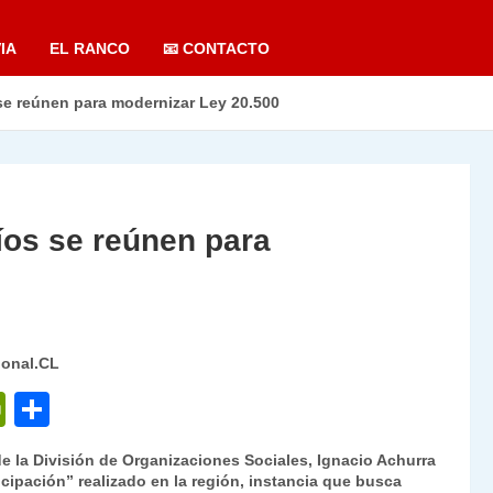
IA
EL RANCO
📧 CONTACTO
se reúnen para modernizar Ley 20.500
íos se reúnen para
ional.CL
P
C
ri
o
 de la División de Organizaciones Sociales, Ignacio Achurra
nt
m
ticipación” realizado en la región, instancia que busca