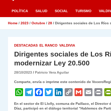
POLÍTICA
SALUD
SOCIAL
TURISMO
VALDIV
Home
2023
Octubre
28
Dirigentes sociales de Los Ríos 
DESTACADAS
EL RANCO
VALDIVIA
Dirigentes sociales de Los R
modernizar Ley 20.500
28/10/2023
Patricio Vera Aguilar
Comparte, envía o imprime este contenido de VoceroReg
W
T
F
T
Li
C
G
E
P
h
el
a
w
n
o
m
m
ri
En el sector de El Llolly, comuna de Paillaco, el Director
at
e
c
itt
k
p
ai
ai
nt
Díaz, participó en el diálogo territorial “Hablemos de Par