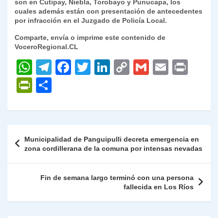
son en Cutipay, Niebla, Torobayo y Punucapa, los
cuales además están con presentación de antecedentes
por infracción en el Juzgado de Policía Local.
Comparte, envía o imprime este contenido de
VoceroRegional.CL
W
T
F
T
Li
C
G
E
P
h
el
a
w
n
o
m
m
ri
P
C
at
e
c
itt
k
p
ai
ai
nt
ri
o
s
gr
e
er
e
y
l
l
nt
m
A
a
b
dI
Li
Fr
p
Navegación
Municipalidad de Panguipulli decreta emergencia en
p
m
o
n
n
ie
ar
de
zona cordillerana de la comuna por intensas nevadas
p
o
k
n
tir
entradas
k
dl
Fin de semana largo terminó con una persona
fallecida en Los Ríos
y