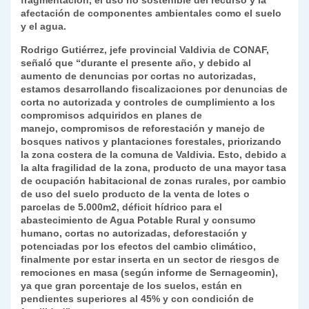
fragmentación, el uso no sostenible del recurso y la
y
afectación de componentes ambientales como el suelo
y el agua.
Rodrigo Gutiérrez, jefe provincial Valdivia de CONAF,
señaló que “durante el presente año, y debido al
aumento de denuncias por cortas no autorizadas,
estamos desarrollando fiscalizaciones por denuncias de
corta no autorizada y controles de cumplimiento a los
compromisos adquiridos en planes de
manejo, compromisos de reforestación y manejo de
bosques nativos y plantaciones forestales, priorizando
la zona costera de la comuna de Valdivia. Esto, debido a
la alta fragilidad de la zona, producto de una mayor tasa
de ocupación habitacional de zonas rurales, por cambio
de uso del suelo producto de la venta de lotes o
parcelas de 5.000m2, déficit hídrico para el
abastecimiento de Agua Potable Rural y consumo
humano, cortas no autorizadas, deforestación y
potenciadas por los efectos del cambio climático,
finalmente por estar inserta en un sector de riesgos de
remociones en masa (según informe de Sernageomin),
ya que gran porcentaje de los suelos, están en
pendientes superiores al 45% y con condición de