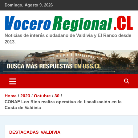
Skip
Domingo, Agosto 9, 2026
to
content
Noticias de interés ciudadano de Valdivia y El Ranco desde
2013.
Home
2023
Octubre
30
CONAF Los Ríos realiza operativo de fiscalización en la
Costa de Valdivia
DESTACADAS
VALDIVIA