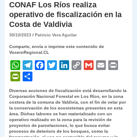
CONAF Los Ríos realiza
operativo de fiscalización en la
Costa de Valdivia
30/10/2023
Patricio Vera Aguilar
Comparte, envía o imprime este contenido de
VoceroRegional.CL
W
T
F
T
Li
C
G
E
P
h
el
a
w
n
o
m
m
ri
P
C
at
e
c
itt
k
p
ai
ai
nt
ri
o
Diversas acciones de fiscalización está desarrollando la
s
gr
e
er
e
y
l
l
nt
m
Corporación Nacional Forestal en Los Ríos, en la zona
A
a
b
dI
Li
costera de la comuna de Valdivia, con el fin de velar por
Fr
p
la conservación de los ecosistemas presentes en esta
p
m
o
n
n
ie
ar
área. Dichas labores se han materializado con un
operativo realizado en la zona para la revisión de
p
o
k
n
tir
proyectos de parcelaciones, lo que busca evitar
k
procesos de deterioro de los bosques, como la
dl