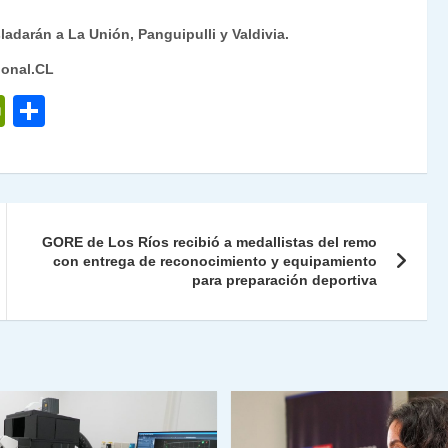
ladarán a La Unión, Panguipulli y Valdivia.
ional.CL
P
C
ri
o
nt
m
Fr
p
ie
ar
GORE de Los Ríos recibió a medallistas del remo
n
tir
con entrega de reconocimiento y equipamiento
para preparación deportiva
dl
y