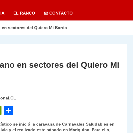
IA
EL RANCO
📧 CONTACTO
o en sectores del Quiero Mi Barrio
Sano en sectores del Quiero Mi
ional.CL
P
C
ri
o
ístico se inició la caravana de Carnavales Saludables en
nt
m
ivia y el realizado este sábado en Mariquina. Para ello,