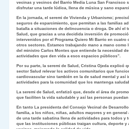
vecinas y vecinos del Barrio Media Luna San Francisco s
s
gr
e
er
e
y
l
l
disfrutar una tarde lúdica, llena de música y sano esparci
A
a
b
dI
Li
En la jornada, el seremi de Vivienda y Urbanismo; precisó
p
m
o
n
n
seguros de esparcimiento, que permitan a las familias ad
batalla a situaciones de delincuencia o droga. De ahí el t
p
o
k
Salud, que gracias a una decidida inversión de promoció
intervenidos por el Programa Quiero Mi Barrio en cuatro
k
otros sectores. Estamos trabajando mano a mano como lo
del ministro Carlos Montes que entiende la necesidad de 
actividades que den vida a esos espacios públicos”.
Por su parte, la seremi de Salud, Cristina Ojeda explicó
sector Salud relevar los activos comunitarios que funcio
cardiovascular sino también en la de salud mental y así
actividades para la comunidad que los mantenga saludab
La seremi de Salud, enfatizó que, desde el área de promo
que faciliten la vida saludable y así las personas pueda
En tanto La presidenta del Consejo Vecinal de Desarrollo
familia, a los niños, niñas, adultos mayores y en general
de una tarde sabatina llena de actividades para todos y to
que las instituciones públicas traigan cultura, deporte y