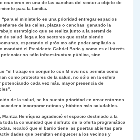
e reunieron en una de las canchas del sector a objeto de
Fr
p
miento para la familia.
ie
ar
 “para el ministerio es una prioridad entregar espacios
n
tir
ueñarse de las calles, plazas o canchas, ganando la
rabajo estratégico que se realiza junto a la seremi de
dl
n de salud llega a los sectores que están siendo
 comunas, esperando el próximo año poder ampliarlo a
y
 mandató el Presidente Gabriel Boric y como es el interés
potenciar no sólo infraestructura pública, sino
 que “el trabajo en conjunto con Minvu nos permite como
nan como protectores de la salud, no sólo en la esfera
 ir potenciando cada vez más, mayor presencia de
les”.
ción de la salud, se ha puesto prioridad en crear entornos
n acceder a incorporar rutinas y hábitos más saludables.
, Maritza Henríquez agradeció el espacio destinado a la
 a toda la comunidad que disfruto de la oferta programática
das, recalcó que el barrio tiene las puertas abiertas para
 actividades que permitan enriquecer a los vecinos y