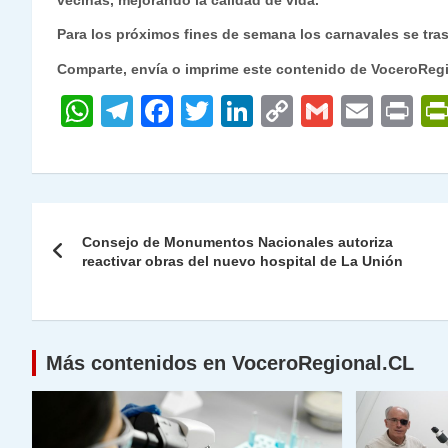
vecinas, mejorando la calidad de vida.
Para los próximos fines de semana los carnavales se tras
Comparte, envía o imprime este contenido de VoceroReg
W
T
F
T
Li
C
G
E
P
h
el
a
w
n
o
m
m
ri
at
e
c
itt
k
p
ai
ai
nt
s
gr
e
er
e
y
l
l
Navegación
A
a
b
dI
Li
Consejo de Monumentos Nacionales autoriza
de
reactivar obras del nuevo hospital de La Unión
p
m
o
n
n
p
o
k
entradas
k
Más contenidos en VoceroRegional.CL