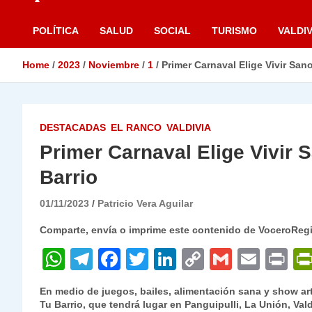
POLÍTICA
SALUD
SOCIAL
TURISMO
VALDIV
Home
2023
Noviembre
1
Primer Carnaval Elige Vivir San
DESTACADAS
EL RANCO
VALDIVIA
Primer Carnaval Elige Vivir 
Barrio
01/11/2023
Patricio Vera Aguilar
Comparte, envía o imprime este contenido de VoceroReg
W
T
F
T
Li
C
G
E
P
h
el
a
w
n
o
m
m
ri
En medio de juegos, bailes, alimentación sana y show art
at
e
c
itt
k
p
ai
ai
nt
Tu Barrio, que tendrá lugar en Panguipulli, La Unión, Vald