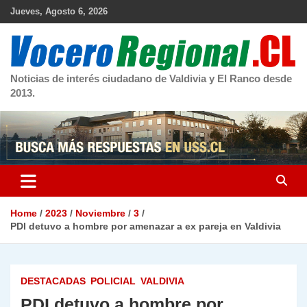
Skip
Jueves, Agosto 6, 2026
to
content
Noticias de interés ciudadano de Valdivia y El Ranco desde
2013.
Home
2023
Noviembre
3
PDI detuvo a hombre por amenazar a ex pareja en Valdivia
DESTACADAS
POLICIAL
VALDIVIA
PDI detuvo a hombre por