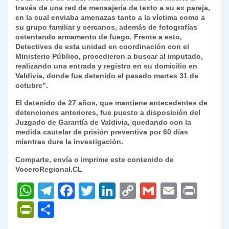
y
través de una red de mensajería de texto a su ex pareja,
en la cual enviaba amenazas tanto a la víctima como a
su grupo familiar y cercanos, además de fotografías
ostentando armamento de fuego. Frente a esto,
Detectives de esta unidad en coordinación con el
Ministerio Público, procedieron a buscar al imputado,
realizando una entrada y registro en su domicilio en
Valdivia, donde fue detenido el pasado martes 31 de
octubre”.
El detenido de 27 años, que mantiene antecedentes de
detenciones anteriores, fue puesto a disposición del
Juzgado de Garantía de Valdivia, quedando con la
medida cautelar de prisión preventiva por 60 días
mientras dure la investigación.
Comparte, envía o imprime este contenido de
VoceroRegional.CL
W
T
F
T
Li
C
G
E
P
h
el
a
w
n
o
m
m
ri
P
C
at
e
c
itt
k
p
ai
ai
nt
ri
o