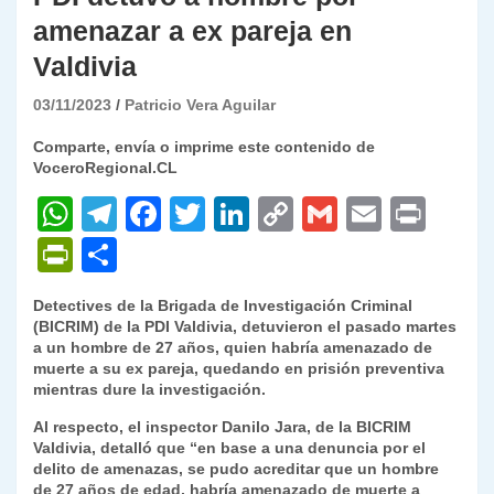
amenazar a ex pareja en
Valdivia
03/11/2023
Patricio Vera Aguilar
Comparte, envía o imprime este contenido de
VoceroRegional.CL
W
T
F
T
Li
C
G
E
P
h
el
a
w
n
o
m
m
ri
P
C
at
e
c
itt
k
p
ai
ai
nt
ri
o
Detectives de la Brigada de Investigación Criminal
s
gr
e
er
e
y
l
l
nt
m
(BICRIM) de la PDI Valdivia, detuvieron el pasado martes
A
a
b
dI
Li
a un hombre de 27 años, quien habría amenazado de
Fr
p
muerte a su ex pareja, quedando en prisión preventiva
p
m
o
n
n
ie
ar
mientras dure la investigación.
p
o
k
n
tir
Al respecto, el inspector Danilo Jara, de la BICRIM
Valdivia, detalló que “en base a una denuncia por el
k
dl
delito de amenazas, se pudo acreditar que un hombre
de 27 años de edad, habría amenazado de muerte a