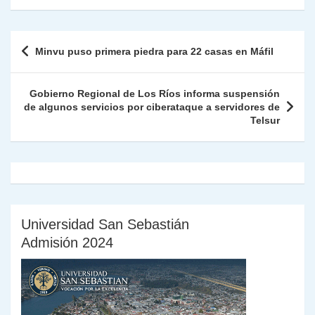
s
gr
e
er
e
y
l
l
nt
m
A
a
b
dI
Li
Fr
p
Navegación
Minvu puso primera piedra para 22 casas en Máfil
p
m
o
n
n
ie
ar
de
p
o
k
n
tir
entradas
Gobierno Regional de Los Ríos informa suspensión
k
dl
de algunos servicios por ciberataque a servidores de
Telsur
y
Universidad San Sebastián
Admisión 2024