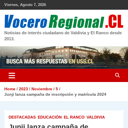
Skip
Viernes, Agosto 7, 2026
to
content
Noticias de interés ciudadano de Valdivia y El Ranco desde
2013.
Home
2023
Noviembre
5
Junji lanza campaña de inscripción y matrícula 2024
DESTACADAS
EDUCACIÓN
EL RANCO
VALDIVIA
Junji lanza campaña de