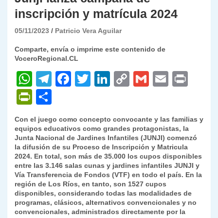
inscripción y matrícula 2024
05/11/2023
Patricio Vera Aguilar
Comparte, envía o imprime este contenido de
VoceroRegional.CL
W
T
F
T
Li
C
G
E
P
h
el
a
w
n
o
m
m
ri
P
C
at
e
c
itt
k
p
ai
ai
nt
ri
o
Con el juego como concepto convocante y las familias y
s
gr
e
er
e
y
l
l
nt
m
equipos educativos como grandes protagonistas, la
A
a
b
dI
Li
Junta Nacional de Jardines Infantiles (JUNJI) comenzó
Fr
p
la difusión de su Proceso de Inscripción y Matricula
p
m
o
n
n
ie
ar
2024. En total, son más de 35.000 los cupos disponibles
entre las 3.146 salas cunas y jardines infantiles JUNJI y
p
o
k
n
tir
Vía Transferencia de Fondos (VTF) en todo el país. En la
k
región de Los Ríos, en tanto, son 1527 cupos
dl
disponibles, considerando todas las modalidades de
y
programas, clásicos, alternativos convencionales y no
convencionales, administrados directamente por la