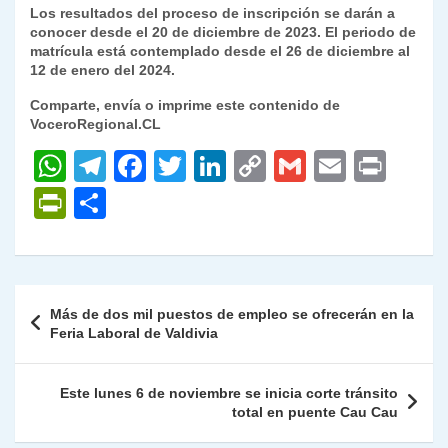
Los resultados del proceso de inscripción se darán a
conocer desde el 20 de diciembre de 2023. El periodo de
matrícula está contemplado desde el 26 de diciembre al
12 de enero del 2024.
Comparte, envía o imprime este contenido de
VoceroRegional.CL
W
T
F
T
Li
C
G
E
P
h
el
a
w
n
o
m
m
ri
P
C
at
e
c
itt
k
p
ai
ai
nt
ri
o
s
gr
e
er
e
y
l
l
nt
m
A
a
b
dI
Li
Fr
p
Navegación
Más de dos mil puestos de empleo se ofrecerán en la
p
m
o
n
n
ie
ar
de
Feria Laboral de Valdivia
p
o
k
n
tir
entradas
k
dl
Este lunes 6 de noviembre se inicia corte tránsito
total en puente Cau Cau
y