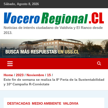
Skip
Sábado, Agosto 8, 2026
to
content
Noticias de interés ciudadano de Valdivia y El Ranco desde
2013.
Home
2023
Noviembre
15
Este fin de semana se realiza la 8ª Feria de la Sustentabilidad
y 10ª Campaña R-Conéctate
DESTACADAS
MEDIO AMBIENTE
VALDIVIA