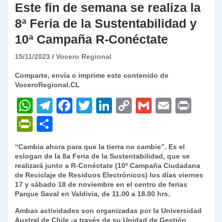
Este fin de semana se realiza la
8ª Feria de la Sustentabilidad y
10ª Campaña R-Conéctate
15/11/2023
Vocero Regional
Comparte, envía o imprime este contenido de
VoceroRegional.CL
W
T
F
T
Li
C
G
E
P
h
el
a
w
n
o
m
m
ri
P
C
at
e
c
itt
k
p
ai
ai
nt
ri
o
“Cambia ahora para que la tierra no cambie”. Es el
s
gr
e
er
e
y
l
l
nt
m
eslogan de la 8a Feria de la Sustentabilidad, que se
A
a
b
dI
Li
realizará junto a R-Conéctate (10ª Campaña Ciudadana
Fr
p
de Reciclaje de Residuos Electrónicos) los días viernes
p
m
o
n
n
ie
ar
17 y sábado 18 de noviembre en el centro de ferias
Parque Saval en Valdivia, de 11.00 a 18.00 hrs.
p
o
k
n
tir
Ambas actividades son organizadas por la Universidad
k
dl
Austral de Chile -a través de su Unidad de Gestión