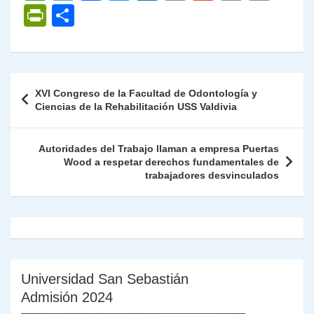
h
el
a
w
n
o
m
m
ri
P
C
at
e
c
itt
k
p
ai
ai
nt
ri
o
s
gr
e
er
e
y
l
l
nt
m
A
a
b
dI
Li
Fr
p
Navegación
XVI Congreso de la Facultad de Odontología y
p
m
o
n
n
ie
ar
de
Ciencias de la Rehabilitación USS Valdivia
p
o
k
n
tir
entradas
k
dl
Autoridades del Trabajo llaman a empresa Puertas
Wood a respetar derechos fundamentales de
y
trabajadores desvinculados
Universidad San Sebastián
Admisión 2024