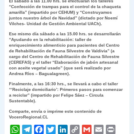
El sábado a las 11.00 hrs. se efectuarán los talleres
“Confección de trampas para el control de la chaqueta
amarilla” (impartido por CEHUM) y “Construyamos
juntos nuestro árbol de Navidad” (dictado por Noemí
Vilches- Unidad de Gestión Ambiental UACh).
Ese mismo día sábado a las 15.00 hrs. se desarrollarán
“Ayudando en la rehabilitación: taller de
enriquecimiento alimenticio para pacientes del Centro
de Rehabilitación de Fauna Silvestre de Valdivia” (a
cargo del Centro de Rehabilitación de Fauna Silvestre
(CEREFAS) y el taller “Elaboración de jabón artesanal
con aceite vegetal usado” (que será realizado por
Andrea Ríos – Bagualagreen).
Finalmente, a las 16:30 hrs., se llevará a cabo el taller
“‘Reciclaje domiciliario’: Primeros pasos para comenzar
a reciclar” (impartido por Felipe Sáez – Circula
Sustentable).
Comparte, envía o imprime este contenido de
VoceroRegional.CL
W
T
F
T
Li
C
G
E
P