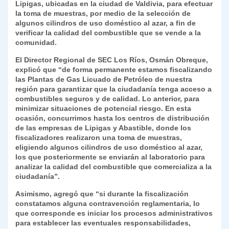
p
m
o
n
n
ie
ar
Lipigas, ubicadas en la ciudad de Valdivia, para efectuar
la toma de muestras, por medio de la selección de
p
o
k
n
tir
algunos cilindros de uso doméstico al azar, a fin de
k
verificar la calidad del combustible que se vende a la
dl
comunidad.
y
El Director Regional de SEC Los Ríos, Osmán Obreque,
explicó que “de forma permanente estamos fiscalizando
las Plantas de Gas Licuado de Petróleo de nuestra
región para garantizar que la ciudadanía tenga acceso a
combustibles seguros y de calidad. Lo anterior, para
minimizar situaciones de potencial riesgo. En esta
ocasión, concurrimos hasta los centros de distribución
de las empresas de Lipigas y Abastible, donde los
fiscalizadores realizaron una toma de muestras,
eligiendo algunos cilindros de uso doméstico al azar,
los que posteriormente se enviarán al laboratorio para
analizar la calidad del combustible que comercializa a la
ciudadanía”.
Asimismo, agregó que “si durante la fiscalización
constatamos alguna contravención reglamentaria, lo
que corresponde es iniciar los procesos administrativos
para establecer las eventuales responsabilidades,