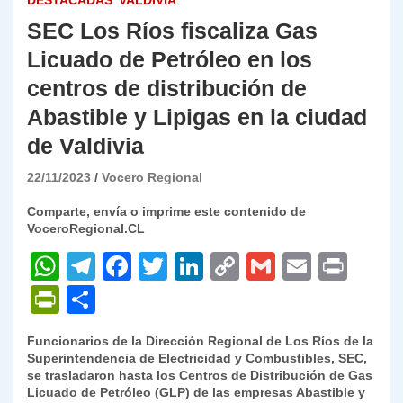
DESTACADAS
VALDIVIA
SEC Los Ríos fiscaliza Gas
Licuado de Petróleo en los
centros de distribución de
Abastible y Lipigas en la ciudad
de Valdivia
22/11/2023
Vocero Regional
Comparte, envía o imprime este contenido de
VoceroRegional.CL
W
T
F
T
Li
C
G
E
P
h
el
a
w
n
o
m
m
ri
P
C
at
e
c
itt
k
p
ai
ai
nt
ri
o
Funcionarios de la Dirección Regional de Los Ríos de la
s
gr
e
er
e
y
l
l
nt
m
Superintendencia de Electricidad y Combustibles, SEC,
A
a
b
dI
Li
se trasladaron hasta los Centros de Distribución de Gas
Fr
p
Licuado de Petróleo (GLP) de las empresas Abastible y