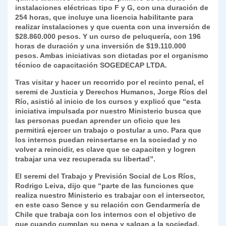
instalaciones eléctricas tipo F y G, con una duración de
y
254 horas, que incluye una licencia habilitante para
realizar instalaciones y que cuenta con una inversión de
$28.860.000 pesos. Y un curso de peluquería, con 196
horas de duración y una inversión de $19.110.000
pesos. Ambas iniciativas son dictadas por el organismo
técnico de capacitación SOGEDECAP LTDA.
Tras visitar y hacer un recorrido por el recinto penal, el
seremi de Justicia y Derechos Humanos, Jorge Ríos del
Río, asistió al inicio de los cursos y explicó que “esta
iniciativa impulsada por nuestro Ministerio busca que
las personas puedan aprender un oficio que les
permitirá ejercer un trabajo o postular a uno. Para que
los internos puedan reinsertarse en la sociedad y no
volver a reincidir, es clave que se capaciten y logren
trabajar una vez recuperada su libertad”.
El seremi del Trabajo y Previsión Social de Los Ríos,
Rodrigo Leiva, dijo que “parte de las funciones que
realiza nuestro Ministerio es trabajar con el intersector,
en este caso Sence y su relación con Gendarmería de
Chile que trabaja con los internos con el objetivo de
que cuando cumplan su pena y salgan a la sociedad,