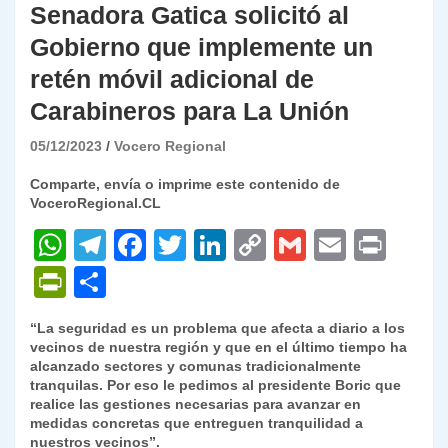
Senadora Gatica solicitó al
Gobierno que implemente un
retén móvil adicional de
Carabineros para La Unión
05/12/2023
Vocero Regional
Comparte, envía o imprime este contenido de
VoceroRegional.CL
W
T
F
T
Li
C
G
E
P
h
el
a
w
n
o
m
m
ri
P
C
at
e
c
itt
k
p
ai
ai
nt
ri
o
“La seguridad es un problema que afecta a diario a los
s
gr
e
er
e
y
l
l
nt
m
vecinos de nuestra región y que en el último tiempo ha
A
a
b
dI
Li
alcanzado sectores y comunas tradicionalmente
Fr
p
tranquilas. Por eso le pedimos al presidente Boric que
p
m
o
n
n
ie
ar
realice las gestiones necesarias para avanzar en
medidas concretas que entreguen tranquilidad a
p
o
k
n
tir
nuestros vecinos”.