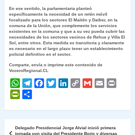
k
dl
En ese sentido, la parlamentaria planteó
específicamente la necesidad de un retén móvil
y
focalizado para los sectores El Maitén y Daiber, en la
comuna de la Unión, que complemente los servicios
existentes en la comuna y que a su vez pueda cubrir las
necesidades de los sectores vecinos de Rehue y Villa El
Sol, entre otros. Esta medida es transitoria y claramente
es necesario en el largo plazo tener un establecimiento
policial definitivo en el sector.
Comparte, envía o imprime este contenido de
VoceroRegional.CL
W
T
F
T
Li
C
G
E
P
h
el
a
w
n
o
m
m
ri
P
C
at
e
c
itt
k
p
ai
ai
nt
ri
o
s
gr
e
er
e
y
l
l
nt
m
A
a
b
dI
Li
Fr
p
Navegación
Delegado Presidencial Jorge Alvial inició primera
p
m
o
n
n
ie
ar
de
jornada con visita del Presidente Boric y diversas