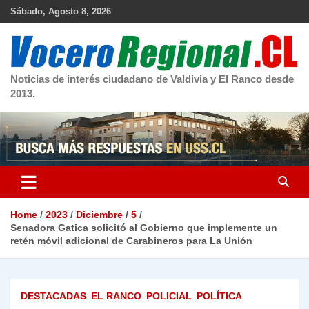
Skip
Sábado, Agosto 8, 2026
to
content
Noticias de interés ciudadano de Valdivia y El Ranco desde
2013.
Home
2023
Diciembre
5
Senadora Gatica solicitó al Gobierno que implemente un
retén móvil adicional de Carabineros para La Unión
DESTACADAS
EL RANCO
POLICIAL
POLÍTICA