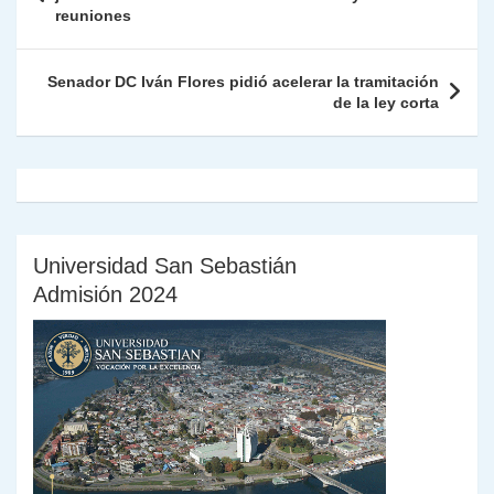
p
o
k
reuniones
n
tir
entradas
k
dl
Senador DC Iván Flores pidió acelerar la tramitación
y
de la ley corta
Universidad San Sebastián
Admisión 2024