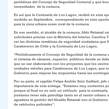
periódicas del Consejo de Seguridad Comunal y que busc
s
gr
e
er
e
y
l
l
necesidades de la comuna.
A
a
b
dI
Li
Es así que la Comisaría de Los Lagos, recibió en esta o
p
m
o
n
n
recibido en Septiembre, correspondiendo en esta oport
para la zona urbana como rural de la comuna.
p
o
k
En ese sentido, el alcalde de la comuna, Aldo Retamal va
k
solicitudes previas con la Ministra del Interior, Carolin
ver las distintas temáticas de seguridad ciudadana que ll
Carabineros de Chile y la Comisaría de Los Lagos.
“Periódicamente el Consejo de Seguridad de la comuna va
el sistema de cámaras, espacios públicos donde se deben
que se van elaborando con los proyectos que los vecinos
unidades móviles para Carabineros de Los Lagos, que er
Gobierno para mejorar las respuestas hacia las contingen
Por su parte, el capitán Felipe Andrés Soto Gaillard, jef
importancia de esta entrega. “Estamos muy contentos po
porque al final no es solo un vehículo para la comisaría
podamos tener más patrullaje tanto en el sector urbano 
agradece la gestión del Alcalde Retamal con el Gobiern
de vehículos policiales”.