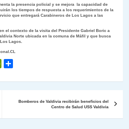
enta la presencia policial y se mejora la capacidad de
uirán los tiempos de respuesta a los requerimientos de la
ervicio que entregará Carabineros de Los Lagos a las
n el contexto de la visita del Presidente Gabriel Boric a
aldivia Norte ubicada en la comuna de Máfil y que busca
y Los Lagos.
ional.CL
P
C
ri
o
nt
m
Fr
p
ie
ar
Bomberos de Valdivia recibirán beneficios del
n
tir
Centro de Salud USS Valdivia
dl
y