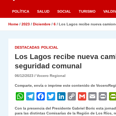
POLÍTICA
SALUD
SOCIAL
TURISMO
VALDIV
Home
2023
Diciembre
6
Los Lagos recibe nueva camione
DESTACADAS
POLICIAL
Los Lagos recibe nueva cami
seguridad comunal
06/12/2023
Vocero Regional
Comparte, envía o imprime este contenido de VoceroReg
W
T
F
T
Li
C
G
E
P
h
el
a
w
n
o
m
m
ri
Con la presencia del Presidente Gabriel Boric esta jorna
at
e
c
itt
k
p
ai
ai
nt
para las distintas Comisarías de la Región de Los Ríos, 