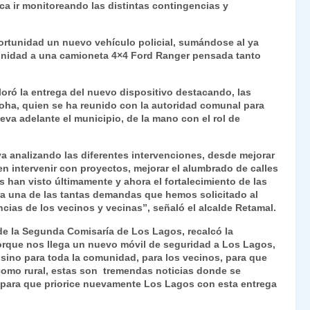
a ir monitoreando las distintas contingencias y
Fr
p
ie
ar
portunidad un nuevo vehículo policial, sumándose al ya
n
tir
unidad a una camioneta 4×4 Ford Ranger pensada tanto
dl
loró la entrega del nuevo dispositivo destacando, las
y
a Toha, quien se ha reunido con la autoridad comunal para
eva adelante el municipio, de la mano con el rol de
 analizando las diferentes intervenciones, desde mejorar
 intervenir con proyectos, mejorar el alumbrado de calles
 han visto últimamente y ahora el fortalecimiento de las
a una de las tantas demandas que hemos solicitado al
cias de los vecinos y vecinas”, señaló el alcalde Retamal.
e de la Segunda Comisaría de Los Lagos, recalcó la
rque nos llega un nuevo móvil de seguridad a Los Lagos,
, sino para toda la comunidad, para los vecinos, para que
como rural, estas son tremendas noticias donde se
o para que priorice nuevamente Los Lagos con esta entrega