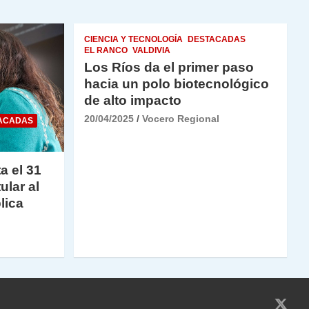
CIENCIA Y TECNOLOGÍA
DESTACADAS
EL RANCO
VALDIVIA
Los Ríos da el primer paso
hacia un polo biotecnológico
de alto impacto
20/04/2025
Vocero Regional
ACADAS
a el 31
ular al
lica