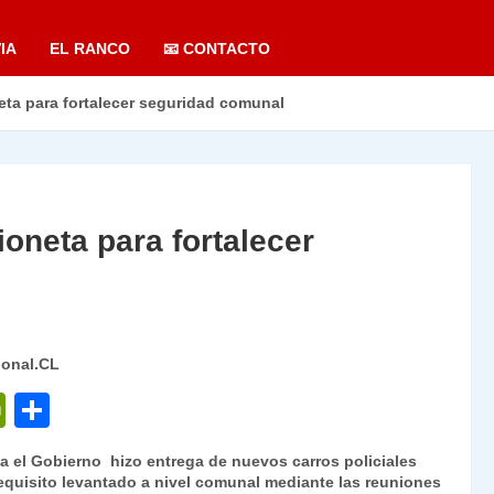
IA
EL RANCO
📧 CONTACTO
ta para fortalecer seguridad comunal
oneta para fortalecer
ional.CL
P
C
ri
o
da el Gobierno hizo entrega de nuevos carros policiales
nt
m
requisito levantado a nivel comunal mediante las reuniones