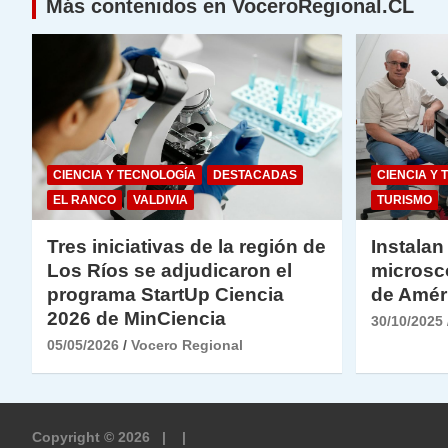
Más contenidos en VoceroRegional.CL
CIENCIA Y TECNOLOGÍA
DESTACADAS
CIENCIA Y 
EL RANCO
VALDIVIA
TURISMO
Tres iniciativas de la región de
Instalan
Los Ríos se adjudicaron el
microsc
programa StartUp Ciencia
de Amér
2026 de MinCiencia
30/10/2025
05/05/2026
Vocero Regional
Copyright © 2026