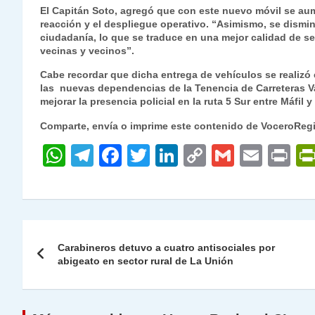
El Capitán Soto, agregó que con este nuevo móvil se aum
reacción y el despliegue operativo. “Asimismo, se dismin
ciudadanía, lo que se traduce en una mejor calidad de s
vecinas y vecinos”.
Cabe recordar que dicha entrega de vehículos se realizó e
las nuevas dependencias de la Tenencia de Carreteras V
mejorar la presencia policial en la ruta 5 Sur entre Máfil 
Comparte, envía o imprime este contenido de VoceroReg
W
T
F
T
Li
C
G
E
P
h
el
a
w
n
o
m
m
ri
at
e
c
itt
k
p
ai
ai
nt
s
gr
e
er
e
y
l
l
Navegación
A
a
b
dI
Li
Carabineros detuvo a cuatro antisociales por
de
abigeato en sector rural de La Unión
p
m
o
n
n
p
o
k
entradas
k