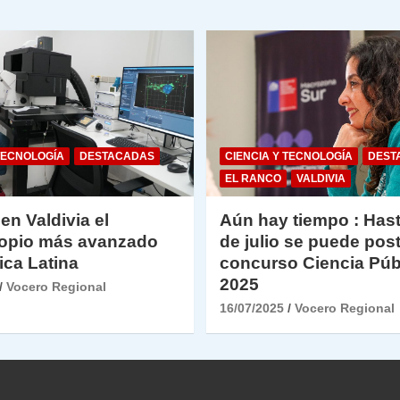
TECNOLOGÍA
DESTACADAS
CIENCIA Y TECNOLOGÍA
DEST
EL RANCO
VALDIVIA
 en Valdivia el
Aún hay tiempo : Hast
opio más avanzado
de julio se puede post
ica Latina
concurso Ciencia Púb
2025
Vocero Regional
16/07/2025
Vocero Regional