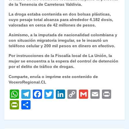
de la Tenencia de Carreteras Valdivia.
y
La droga estaba contenida en dos bolsas plásticas,
cuyo pesaje total alcanza para alrededor 4.182 dosis,
valoradas en cerca de 42 millones de pesos.
Asimismo, a la imputada de nacionalidad colombiana y
con situación migratoria irregular, se le incautó un
teléfono celular y 200 mil pesos en dinero en efectivo.
Por instrucciones de la Fiscalía local de La Unión, la
mujer se encuentra a la espera del control de detención
por el delito de tráfico de drogas.
Comparte, envía o imprime este contenido de
VoceroRegional.CL
W
T
F
T
Li
C
G
E
P
h
el
a
w
n
o
m
m
ri
P
C
at
e
c
itt
k
p
ai
ai
nt
ri
o
s
gr
e
er
e
y
l
l
nt
m