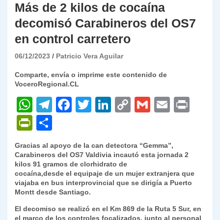
Más de 2 kilos de cocaína
decomisó Carabineros del OS7
en control carretero
06/12/2023
Patricio Vera Aguilar
Comparte, envía o imprime este contenido de
VoceroRegional.CL
W
T
F
T
Li
C
G
E
P
h
el
a
w
n
o
m
m
ri
P
C
at
e
c
itt
k
p
ai
ai
nt
ri
o
Gracias al apoyo de la can detectora “Gemma”,
s
gr
e
er
e
y
l
l
nt
m
Carabineros del OS7 Valdivia incautó esta jornada 2
A
a
b
dI
Li
kilos 91 gramos de clorhidrato de
Fr
p
cocaína,desde el equipaje de un mujer extranjera que
p
m
o
n
n
ie
ar
viajaba en bus interprovincial que se dirigía a Puerto
Montt desde Santiago.
p
o
k
n
tir
El decomiso se realizó en el Km 869 de la Ruta 5 Sur, en
k
dl
el marco de los controles focalizados, junto al personal