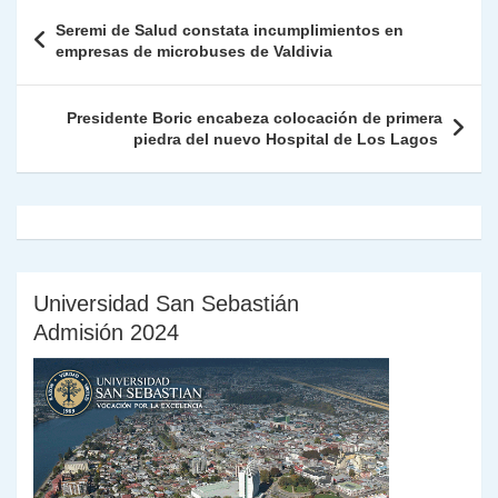
A
a
b
dI
Li
Fr
p
Navegación
Seremi de Salud constata incumplimientos en
p
m
o
n
n
ie
ar
de
empresas de microbuses de Valdivia
p
o
k
n
tir
entradas
k
dl
Presidente Boric encabeza colocación de primera
piedra del nuevo Hospital de Los Lagos
y
Universidad San Sebastián
Admisión 2024