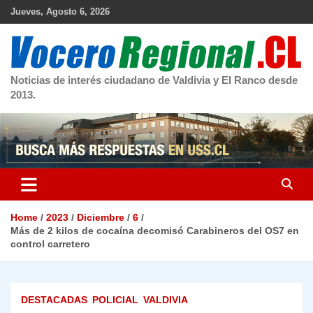
Skip
Jueves, Agosto 6, 2026
to
content
Noticias de interés ciudadano de Valdivia y El Ranco desde
2013.
Home
2023
Diciembre
6
Más de 2 kilos de cocaína decomisó Carabineros del OS7 en
control carretero
DESTACADAS
POLICIAL
VALDIVIA