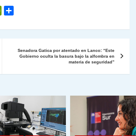
P
C
ri
o
nt
m
Fr
p
ie
ar
Senadora Gatica por atentado en Lanco: “Este
n
tir
Gobierno oculta la basura bajo la alfombra en
materia de seguridad”
dl
y