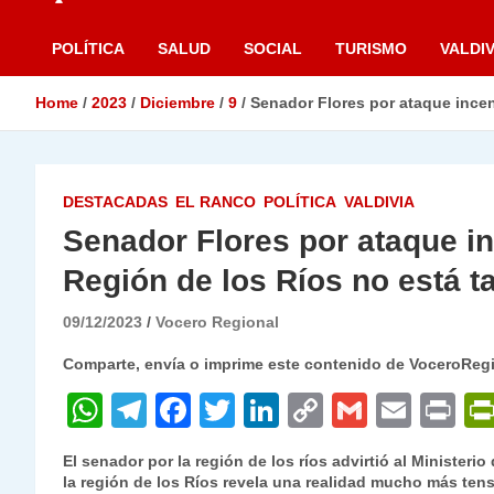
POLÍTICA
SALUD
SOCIAL
TURISMO
VALDIV
Home
2023
Diciembre
9
Senador Flores por ataque ince
DESTACADAS
EL RANCO
POLÍTICA
VALDIVIA
Senador Flores por ataque i
Región de los Ríos no está 
09/12/2023
Vocero Regional
Comparte, envía o imprime este contenido de VoceroReg
W
T
F
T
Li
C
G
E
P
h
el
a
w
n
o
m
m
ri
El senador por la región de los ríos advirtió al Ministerio
at
e
c
itt
k
p
ai
ai
nt
la región de los Ríos revela una realidad mucho más tens