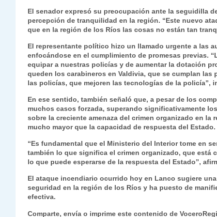
s
gr
e
er
e
y
l
l
El senador expresó su preocupación ante la seguidilla de
percepción de tranquilidad en la región. “Este nuevo ataqu
A
a
b
dI
Li
que en la región de los Ríos las cosas no están tan tran
p
m
o
n
n
El representante político hizo un llamado urgente a las
p
o
k
enfocándose en el cumplimiento de promesas previas. “L
equipar a nuestras policías y de aumentar la dotación pr
k
queden los carabineros en Valdivia, que se cumplan las
las policías, que mejoren las tecnologías de la policía”, 
En ese sentido, también señaló que, a pesar de los compr
muchos casos forzada, superando significativamente los
sobre la creciente amenaza del crimen organizado en la 
mucho mayor que la capacidad de respuesta del Estado
“Es fundamental que el Ministerio del Interior tome en se
también lo que significa el crimen organizado, que está
lo que puede esperarse de la respuesta del Estado”, afir
El ataque incendiario ocurrido hoy en Lanco sugiere una
seguridad en la región de los Ríos y ha puesto de mani
efectiva.
Comparte, envía o imprime este contenido de VoceroReg