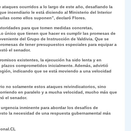
Fr
p
 ataques ocurridos a lo largo de este año, desafiando la
e incendiario le está diciendo al Ministerio del Interior
ie
ar
quilas como ellos suponen”, declaró Flores.
n
tir
 autoridades para que tomen medidas concretas,
dl
o único que tienen que hacer es cumplir las promesas de
oveniente del Grupo de Instrucción de Valdivia. Que se
y
 promesas de tener presupuestos especiales para equipar a
instó el senador.
omisos existentes, la ejecución ha sido lenta y en
 plazos comprometidos inicialmente. Además, advirtió
región, indicando que se está moviendo a una velocidad
.
rio no solamente estos ataques reivindicatorios, sino
 corriendo en paralelo y a mucha velocidad, mucho más que
mó el senador.
 urgencia inminente para abordar los desafíos de
fiesto la necesidad de una respuesta gubernamental más
ional.CL