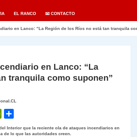
IA
EL RANCO
📧 CONTACTO
ndiario en Lanco: “La Región de los Ríos no está tan tranquila 
ncendiario en Lanco: “La
tan tranquila como suponen”
ional.CL
P
C
ri
o
 del Interior que la reciente ola de ataques incendiarios en
nt
m
a de lo que las autoridades creen.