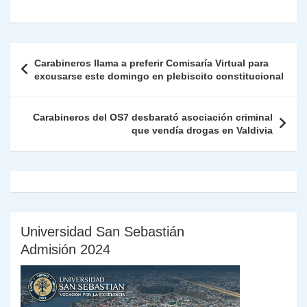
at
e
c
itt
k
p
ai
ai
nt
ri
o
s
gr
e
er
e
y
l
l
nt
m
A
a
b
dI
Li
Fr
p
Navegación
Carabineros llama a preferir Comisaría Virtual para
p
m
o
n
n
ie
ar
de
excusarse este domingo en plebiscito constitucional
p
o
k
n
tir
entradas
k
dl
Carabineros del OS7 desbarató asociación criminal
que vendía drogas en Valdivia
y
Universidad San Sebastián
Admisión 2024