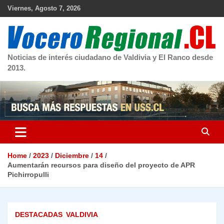
Skip
Viernes, Agosto 7, 2026
to
content
Noticias de interés ciudadano de Valdivia y El Ranco desde
2013.
Home
2023
Diciembre
14
Aumentarán recursos para diseño del proyecto de APR
Pichirropulli
DESTACADAS
VALDIVIA