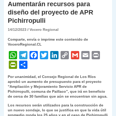
Aumentarán recursos para
diseño del proyecto de APR
Pichirropulli
14/12/2023
Vocero Regional
Comparte, envía o imprime este contenido de
VoceroRegional.CL
W
T
F
T
Li
C
G
E
P
h
el
a
w
n
o
m
m
ri
P
C
at
e
c
itt
k
p
ai
ai
nt
ri
o
Por unanimidad, el Consejo Regional de Los Ríos
s
gr
e
er
e
y
l
l
nt
m
aprobó un aumento de presupuesto para el proyecto
A
a
b
dI
Li
“Ampliación y Mejoramiento Servicio APR de
Fr
p
Pichirropulli, comuna de Paillaco”, que irá en beneficio
p
m
o
n
n
ie
ar
de cerca de 30 familias que aún se encuentran sin agua.
p
o
k
n
tir
Los recursos serán utilizados para la construcción de
un nuevo sondaje, lo que se justifica en que la vida útil
k
dl
promedio ronda los 25 años y en el caso de Pichirropulli