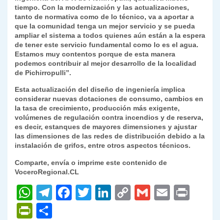
tiempo. Con la modernización y las actualizaciones,
tanto de normativa como de lo técnico, va a aportar a
que la comunidad tenga un mejor servicio y se pueda
ampliar el sistema a todos quienes aún están a la espera
de tener este servicio fundamental como lo es el agua.
Estamos muy contentos porque de esta manera
podemos contribuir al mejor desarrollo de la localidad
de Pichirropulli”.
Esta actualización del diseño de ingeniería implica
considerar nuevas dotaciones de consumo, cambios en
la tasa de crecimiento, producción más exigente,
volúmenes de regulación contra incendios y de reserva,
es decir, estanques de mayores dimensiones y ajustar
las dimensiones de las redes de distribución debido a la
instalación de grifos, entre otros aspectos técnicos.
Comparte, envía o imprime este contenido de
VoceroRegional.CL
W
T
F
T
Li
C
G
E
P
h
el
a
w
n
o
m
m
ri
P
C