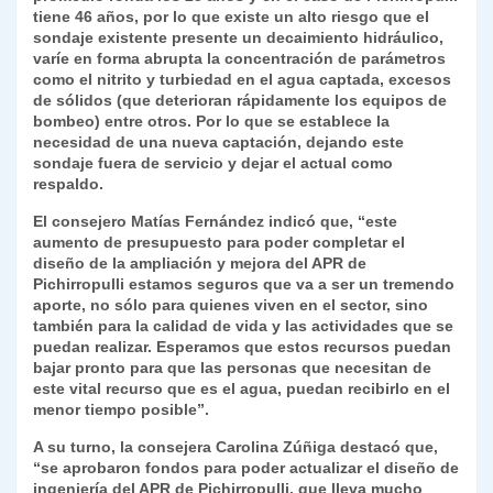
tiene 46 años, por lo que existe un alto riesgo que el
y
sondaje existente presente un decaimiento hidráulico,
varíe en forma abrupta la concentración de parámetros
como el nitrito y turbiedad en el agua captada, excesos
de sólidos (que deterioran rápidamente los equipos de
bombeo) entre otros. Por lo que se establece la
necesidad de una nueva captación, dejando este
sondaje fuera de servicio y dejar el actual como
respaldo.
El consejero Matías Fernández indicó que, “este
aumento de presupuesto para poder completar el
diseño de la ampliación y mejora del APR de
Pichirropulli estamos seguros que va a ser un tremendo
aporte, no sólo para quienes viven en el sector, sino
también para la calidad de vida y las actividades que se
puedan realizar. Esperamos que estos recursos puedan
bajar pronto para que las personas que necesitan de
este vital recurso que es el agua, puedan recibirlo en el
menor tiempo posible”.
A su turno, la consejera Carolina Zúñiga destacó que,
“se aprobaron fondos para poder actualizar el diseño de
ingeniería del APR de Pichirropulli, que lleva mucho