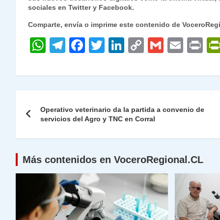
sociales en Twitter y Facebook.
Comparte, envía o imprime este contenido de VoceroReg
W
T
F
T
Li
C
G
E
P
h
el
a
w
n
o
m
m
ri
at
e
c
itt
k
p
ai
ai
nt
s
gr
e
er
e
y
l
l
Navegación
A
a
b
dI
Li
Operativo veterinario da la partida a convenio de
de
servicios del Agro y TNC en Corral
p
m
o
n
n
p
o
k
entradas
k
Más contenidos en VoceroRegional.CL