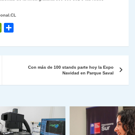
ional.CL
P
C
ri
o
nt
m
Fr
p
ie
ar
Con más de 100 stands parte hoy la Expo
n
tir
Navidad en Parque Saval
dl
y