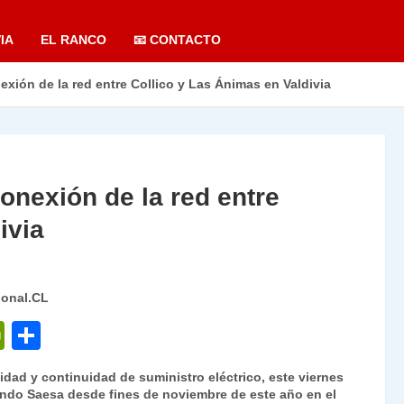
IA
EL RANCO
📧 CONTACTO
exión de la red entre Collico y Las Ánimas en Valdivia
onexión de la red entre
ivia
ional.CL
P
C
ri
o
idad y continuidad de suministro eléctrico, este viernes
nt
m
ando Saesa desde fines de noviembre de este año en el