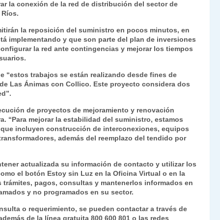
ar la conexión de la red de distribución del sector de
Fr
p
 Ríos.
ie
ar
mitirán la reposición del suministro en pocos minutos, en
n
tir
 está implementando y que son parte del plan de inversiones
configurar la red ante contingencias y mejorar los tiempos
dl
suarios.
y
e “estos trabajos se están realizando desde fines de
r de Las Ánimas con Collico. Este proyecto considera dos
ed”.
ejecución de proyectos de mejoramiento y renovación
a. “Para mejorar la estabilidad del suministro, estamos
 que incluyen construcción de interconexiones, equipos
 transformadores, además del reemplazo del tendido por
tener actualizada su información de contacto y utilizar los
mo el botón Estoy sin Luz en la Oficina Virtual o en la
s trámites, pagos, consultas y mantenerlos informados en
ramados y no programados en su sector.
nsulta o requerimiento, se pueden contactar a través de
 además de la línea gratuita 800 600 801 o las redes