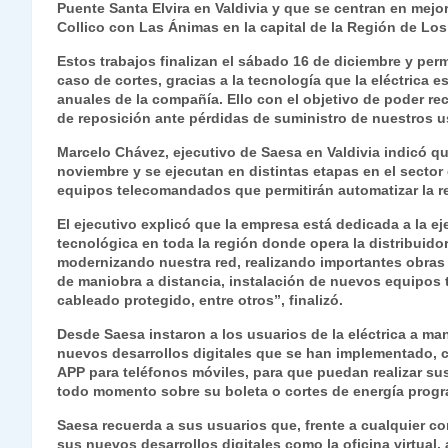
Puente Santa Elvira en Valdivia y que se centran en mejor
s
gr
e
er
e
y
l
l
Collico con Las Ánimas en la capital de la Región de Los
A
a
b
dI
Li
Estos trabajos finalizan el sábado 16 de diciembre y per
p
m
o
n
n
caso de cortes, gracias a la tecnología que la eléctrica
anuales de la compañía. Ello con el objetivo de poder re
p
o
k
de reposición ante pérdidas de suministro de nuestros u
k
Marcelo Chávez, ejecutivo de Saesa en Valdivia indicó qu
noviembre y se ejecutan en distintas etapas en el secto
equipos telecomandados que permitirán automatizar la r
El ejecutivo explicó que la empresa está dedicada a la 
tecnológica en toda la región donde opera la distribuidor
modernizando nuestra red, realizando importantes obras
de maniobra a distancia, instalación de nuevos equipos
cableado protegido, entre otros”, finalizó.
Desde Saesa instaron a los usuarios de la eléctrica a man
nuevos desarrollos digitales que se han implementado, co
APP para teléfonos móviles, para que puedan realizar su
todo momento sobre su boleta o cortes de energía prog
Saesa recuerda a sus usuarios que, frente a cualquier co
sus nuevos desarrollos digitales como la oficina virtual,