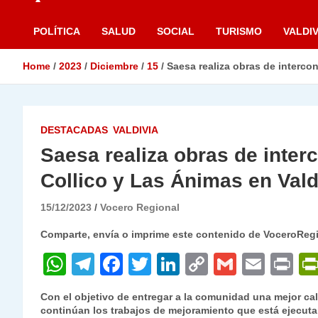
POLÍTICA
SALUD
SOCIAL
TURISMO
VALDIV
Home
2023
Diciembre
15
Saesa realiza obras de intercon
DESTACADAS
VALDIVIA
Saesa realiza obras de interc
Collico y Las Ánimas en Vald
15/12/2023
Vocero Regional
Comparte, envía o imprime este contenido de VoceroReg
W
T
F
T
Li
C
G
E
P
h
el
a
w
n
o
m
m
ri
Con el objetivo de entregar a la comunidad una mejor cal
at
e
c
itt
k
p
ai
ai
nt
continúan los trabajos de mejoramiento que está ejecut