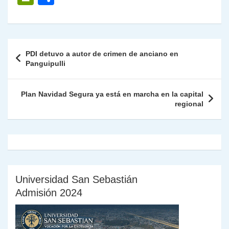
at
e
c
itt
k
p
ai
ai
nt
ri
o
s
gr
e
er
e
y
l
l
nt
m
A
a
b
dI
Li
Fr
p
Navegación
PDI detuvo a autor de crimen de anciano en
p
m
o
n
n
ie
ar
de
Panguipulli
p
o
k
n
tir
entradas
k
dl
Plan Navidad Segura ya está en marcha en la capital
regional
y
Universidad San Sebastián
Admisión 2024