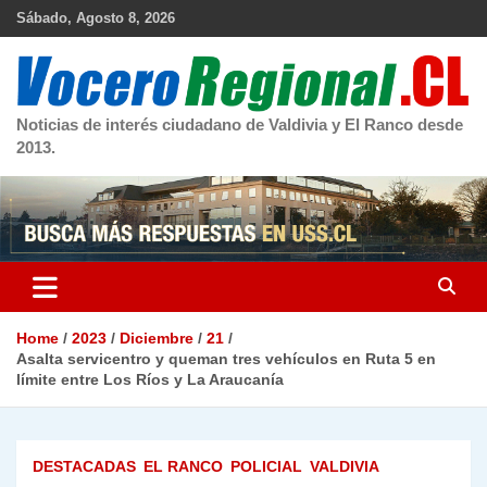
Skip
Sábado, Agosto 8, 2026
to
content
Noticias de interés ciudadano de Valdivia y El Ranco desde
2013.
Home
2023
Diciembre
21
Asalta servicentro y queman tres vehículos en Ruta 5 en
límite entre Los Ríos y La Araucanía
DESTACADAS
EL RANCO
POLICIAL
VALDIVIA