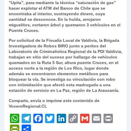
“Upita”, para mediante la técnica “saturación de gas”
k
dl
hacer explotar el ATM del Banco de Chile que se
encontraba al interior, sustrayendo dinero, cuya
y
cantidad se desconoce. En la huída, arrojaron
miguelitos, cortaron árbol y quemaron 3 vehículos en el
Puente Cruces.
Por solicitud de la Fiscalía Local de Valdivia, la Brigada
Investigadora de Robos BIRO junto a peritos del
Laboratorio de Criminalistica Regional de la PDI Valdivia,
trabajan en sitio del suceso por hallazgo de vehículos
quemados en la Ruta 5 Sur, altura puente Cruces, en el
acceso norte a la región de Los Ríos, lugar donde
además se encontraron elementos metálicos para
bloquear la vía. Se investiga su vinculación con robo
con intimidación que afectó esta madrugada a una
estación de servicio en La Paz, región de La Araucanía.
Comparte, envía o imprime este contenido de
VoceroRegional.CL
W
T
F
T
Li
C
G
E
P
h
el
a
w
n
o
m
m
ri
P
C