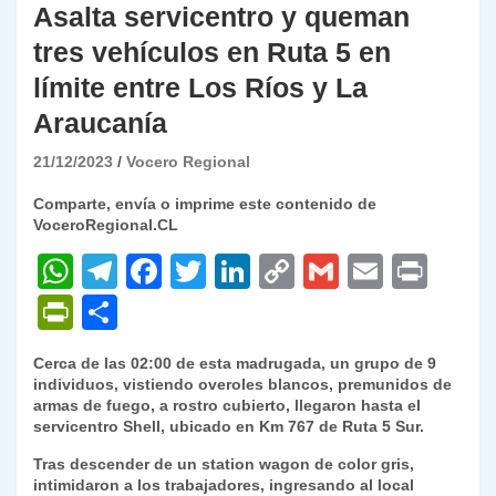
Asalta servicentro y queman
tres vehículos en Ruta 5 en
límite entre Los Ríos y La
Araucanía
21/12/2023
Vocero Regional
Comparte, envía o imprime este contenido de
VoceroRegional.CL
W
T
F
T
Li
C
G
E
P
h
el
a
w
n
o
m
m
ri
P
C
at
e
c
itt
k
p
ai
ai
nt
ri
o
Cerca de las 02:00 de esta madrugada, un grupo de 9
s
gr
e
er
e
y
l
l
nt
m
individuos, vistiendo overoles blancos, premunidos de
A
a
b
dI
Li
armas de fuego, a rostro cubierto, llegaron hasta el
Fr
p
servicentro Shell, ubicado en Km 767 de Ruta 5 Sur.
p
m
o
n
n
ie
ar
Tras descender de un station wagon de color gris,
p
o
k
n
tir
intimidaron a los trabajadores, ingresando al local