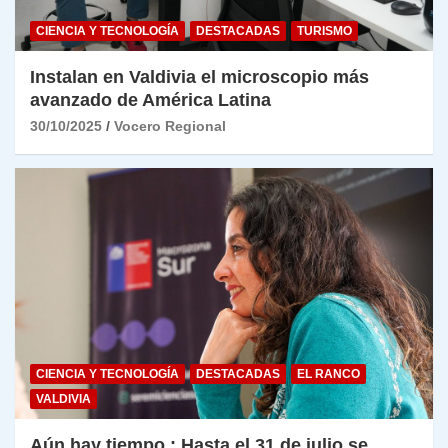
CIENCIA Y TECNOLOGÍA
DESTACADAS
TURISMO
Instalan en Valdivia el microscopio más
avanzado de América Latina
30/10/2025
Vocero Regional
CIENCIA Y TECNOLOGÍA
DESTACADAS
EL RANCO
VALDIVIA
Aún hay tiempo : Hasta el 31 de julio se