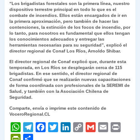
“Los brigadistas forestales son la primera línea, nuestro
dispositivo terrestre principal en todo lo que es el
combate de incendios. Ellos están encargados de ir en
la primera aproximación, pero también de hacer las
contenciones, la extinción de los focos de incendio, por
lo tanto, para nosotros es fundamental que ellos tengan
los conocimientos adecuados y entregar las
herramientas necesarias para su seguridad”, explicó el
director regional de Conaf Los Ríos, Arnoldo Shibar.
El director regional de Conaf explicó que, durante esta
temporada, en Los Ríos se desplegarán cerca de 115
brigadistas. En ese sentido, el director regional de
Conaf confirmó que se realizarán nuevas capacitaciones
de forma coordinada con profesionales de la SEREMI de
Salud, y también con la Asociación Chilena de
Seguridad.
Comparte, envía o imprime este contenido de
VoceroRegional.CL
W
T
F
T
Li
C
G
E
P
h
el
a
w
n
o
m
m
ri
P
C