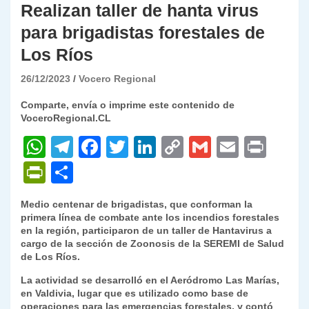
Realizan taller de hanta virus
para brigadistas forestales de
Los Ríos
26/12/2023
Vocero Regional
Comparte, envía o imprime este contenido de
VoceroRegional.CL
W
T
F
T
Li
C
G
E
P
h
el
a
w
n
o
m
m
ri
P
C
at
e
c
itt
k
p
ai
ai
nt
ri
o
Medio centenar de brigadistas, que conforman la
s
gr
e
er
e
y
l
l
nt
m
primera línea de combate ante los incendios forestales
A
a
b
dI
Li
en la región, participaron de un taller de Hantavirus a
Fr
p
cargo de la sección de Zoonosis de la SEREMI de Salud
p
m
o
n
n
ie
ar
de Los Ríos.
p
o
k
n
tir
La actividad se desarrolló en el Aeródromo Las Marías,
en Valdivia, lugar que es utilizado como base de
k
dl
operaciones para las emergencias forestales, y contó