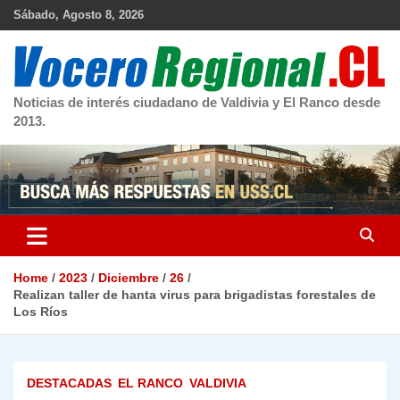
Skip
Sábado, Agosto 8, 2026
to
content
Noticias de interés ciudadano de Valdivia y El Ranco desde
2013.
Home
2023
Diciembre
26
Realizan taller de hanta virus para brigadistas forestales de
Los Ríos
DESTACADAS
EL RANCO
VALDIVIA