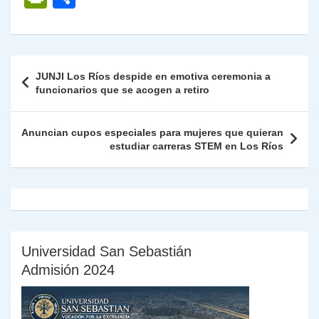
at
e
c
itt
k
p
ai
ai
nt
ri
o
s
gr
e
er
e
y
l
l
nt
m
A
a
b
dI
Li
Fr
p
Navegación
JUNJI Los Ríos despide en emotiva ceremonia a
p
m
o
n
n
ie
ar
de
funcionarios que se acogen a retiro
p
o
k
n
tir
entradas
k
dl
Anuncian cupos especiales para mujeres que quieran
estudiar carreras STEM en Los Ríos
y
Universidad San Sebastián
Admisión 2024