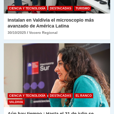
CIENCIA Y TECNOLOGÍA
DESTACADAS
TURISMO
Instalan en Valdivia el microscopio más
avanzado de América Latina
30/10/2025
Vocero Regional
CIENCIA Y TECNOLOGÍA
DESTACADAS
EL RANCO
VALDIVIA
Aún hay tiempo : Hasta el 31 de julio se