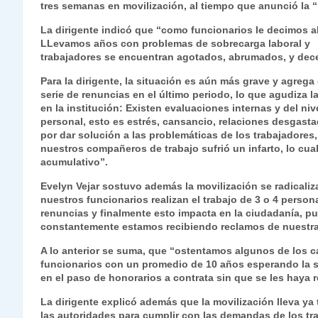
tres semanas en movilización, al tiempo que anunció la “
s
gr
e
er
e
y
l
l
La dirigente indicó que “como funcionarios le decimos a
A
a
b
dI
Li
LLevamos años con problemas de sobrecarga laboral y c
p
m
o
n
n
trabajadores se encuentran agotados, abrumados, y dece
p
o
k
Para la dirigente, la situación es aún más grave y agre
serie de renuncias en el último periodo, lo que agudiza 
k
en la institución: Existen evaluaciones internas y del ni
personal, esto es estrés, cansancio, relaciones desgast
por dar solución a las problemáticas de los trabajadore
nuestros compañeros de trabajo sufrió un infarto, lo cu
acumulativo”.
Evelyn Vejar sostuvo además la movilización se radicaliz
nuestros funcionarios realizan el trabajo de 3 o 4 perso
renuncias y finalmente esto impacta en la ciudadanía, p
constantemente estamos recibiendo reclamos de nuestra 
A lo anterior se suma, que “ostentamos algunos de los 
funcionarios con un promedio de 10 años esperando la s
en el paso de honorarios a contrata sin que se les haya re
La dirigente explicó además que la movilización lleva ya
las autoridades para cumplir con las demandas de los tra