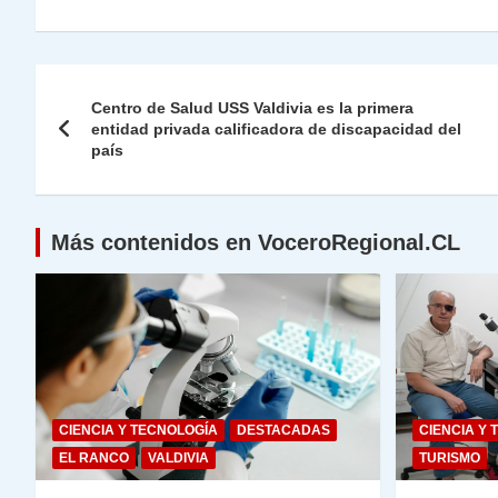
at
e
c
itt
k
p
ai
ai
nt
s
gr
e
er
e
y
l
l
Navegación
A
a
b
dI
Li
Centro de Salud USS Valdivia es la primera
de
entidad privada calificadora de discapacidad del
p
m
o
n
n
país
p
o
k
entradas
k
Más contenidos en VoceroRegional.CL
CIENCIA Y TECNOLOGÍA
DESTACADAS
CIENCIA Y 
EL RANCO
VALDIVIA
TURISMO