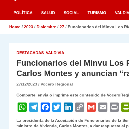
POLÍTICA
SALUD
SOCIAL
TURISMO
VALDIV
Home
2023
Diciembre
27
Funcionarios del Minvu Los Rí
DESTACADAS
VALDIVIA
Funcionarios del Minvu Los 
Carlos Montes y anuncian “r
27/12/2023
Vocero Regional
Comparte, envía o imprime este contenido de VoceroReg
W
T
F
T
Li
C
G
E
P
h
el
a
w
n
o
m
m
ri
La presidenta de la Asociación de Funcionarios de la Ser
at
e
c
itt
k
p
ai
ai
nt
ministro de Vivienda, Carlos Montes, a dar respuesta al 