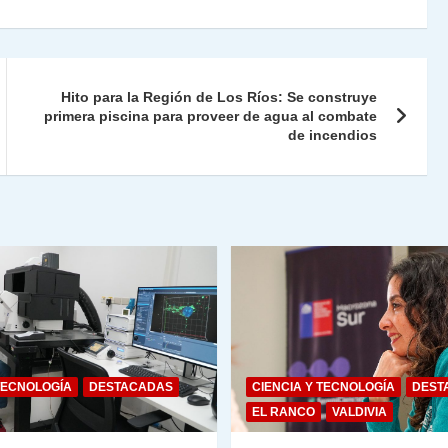
nt
m
Fr
p
ie
ar
Hito para la Región de Los Ríos: Se construye
n
primera piscina para proveer de agua al combate
tir
de incendios
dl
y
TECNOLOGÍA
DESTACADAS
CIENCIA Y TECNOLOGÍA
DEST
EL RANCO
VALDIVIA