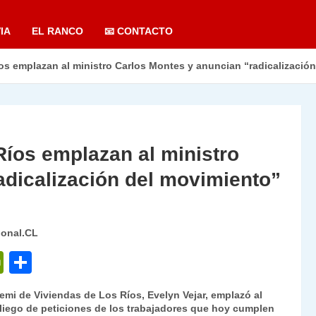
IA
EL RANCO
📧 CONTACTO
os emplazan al ministro Carlos Montes y anuncian “radicalizació
Ríos emplazan al ministro
adicalización del movimiento”
ional.CL
P
C
ri
o
emi de Viviendas de Los Ríos, Evelyn Vejar, emplazó al
nt
m
pliego de peticiones de los trabajadores que hoy cumplen