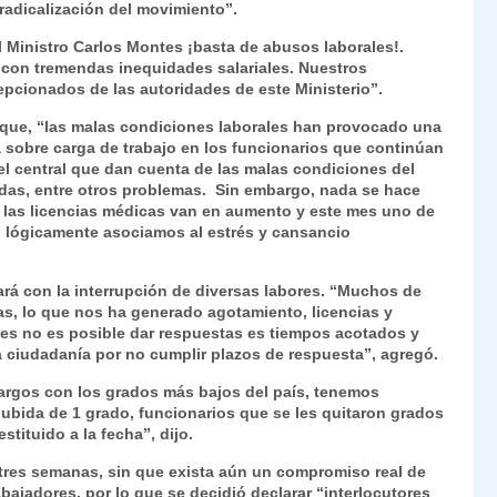
radicalización del movimiento”.
Fr
p
l Ministro Carlos Montes ¡basta de abusos laborales!.
ie
ar
on tremendas inequidades salariales. Nuestros
n
tir
pcionados de las autoridades de este Ministerio”.
dl
ga que, “las malas condiciones laborales han provocado una
la sobre carga de trabajo en los funcionarios que continúan
y
vel central que dan cuenta de las malas condiciones del
adas, entre otros problemas. Sin embargo, nada se hace
s, las licencias médicas van en aumento y este mes uno de
al lógicamente asociamos al estrés y cansancio
ará con la interrupción de diversas labores. “Muchos de
nas, lo que nos ha generado agotamiento, licencias y
ues no es posible dar respuestas es tiempos acotados y
ciudadanía por no cumplir plazos de respuesta”, agregó.
cargos con los grados más bajos del país, tenemos
ubida de 1 grado, funcionarios que se les quitaron grados
stituido a la fecha”, dijo.
 tres semanas, sin que exista aún un compromiso real de
bajadores, por lo que se decidió declarar “interlocutores