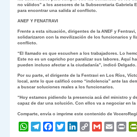
no válidos” a los asesores de la Subsecretaria Gabriela 
para encontrar una salida al conflicto.
ANEF Y FENATRAVI
Frente a esta situación, dirigentes de la ANEF y Fentrav
solidarizaron con la movilización de los funcionarios y l
conflicto.
“El llamado es que escuchen a los trabajadores. Lo hemo
Este no es un capricho por paralizar sus labores. Aquí
pueden incluso afectar a la ciudadanía”, indicó Delgado.
Por su parte, el dirigente de la Fentravi en Los Ríos, Víct
local, ante lo que calificó como “indolencia” ante las de
a buscar soluciones reales a los funcionarios.
“Hoy estamos pidiendo la presencia acá del ministro y de
capaz de dar una solución. Con ellos va a negociar en la 
Comparte, envía o imprime este contenido de VoceroReg
W
T
F
T
Li
C
G
E
P
h
el
a
w
n
o
m
m
ri