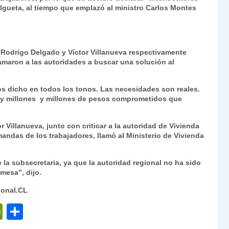
Elgueta, al tiempo que emplazó al ministro Carlos Montes
i, Rodrigo Delgado y Víctor Villanueva respectivamente
lamaron a las autoridades a buscar una solución al
s dicho en todos los tonos. Las necesidades son reales.
 hay millones y millones de pesos comprometidos que
or Villanueva, junto con criticar a la autoridad de Vivienda
mandas de los trabajadores, llamó al Ministerio de Vivienda
 la subsecretaria, ya que la autoridad regional no ha sido
mesa”, dijo.
ional.CL
P
C
ri
o