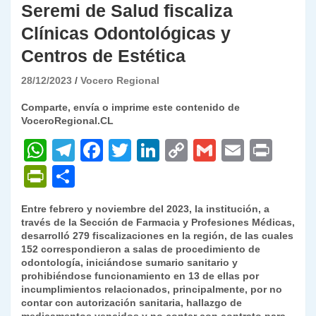
Seremi de Salud fiscaliza
Clínicas Odontológicas y
Centros de Estética
28/12/2023
Vocero Regional
Comparte, envía o imprime este contenido de
VoceroRegional.CL
W
T
F
T
Li
C
G
E
P
h
el
a
w
n
o
m
m
ri
P
C
at
e
c
itt
k
p
ai
ai
nt
ri
o
Entre febrero y noviembre del 2023, la institución, a
s
gr
e
er
e
y
l
l
nt
m
través de la Sección de Farmacia y Profesiones Médicas,
A
a
b
dI
Li
desarrolló 279 fiscalizaciones en la región, de las cuales
Fr
p
152 correspondieron a salas de procedimiento de
p
m
o
n
n
ie
ar
odontología, iniciándose sumario sanitario y
prohibiéndose funcionamiento en 13 de ellas por
p
o
k
n
tir
incumplimientos relacionados, principalmente, por no
k
contar con autorización sanitaria, hallazgo de
dl