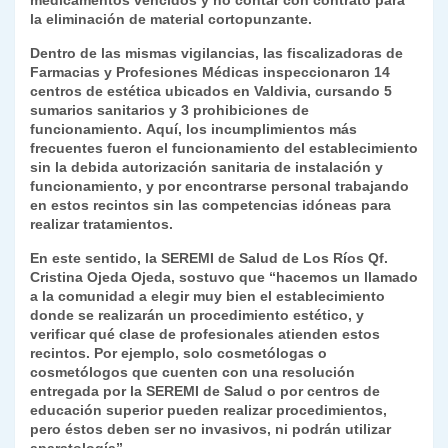
medicamentos vencidos y no contar con contrato para
y
la eliminación de material cortopunzante.
Dentro de las mismas vigilancias, las fiscalizadoras de
Farmacias y Profesiones Médicas inspeccionaron 14
centros de estética ubicados en Valdivia, cursando 5
sumarios sanitarios y 3 prohibiciones de
funcionamiento.
Aquí, los incumplimientos más
frecuentes fueron el funcionamiento del establecimiento
sin la debida autorización sanitaria de instalación y
funcionamiento, y por encontrarse personal trabajando
en estos recintos sin las competencias idóneas para
realizar tratamientos.
En este sentido, la SEREMI de Salud de Los Ríos Qf.
Cristina Ojeda Ojeda, sostuvo que “hacemos un llamado
a la comunidad a elegir muy bien el establecimiento
donde se realizarán un procedimiento estético, y
verificar qué clase de profesionales atienden estos
recintos. Por ejemplo, solo cosmetólogas o
cosmetólogos que cuenten con una resolución
entregada por la SEREMI de Salud o por centros de
educación superior pueden realizar procedimientos,
pero éstos deben ser no invasivos, ni podrán utilizar