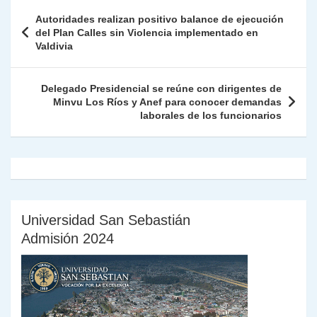
A
a
b
dI
Li
Fr
p
Navegación
Autoridades realizan positivo balance de ejecución
p
m
o
n
n
ie
ar
de
del Plan Calles sin Violencia implementado en
p
o
k
Valdivia
n
tir
entradas
k
dl
Delegado Presidencial se reúne con dirigentes de
y
Minvu Los Ríos y Anef para conocer demandas
laborales de los funcionarios
Universidad San Sebastián
Admisión 2024