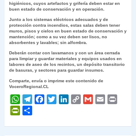
higiénicos, cuyos artefactos y grifería deben estar en
buen estado de conservación y en operación.
Junto a los sistemas eléctricos adecuados y de
protección contra incendios, estas salas deben tener
muros, pisos y cielos en buen estado de conservación y
mantención; como a su vez deben ser lisos, no
absorbentes y lavables; sin alfombra.
Deberán contar con lavamanos y con un área cerrada
para limpiar y guardar materiales y equipos usados en
labores de aseo de los recintos, un depósito transitorio
de basuras, y sectores para guardar insumos.
Comparte, envía o imprime este contenido de
VoceroRegional.CL
W
T
F
T
Li
C
G
E
P
h
el
a
w
n
o
m
m
ri
P
C
at
e
c
itt
k
p
ai
ai
nt
ri
o
s
gr
e
er
e
y
l
l
nt
m