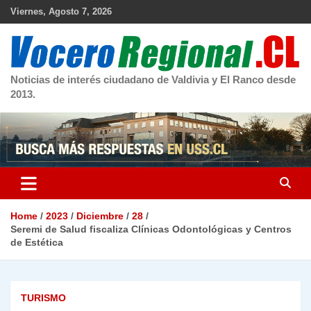
Skip
Viernes, Agosto 7, 2026
to
content
Noticias de interés ciudadano de Valdivia y El Ranco desde
2013.
Home
2023
Diciembre
28
Seremi de Salud fiscaliza Clínicas Odontológicas y Centros
de Estética
TURISMO