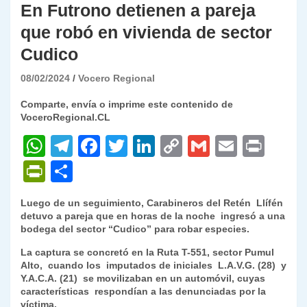
En Futrono detienen a pareja
que robó en vivienda de sector
Cudico
08/02/2024
Vocero Regional
Comparte, envía o imprime este contenido de
VoceroRegional.CL
W
T
F
T
Li
C
G
E
P
h
el
a
w
n
o
m
m
ri
P
C
at
e
c
itt
k
p
ai
ai
nt
ri
o
Luego de un seguimiento, Carabineros del Retén Llífén
s
gr
e
er
e
y
l
l
nt
m
detuvo a pareja que en horas de la noche ingresó a una
A
a
b
dI
Li
bodega del sector “Cudico” para robar especies.
Fr
p
p
m
o
n
n
La captura se concretó en la Ruta T-551, sector Pumul
ie
ar
Alto, cuando los imputados de iniciales L.A.V.G. (28) y
p
o
k
n
tir
Y.A.C.A. (21) se movilizaban en un automóvil, cuyas
características respondían a las denunciadas por la
k
dl
víctima.