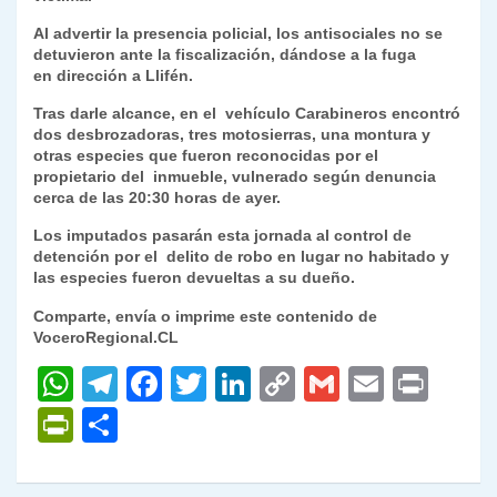
y
Al advertir la presencia policial, los antisociales no se
detuvieron ante la fiscalización, dándose a la fuga
en dirección a Llifén.
Tras darle alcance, en el vehículo Carabineros encontró
dos desbrozadoras, tres motosierras, una montura y
otras especies que fueron reconocidas por el
propietario del inmueble, vulnerado según denuncia
cerca de las 20:30 horas de ayer.
Los imputados pasarán esta jornada al control de
detención por el delito de robo en lugar no habitado y
las especies fueron devueltas a su dueño.
Comparte, envía o imprime este contenido de
VoceroRegional.CL
W
T
F
T
Li
C
G
E
P
h
el
a
w
n
o
m
m
ri
P
C
at
e
c
itt
k
p
ai
ai
nt
ri
o
s
gr
e
er
e
y
l
l
nt
m