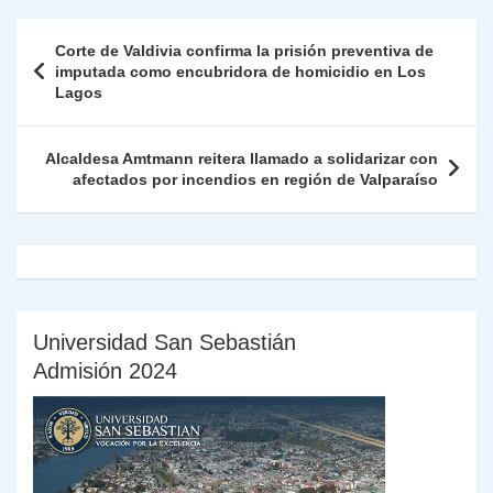
A
a
b
dI
Li
Fr
p
Navegación
Corte de Valdivia confirma la prisión preventiva de
p
m
o
n
n
ie
ar
de
imputada como encubridora de homicidio en Los
p
o
k
Lagos
n
tir
entradas
k
dl
Alcaldesa Amtmann reitera llamado a solidarizar con
y
afectados por incendios en región de Valparaíso
Universidad San Sebastián
Admisión 2024