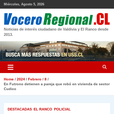
Skip
Miércoles, Agosto 5, 2026
to
content
Noticias de interés ciudadano de Valdivia y El Ranco desde
2013.
Home
2024
Febrero
8
En Futrono detienen a pareja que robó en vivienda de sector
Cudico
DESTACADAS
EL RANCO
POLICIAL